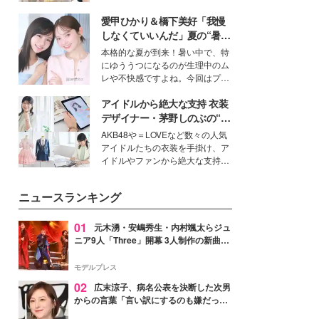
ーについて熱く語り合ってもらっ
を集めています。メイクやファッ
た。
愛甲ひかり＆橋下美好「我慢
ションの完成度を高めるベースと
して、“髪そのものの美しさ”に改
しなくていいんだ」夏の“暑さ
めて注目する人が増えている様
対策”の新しい選択肢とは？
本格的な夏が到来！暑い中で、特
子。今回は、そんな憧れの艶やか
にゆううつになるのが生理中のム
な髪を日常で叶える、美容好きの
レや不快感ですよね。今回はプラ
女性たちのヘアケア事情を紹介し
イベートでも仲良しで旅行好きな
ます。
アイドルから絶大な支持 衣装
モデル・愛甲ひかりさんと橋下美
好さんを迎えて本音で女子会トー
デザイナー・茅野しのぶの“可
ク。猛暑のお出かけを快適に過ご
愛い”を作る美学＜「シチズン
AKB48や＝LOVEなど数々の人気
すヒントや、2人が感動した夏の
クロスシー」インタビュー＞
アイドルたちの衣装を手掛け、ア
生理の新常識にも迫りました。
イドルやファンから絶大な支持を
得る、株式会社オサレカンパニー
取締役兼クリエイティブディレク
ニュースランキング
ター・茅野しのぶ。一人ひとりの
個性に寄り添い、魅力を引き出す
衣装作りは、多くの女性たちに勇
01
元木湧・安嶋秀生・内村颯太らジュ
気と自信を与え続けている。
ニア9人「Three」開幕 3人制作の新曲＆
手描きセットに込めた想い「もっと前に
進んで夢を掴みたい」【ゲネプロレポ】
モデルプレス
02
広末涼子、病名公表を決断した次男
からの言葉「言い訳にするのも嫌だっ
た」「言うべきか迷った」