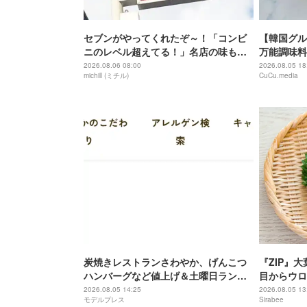
セブンがやってくれたぞ～！「コンビ
【韓国グル
ニのレベル超えてる！」名店の味も楽
万能調味料
しめる本格カレーフェス
2026.08.06 08:00
2026.08.05 18
michill (ミチル)
CuCu.media
炭焼きレストランさわやか、げんこつ
『ZIP』
ハンバーグなど値上げ＆土曜日ランチ
目からウロ
メニュー終了へ「これまでにない厳し
け
2026.08.05 14:25
2026.08.05 13
モデルプレス
Sirabee
い局面」