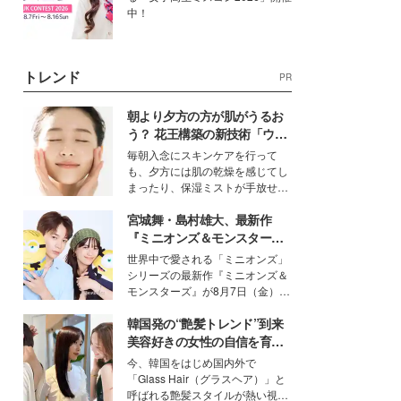
中！
トレンド
PR
朝より夕方の方が肌がうるお
う？ 花王構築の新技術「ウォ
ーターキャプチャリングスキ
毎朝入念にスキンケアを行って
ン（捕水肌）」がスキンケア
も、夕方には肌の乾燥を感じてし
の常識を変える予感
まったり、保湿ミストが手放せな
いという読者も多いのでは？そん
宮城舞・島村雄大、最新作
な美容の常識を大きく変える可能
性を秘めた、革新的な「Water
『ミニオンズ＆モンスター
Capturing Skin（ウォーターキャ
ズ』の魅力熱弁 ハチャメチャ
世界中で愛される「ミニオンズ」
プチャリングスキン：捕水肌）」
だけじゃない“友情と絆”に感
シリーズの最新作『ミニオンズ＆
技術を、花王が構築した。
動
モンスターズ』が8月7日（金）に
公開。モデルプレスでは、“大のミ
韓国発の“艶髪トレンド”到来
ニオン好き”という共通点を持つモ
デルの宮城舞と島村雄大の特別対
美容好きの女性の自信を育む
談をお届け！それぞれの視点か
「ヘアケア事情」って？
今、韓国をはじめ国内外で
ら、今作ならではの魅力や予想外
「Glass Hair（グラスヘア）」と
の感動をもたらす奥深いストーリ
呼ばれる艶髪スタイルが熱い視線