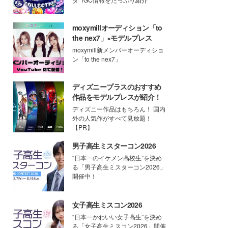
moxymillオーディション「to
the nex7」×モデルプレス
moxymill新メンバーオーディショ
ン「to the nex7」
ディズニープラスのおすすめ
作品をモデルプレスが紹介！
ディズニー作品はもちろん！ 国内
外の人気作がすべて見放題！
【PR】
男子高生ミスターコン2026
“日本一のイケメン高校生”を決め
る「男子高生ミスターコン2026」
開催中！
女子高生ミスコン2026
“日本一かわいい女子高生”を決め
る「女子高生ミスコン2026」開催