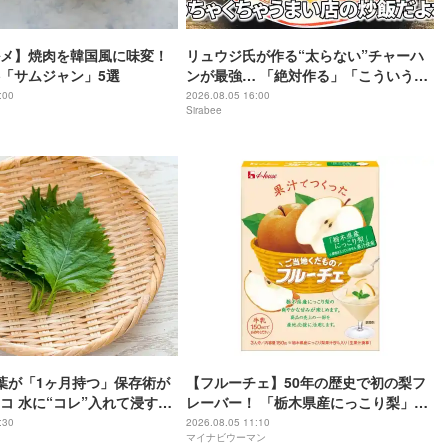
メ】焼肉を韓国風に味変！
リュウジ氏が作る“太らない”チャーハ
「サムジャン」5選
ンが最強… 「絶対作る」「こういうの
待ってた」
:00
2026.08.05 16:00
Sirabee
大葉が「1ヶ月持つ」保存術が
【フルーチェ】50年の歴史で初の梨フ
コ 水に“コレ”入れて浸すだ
レーバー！ 「栃木県産にっこり梨」果
汁を使用した「ご当地くだものフルー
:30
2026.08.05 11:10
マイナビウーマン
チェ」新発売