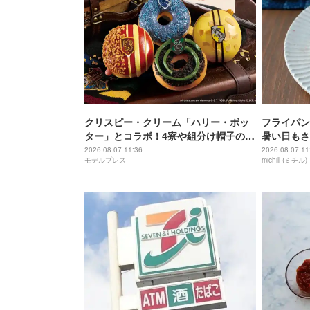
クリスピー・クリーム「ハリー・ポッ
フライパン
ター」とコラボ！4寮や組分け帽子のド
暑い日もさ
ーナツ＆“金のスニッチ”ラテ
みつきポン
2026.08.07 11:36
2026.08.07 11
モデルプレス
michill (ミチル)