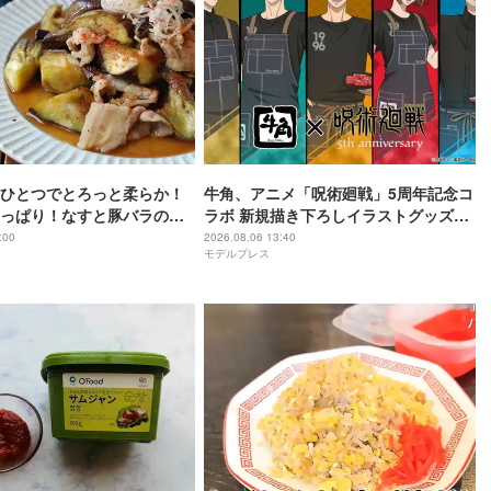
ひとつでとろっと柔らか！
牛角、アニメ「呪術廻戦」5周年記念コ
っぱり！なすと豚バラのや
ラボ 新規描き下ろしイラストグッズ付
酢炒め
きメニュー登場
:00
2026.08.06 13:40
モデルプレス