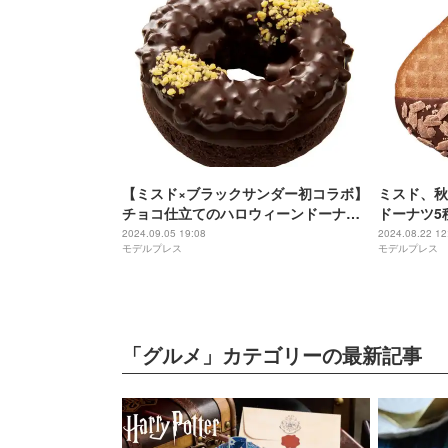
【ミスド×ブラックサンダー初コラボ】
ミスド、秋
チョコ仕立てのハロウィーンドーナツ
ドーナツ5
全5種登場
ねっとり食
2024.09.05 19:08
2024.08.22 12
モデルプレス
モデルプレス
「グルメ」カテゴリーの最新記事