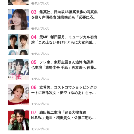
モデルプレス
03
集英社、日向坂46藤嶌果歩の写真集
を巡り声明発表 注意喚起も「必要に応じ
て法的措置を含む対応を検討」
モデルプレス
04
元ME:I飯田栞月、ミュージカル初出
演「この上ない喜びとともに大変光栄」
4年ぶり上演「ファントム」城田優らキ
ャスト発表
モデルプレス
05
テレ東、東野圭吾さん追悼 亀梨和
也主演「東野圭吾 手紙」再放送へ 佐藤隆
太・本田翼・中村倫也ら出演
モデルプレス
06
辻希美、コストコでショッピングカ
ートに座る次女・夢空（ゆめあ）ちゃん
の姿公開「乗りこなしてる感じが可愛す
ぎ」「成長を感じる」の声
モデルプレス
07
織田裕二主演「踊る大捜査線
N.E.W.」趣里・増田貴久・佐藤二朗ら新
メンバー紹介映像解禁 各キャラクター象
徴する“謎のキーワード”も
モデルプレス