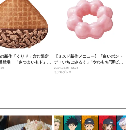
の新作「くりド」含む限定
【ミスド新作メニュー】「白いポン・
種登場 「さつまいもド」は
デ・いちごみるく」“やわもち”薄ピン
感がプラス
ク生地を使った全3種
:30
2024.08.01 12:25
モデルプレス