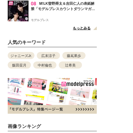
08
M!LK曽野舜太＆吉田仁人の表紙解
禁「モデルプレスカウントダウンマガジ
ン」巻頭に登場
モデルプレス
もっとみる
人気のキーワード
ジャニーズJr.
広末涼子
藤嶌果歩
飯田栞月
中村倫也
辻希美
画像ランキング