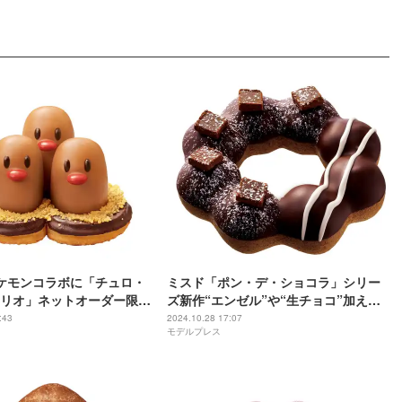
ケモンコラボに「チュロ・
ミスド「ポン・デ・ショコラ」シリー
リオ」ネットオーダー限定
ズ新作“エンゼル”や“生チョコ”加えた5
種のラインアップ
:43
2024.10.28 17:07
モデルプレス