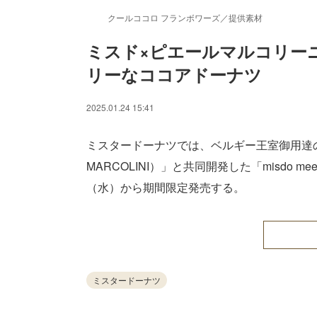
クールココロ フランボワーズ／提供素材
ミスド×ピエールマルコリーニ
リーなココアドーナツ
/
Unmute
2025.01.24 15:41
ミスタードーナツでは、ベルギー王室御用達の
MARCOLINI）」と共同開発した「misdo meet
（水）から期間限定発売する。
ミスタードーナツ