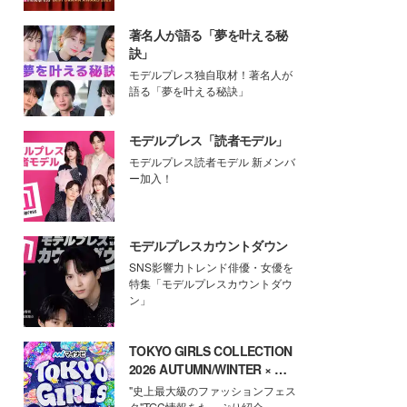
著名人が語る「夢を叶える秘
訣」
モデルプレス独自取材！著名人が
語る「夢を叶える秘訣」
モデルプレス「読者モデル」
モデルプレス読者モデル 新メンバ
ー加入！
モデルプレスカウントダウン
SNS影響力トレンド俳優・女優を
特集「モデルプレスカウントダウ
ン」
TOKYO GIRLS COLLECTION
2026 AUTUMN/WINTER × モ
デルプレス
"史上最大級のファッションフェス
タ"TGC情報をたっぷり紹介