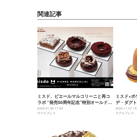
関連記事
ミスド、ピエールマルコリーニと再コ
ミスド×ポ
ラボ “発売50周年記念”特別オールドフ
デ・ダグト
ァッションなど5種ラインナップ
で登場
2025.01.06 11:30
2024.11.07 15
モデルプレス
モデルプレス