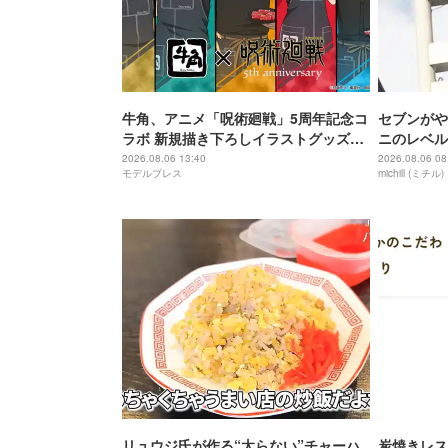
牛角、アニメ「呪術廻戦」5周年記念コ
セブンがや
ラボ 新規描き下ろしイラストグッズ付
ニのレベル
きメニュー登場
しめる本格
2026.08.06 13:40
2026.08.06 08
モデルプレス
michill (ミチル)
リュウジ氏が作る“太らない”チャーハ
炭焼きレス