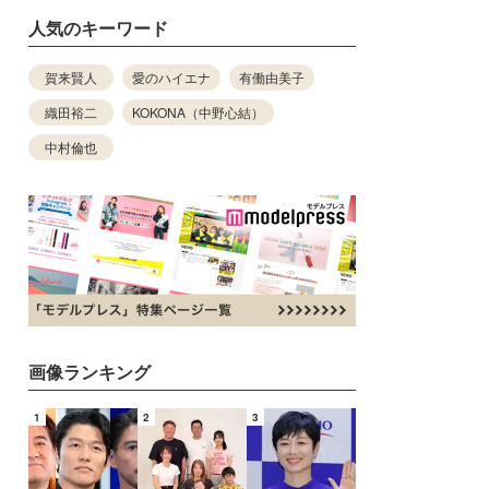
人気のキーワード
賀来賢人
愛のハイエナ
有働由美子
織田裕二
KOKONA（中野心結）
中村倫也
画像ランキング
1
2
3