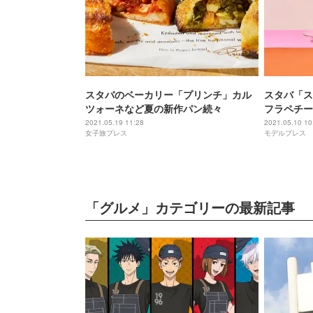
スタバのベーカリー「プリンチ」カル
スタバ「ス
ツォーネなど夏の新作パン続々
フラペチー
ルクのハー
2021.05.19 11:28
2021.05.10 10
女子旅プレス
モデルプレス
「グルメ」カテゴリーの最新記事