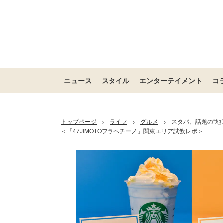
ニュース
スタイル
エンターテイメント
コ
トップページ
ライフ
グルメ
スタバ、話題の“
>
>
>
＜「47JIMOTOフラペチーノ」関東エリア試飲レポ＞