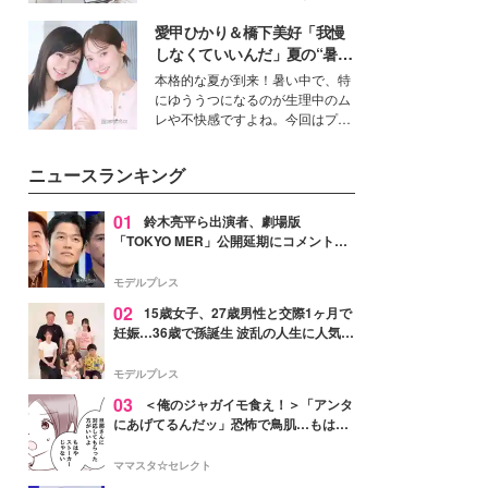
女性たちのヘアケア事情を紹介し
得る、株式会社オサレカンパニー
ます。
愛甲ひかり＆橋下美好「我慢
取締役兼クリエイティブディレク
ター・茅野しのぶ。一人ひとりの
しなくていいんだ」夏の“暑さ
個性に寄り添い、魅力を引き出す
対策”の新しい選択肢とは？
本格的な夏が到来！暑い中で、特
衣装作りは、多くの女性たちに勇
にゆううつになるのが生理中のム
気と自信を与え続けている。
レや不快感ですよね。今回はプラ
イベートでも仲良しで旅行好きな
モデル・愛甲ひかりさんと橋下美
ニュースランキング
好さんを迎えて本音で女子会トー
ク。猛暑のお出かけを快適に過ご
すヒントや、2人が感動した夏の
01
鈴木亮平ら出演者、劇場版
生理の新常識にも迫りました。
「TOKYO MER」公開延期にコメント
「現実のヒーローたちにチームMERから
最大の敬意とエールを」
モデルプレス
02
15歳女子、27歳男性と交際1ヶ月で
妊娠…36歳で孫誕生 波乱の人生に人気タ
レント思わずツッコミ「だいぶ危ねえ
よ！」
モデルプレス
03
＜俺のジャガイモ食え！＞「アンタ
にあげてるんだッ」恐怖で鳥肌…もはや
ストーカー？【第3話まんが】
ママスタ☆セレクト