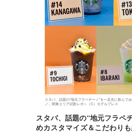
スタバ、話題の“地元フラペチーノ”を一足先に飲んでみ
ノ」関東エリア試飲レポ＞（C）モデルプレス
スタバ、話題の“地元フラペ
めカスタマイズ＆こだわりも紹
/
Unmute