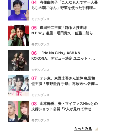
04
有働由美子「こんなもんです一人暮
らしの朝ごはん」野菜を使った手料理公
開「作ってみたい」「ヘルシーで美味し
そう」と反響
モデルプレス
05
織田裕二主演「踊る大捜査線
N.E.W.」趣里・増田貴久・佐藤二朗ら新
メンバー紹介映像解禁 各キャラクター象
徴する“謎のキーワード”も
モデルプレス
06
「No No Girls」ASHA＆
KOKONA、デビュー決定 ユニット・
TAKARAとしてセルフプロデュース楽曲
リリースへ
モデルプレス
07
テレ東、東野圭吾さん追悼 亀梨和
也主演「東野圭吾 手紙」再放送へ 佐藤隆
太・本田翼・中村倫也ら出演
モデルプレス
08
山本舞香、夫・マイファスHiroとの
夫婦ショット公開「2人が見れて幸せ」
「仲の良さが伝わってくる」と反響
モデルプレス
もっとみる