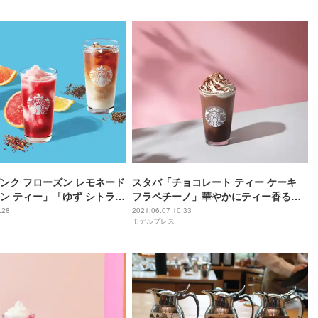
ンク フローズン レモネード
スタバ「チョコレート ティー ケーキ
ン ティー」「ゆず シトラス
フラペチーノ」華やかにティー香るケ
「ほうじ茶＆クラシックテ
ーキのような新作フラペ
:28
2021.06.07 10:33
モデルプレス
」登場