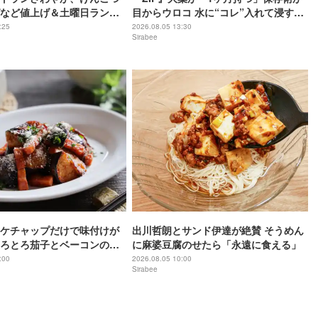
など値上げ＆土曜日ランチ
目からウロコ 水に“コレ”入れて浸すだ
了へ「これまでにない厳し
け
:25
2026.08.05 13:30
Sirabee
ケチャップだけで味付けが
出川哲朗とサンド伊達が絶賛 そうめん
ろとろ茄子とベーコンの簡
に麻婆豆腐のせたら「永遠に食える」
プ炒め
:00
2026.08.05 10:00
Sirabee