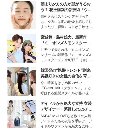
朝より夕方の方が肌がうるお
う？ 花王構築の新技術「ウォ
ーターキャプチャリングスキ
毎朝入念にスキンケアを行って
ン（捕水肌）」がスキンケア
も、夕方には肌の乾燥を感じてし
の常識を変える予感
まったり、保湿ミストが手放せな
いという読者も多いのでは？そん
宮城舞・島村雄大、最新作
な美容の常識を大きく変える可能
性を秘めた、革新的な「Water
『ミニオンズ＆モンスター
Capturing Skin（ウォーターキャ
ズ』の魅力熱弁 ハチャメチャ
世界中で愛される「ミニオンズ」
プチャリングスキン：捕水肌）」
だけじゃない“友情と絆”に感
シリーズの最新作『ミニオンズ＆
技術を、花王が構築した。
動
モンスターズ』が8月7日（金）に
公開。モデルプレスでは、“大のミ
韓国発の“艶髪トレンド”到来
ニオン好き”という共通点を持つモ
デルの宮城舞と島村雄大の特別対
美容好きの女性の自信を育む
談をお届け！それぞれの視点か
「ヘアケア事情」って？
今、韓国をはじめ国内外で
ら、今作ならではの魅力や予想外
「Glass Hair（グラスヘア）」と
の感動をもたらす奥深いストーリ
呼ばれる艶髪スタイルが熱い視線
ーについて熱く語り合ってもらっ
を集めています。メイクやファッ
た。
アイドルから絶大な支持 衣装
ションの完成度を高めるベースと
して、“髪そのものの美しさ”に改
デザイナー・茅野しのぶの“可
めて注目する人が増えている様
愛い”を作る美学＜「シチズン
AKB48や＝LOVEなど数々の人気
子。今回は、そんな憧れの艶やか
クロスシー」インタビュー＞
アイドルたちの衣装を手掛け、ア
な髪を日常で叶える、美容好きの
イドルやファンから絶大な支持を