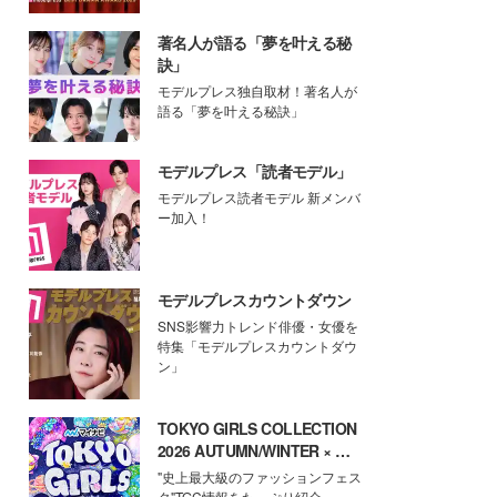
著名人が語る「夢を叶える秘
訣」
モデルプレス独自取材！著名人が
語る「夢を叶える秘訣」
モデルプレス「読者モデル」
モデルプレス読者モデル 新メンバ
ー加入！
モデルプレスカウントダウン
SNS影響力トレンド俳優・女優を
特集「モデルプレスカウントダウ
ン」
TOKYO GIRLS COLLECTION
2026 AUTUMN/WINTER × モ
デルプレス
"史上最大級のファッションフェス
タ"TGC情報をたっぷり紹介