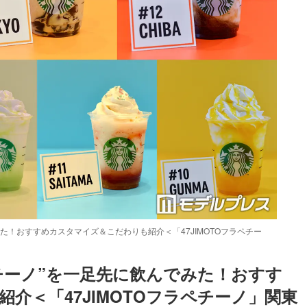
た！おすすめカスタマイズ＆こだわりも紹介＜「47JIMOTOフラペチー
チーノ”を一足先に飲んでみた！おすす
介＜「47JIMOTOフラペチーノ」関東
Loaded
:
83.55%