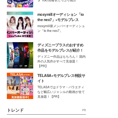
moxymillオーディション「to
the nex7」×モデルプレス
moxymill新メンバーオーディショ
ン「to the nex7」
ディズニープラスのおすすめ
作品をモデルプレスが紹介！
ディズニー作品はもちろん！ 国内
外の人気作がすべて見放題！
【PR】
TELASA×モデルプレス特設サ
イト
TELASAではドラマ・バラエティ
など幅広いジャンルの動画が全て
見放題！【PR】
トレンド
PR