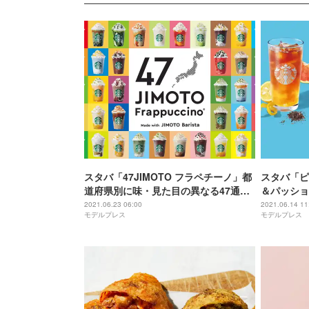
スタバ「47JIMOTO フラペチーノ」都
スタバ「ピ
道府県別に味・見た目の異なる47通り
＆パッショ
のフラペチーノ
＆ティー」
2021.06.23 06:00
2021.06.14 11
モデルプレス
モデルプレス
ィー ラテ