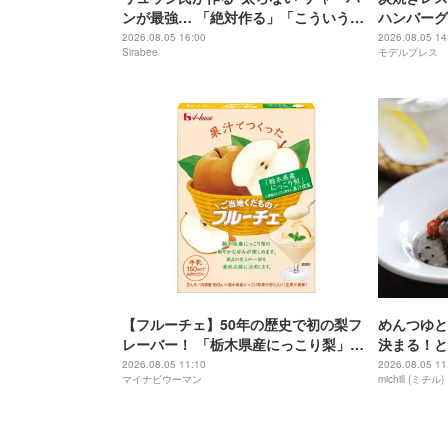
ンが最強… 「絶対作る」「こういうの
ハンバーグ
待ってた」
メニュー終
2026.08.05 16:00
2026.08.05 14
Sirabee
モデルプレス
い局面」
【フルーチェ】50年の歴史で初の梨フ
めんつゆと
レーバー！ 「栃木県産にっこり梨」果
決まる！と
汁を使用した「ご当地くだものフルー
単ケチャッ
2026.08.05 11:10
2026.08.05 11
マイナビウーマン
michill (ミチル)
チェ」新発売