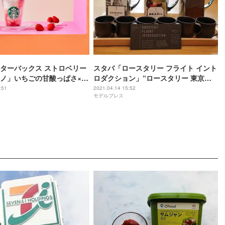
ターバックス ストロベリー
スタバ「ロースタリー フライト イント
ノ」いちごの甘酸っぱさ×ミ
ロダクション」“ロースタリー 東京限
モニー
定”だけのコーヒー飲み比べ体験
:51
2021.04.14 15:52
モデルプレス