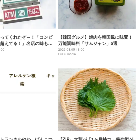
ってくれたぞ～！「コンビ
【韓国グルメ】焼肉を韓国風に味変！
超えてる！」名店の味も楽
万能調味料「サムジャン」5選
カレーフェス
:00
2026.08.05 18:00
CuCu.media
トランさわやか、げんこつ
『ZIP』大葉が「1ヶ月持つ」保存術が