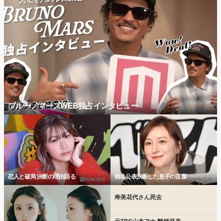
ブルーノマーズWEB独占インタビュー
恋人と破局 決断の理由語る
病名公表決断した息子の言葉
寿美花代さん死去
元TBS山本アナ 離婚発表