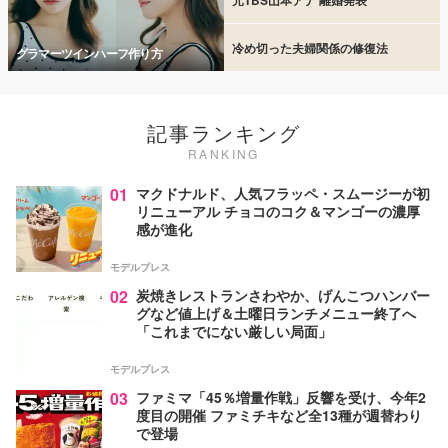
冷め切った夫婦関係の修復法
グラマーツインハーフ作り方
記事ランキング
RANKING
01
マクドナルド、人気フラッペ・スムージーが初
リニューアル チョコのコク＆マンゴーの濃厚
感が進化
モデルプレス
02
炭焼きレストランさわやか、げんこつハンバー
グなど値上げ＆土曜日ランチメニュー終了へ
「これまでにない厳しい局面」
モデルプレス
03
ファミマ「45％増量作戦」反響を受け、今年2
度目の開催 ファミチキなど全13種が週替わり
で登場