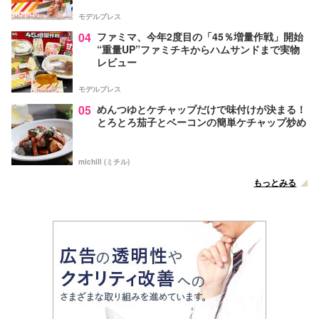
モデルプレス
04
ファミマ、今年2度目の「45％増量作戦」開始
“重量UP”ファミチキからハムサンドまで実物
レビュー
モデルプレス
05
めんつゆとケチャップだけで味付けが決まる！
とろとろ茄子とベーコンの簡単ケチャップ炒め
michill (ミチル)
もっとみる