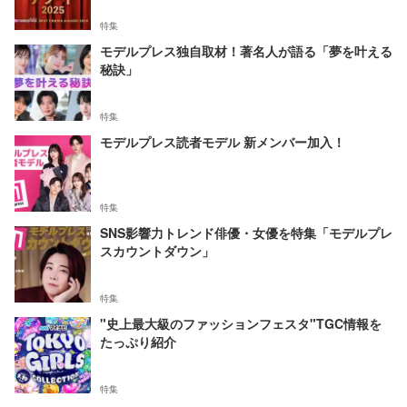
特集
モデルプレス独自取材！著名人が語る「夢を叶える
秘訣」
特集
モデルプレス読者モデル 新メンバー加入！
特集
SNS影響力トレンド俳優・女優を特集「モデルプレ
スカウントダウン」
特集
"史上最大級のファッションフェスタ"TGC情報を
たっぷり紹介
特集