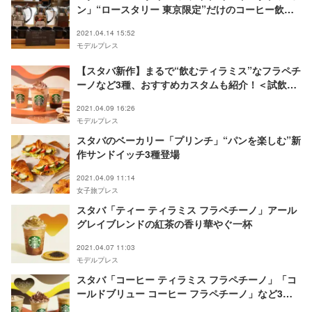
ン」“ロースタリー 東京限定”だけのコーヒー飲み
比べ体験
2021.04.14 15:52
モデルプレス
【スタバ新作】まるで“飲むティラミス”なフラペチ
ーノなど3種、おすすめカスタムも紹介！＜試飲レ
ポ＞
2021.04.09 16:26
モデルプレス
スタバのベーカリー「プリンチ」“パンを楽しむ”新
作サンドイッチ3種登場
2021.04.09 11:14
女子旅プレス
スタバ「ティー ティラミス フラペチーノ」アール
グレイブレンドの紅茶の香り華やぐ一杯
2021.04.07 11:03
モデルプレス
スタバ「コーヒー ティラミス フラペチーノ」「コ
ールドブリュー コーヒー フラペチーノ」など3種
登場