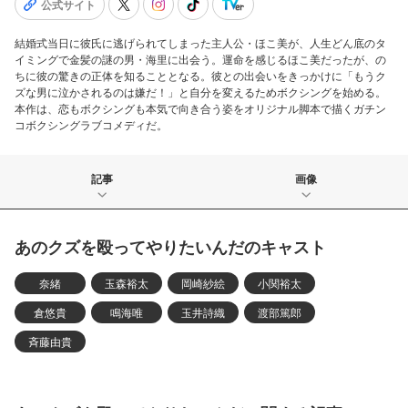
公式サイト
結婚式当日に彼氏に逃げられてしまった主人公・ほこ美が、人生どん底のタ
イミングで金髪の謎の男・海里に出会う。運命を感じるほこ美だったが、の
ちに彼の驚きの正体を知ることとなる。彼との出会いをきっかけに「もうク
ズな男に泣かされるのは嫌だ！」と自分を変えるためボクシングを始める。
本作は、恋もボクシングも本気で向き合う姿をオリジナル脚本で描くガチン
コボクシングラブコメディだ。
記事
画像
あのクズを殴ってやりたいんだのキャスト
奈緒
玉森裕太
岡崎紗絵
小関裕太
倉悠貴
鳴海唯
玉井詩織
渡部篤郎
斉藤由貴