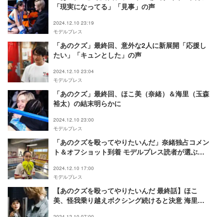
「現実になってる」「見事」の声
2024.12.10 23:19
モデルプレス
「あのクズ」最終回、意外な2人に新展開「応援し
たい」「キュンとした」の声
2024.12.10 23:04
モデルプレス
「あのクズ」最終回、ほこ美（奈緒）＆海里（玉森
裕太）の結末明らかに
2024.12.10 23:00
モデルプレス
「あのクズを殴ってやりたいんだ」奈緒独占コメン
ト＆オフショット到着 モデルプレス読者が選ぶ
「今期最もハマっているGP帯ドラマ」1位に喜び
2024.12.10 17:00
モデルプレス
【あのクズを殴ってやりたいんだ 最終話】ほこ
美、怪我乗り越えボクシング続けると決意 海里と
の恋の結末は？
2024.12.10 07:00