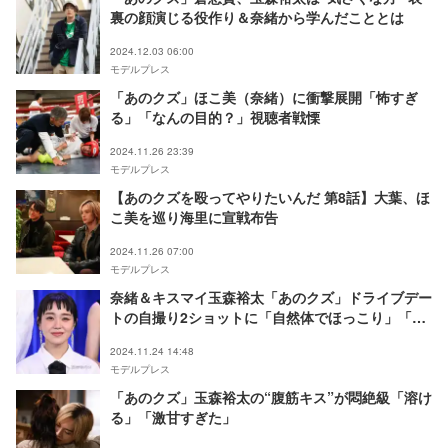
裏の顔演じる役作り＆奈緒から学んだこととは
2024.12.03 06:00
モデルプレス
「あのクズ」ほこ美（奈緒）に衝撃展開「怖すぎ
る」「なんの目的？」視聴者戦慄
2024.11.26 23:39
モデルプレス
【あのクズを殴ってやりたいんだ 第8話】大葉、ほ
こ美を巡り海里に宣戦布告
2024.11.26 07:00
モデルプレス
奈緒＆キスマイ玉森裕太「あのクズ」ドライブデー
トの自撮り2ショットに「自然体でほっこり」「可
愛すぎ」と悶絶の声
2024.11.24 14:48
モデルプレス
「あのクズ」玉森裕太の“腹筋キス”が悶絶級「溶け
る」「激甘すぎた」