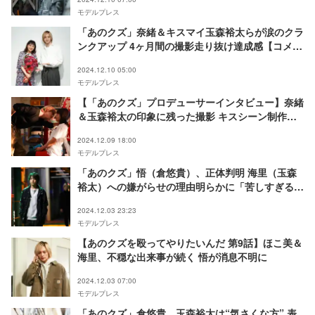
モデルプレス
「あのクズ」奈緒＆キスマイ玉森裕太らが涙のクラ
ンクアップ 4ヶ月間の撮影走り抜け達成感【コメン
ト】
2024.12.10 05:00
モデルプレス
【「あのクズ」プロデューサーインタビュー】奈緒
＆玉森裕太の印象に残った撮影 キスシーン制作秘
話も「鍛えたからこそできる」
2024.12.09 18:00
モデルプレス
「あのクズ」悟（倉悠貴）、正体判明 海里（玉森
裕太）への嫌がらせの理由明らかに「苦しすぎる」
「辛い」
2024.12.03 23:23
モデルプレス
【あのクズを殴ってやりたいんだ 第9話】ほこ美＆
海里、不穏な出来事が続く 悟が消息不明に
2024.12.03 07:00
モデルプレス
「あのクズ」倉悠貴、玉森裕太は“気さくな方” 表