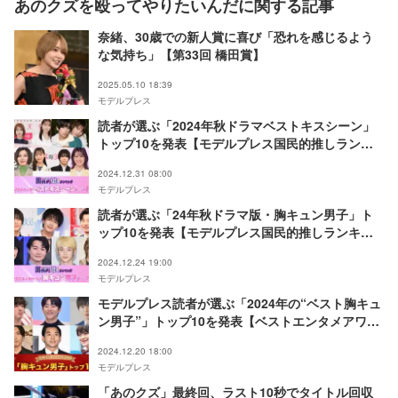
あのクズを殴ってやりたいんだに関する記事
奈緒、30歳での新人賞に喜び「恐れを感じるよう
な気持ち」【第33回 橋田賞】
2025.05.10 18:39
モデルプレス
読者が選ぶ「2024年秋ドラマベストキスシーン」
トップ10を発表【モデルプレス国民的推しランキ
ング】
2024.12.31 08:00
モデルプレス
読者が選ぶ「24年秋ドラマ版・胸キュン男子」ト
ップ10を発表【モデルプレス国民的推しランキン
グ】
2024.12.24 19:00
モデルプレス
モデルプレス読者が選ぶ「2024年の“ベスト胸キュ
ン男子”」トップ10を発表【ベストエンタメアワー
ド2024】
2024.12.20 18:00
モデルプレス
「あのクズ」最終回、ラスト10秒でタイトル回収