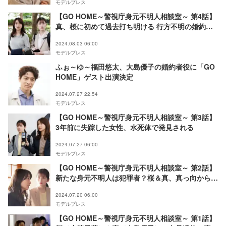
モデルプレス
【GO HOME～警視庁身元不明人相談室～ 第4話】
真、桜に初めて過去打ち明ける 行方不明の婚約者
の消息明らかに？
2024.08.03 06:00
モデルプレス
ふぉ～ゆ～福田悠太、大島優子の婚約者役に「GO
HOME」ゲスト出演決定
2024.07.27 22:54
モデルプレス
【GO HOME～警視庁身元不明人相談室～ 第3話】
3年前に失踪した女性、水死体で発見される
2024.07.27 06:00
モデルプレス
【GO HOME～警視庁身元不明人相談室～ 第2話】
新たな身元不明人は犯罪者？桜＆真、真っ向から対
立する
2024.07.20 06:00
モデルプレス
【GO HOME～警視庁身元不明人相談室～ 第1話】