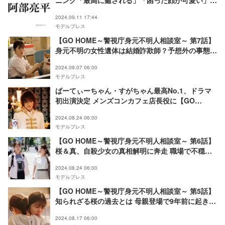
ニング「最高に癒される」「困った顔が可愛い」の
声【GO HOME～警視庁身元不明人相談室～】
2024.09.11 17:44
モデルプレス
【GO HOME～警視庁身元不明人相談室～ 第7話】
身元不明の女性遺体は結婚詐欺師？予想外の事態に
遺留犬へ託された思いとは
2024.09.07 06:00
モデルプレス
ぱーてぃーちゃん・すがちゃん最高No.1、ドラマ
初出演決定 メンズコンカフェ店長役に【GO
HOME～警視庁身元不明人相談室～】
2024.08.24 06:00
モデルプレス
【GO HOME～警視庁身元不明人相談室～ 第6話】
桜＆真、自殺少女の真相解明に奔走 職場で不穏な
空気漂い始める
2024.08.24 06:00
モデルプレス
【GO HOME～警視庁身元不明人相談室～ 第5話】
知られざる桜の過去とは 母親登場で9年前に起きた
出来事明らかに
2024.08.17 06:00