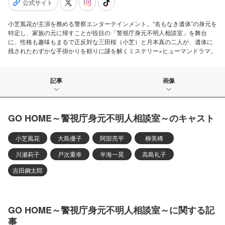
公式サイト
小芝風花が主演を務める警察エンターテインメント。“名もなき遺体”の身元を
特定し、家族の元に帰すことが役目の「警視庁身元不明人相談室」を舞台
に、性格も趣味もまるで正反対な三田桜（小芝）と月本真の二人が、遺体に
残されたわずかな手掛かりを頼りに謎を解くミステリー×ヒューマンドラマ。
記事
画像
GO HOME～警視庁身元不明人相談室～のキャスト
小芝風花
大島優子
阿部亮平
柳美稀
川瀬莉子
戸次重幸
半海一晃
高島礼子
吉田鋼太郎
GO HOME～警視庁身元不明人相談室～に関する記
事