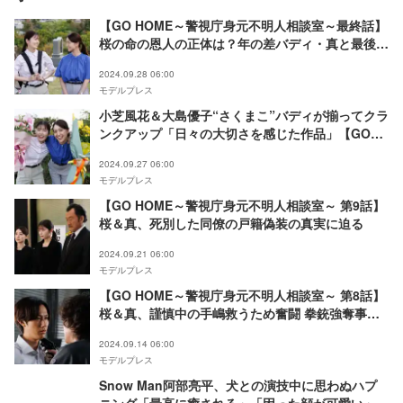
【GO HOME～警視庁身元不明人相談室～最終話】
桜の命の恩人の正体は？年の差バディ・真と最後の
事件に挑む
2024.09.28 06:00
モデルプレス
小芝風花＆大島優子“さくまこ”バディが揃ってクラ
ンクアップ「日々の大切さを感じた作品」【GO
HOME～警視庁身元不明人相談室～】
2024.09.27 06:00
モデルプレス
【GO HOME～警視庁身元不明人相談室～ 第9話】
桜＆真、死別した同僚の戸籍偽装の真実に迫る
2024.09.21 06:00
モデルプレス
【GO HOME～警視庁身元不明人相談室～ 第8話】
桜＆真、謹慎中の手嶋救うため奮闘 拳銃強奪事件
の真相は？
2024.09.14 06:00
モデルプレス
Snow Man阿部亮平、犬との演技中に思わぬハプ