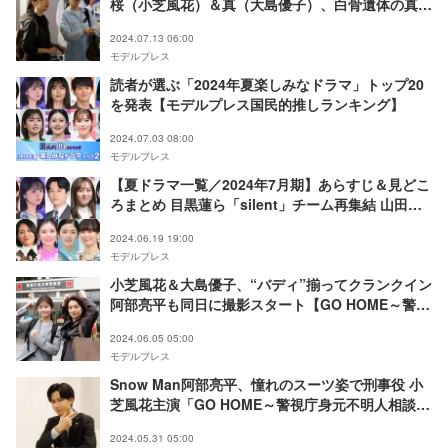
桜（小芝風花）＆真（大島優子）、白骨遺体の真相
に迫る
2024.07.13 06:00
モデルプレス
読者が選ぶ「2024年夏楽しみなドラマ」トップ20
を発表【モデルプレス国民的推しランキング】
2024.07.03 08:00
モデルプレス
【夏ドラマ一覧／2024年7月期】あらすじ＆見どこ
ろまとめ 目黒蓮ら「silent」チーム再集結 山田涼
介＆生田絵梨花が教師役に
2024.06.19 19:00
モデルプレス
小芝風花＆大島優子、“バディ”揃ってクランクイン
阿部亮平も同日に撮影スタート【GO HOME～警視
庁身元不明人相談室～】
2024.06.05 05:00
モデルプレス
Snow Man阿部亮平、憧れのスーツ姿で刑事役 小
芝風花主演「GO HOME～警視庁身元不明人相談室
～」出演決定
2024.05.31 05:00