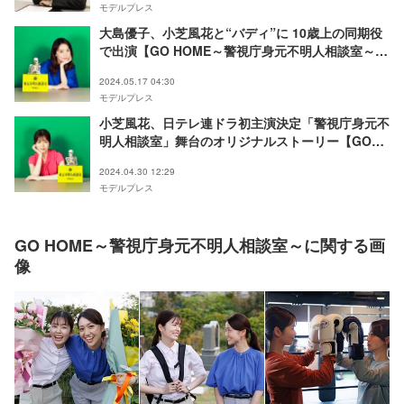
モデルプレス
大島優子、小芝風花と“バディ”に 10歳上の同期役
で出演【GO HOME～警視庁身元不明人相談室～／
コメント全文】
2024.05.17 04:30
モデルプレス
小芝風花、日テレ連ドラ初主演決定「警視庁身元不
明人相談室」舞台のオリジナルストーリー【GO
HOME～警視庁身元不明人相談室～／コメント全
2024.04.30 12:29
文】
モデルプレス
GO HOME～警視庁身元不明人相談室～に関する画
像