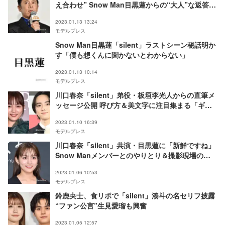
え合わせ” Snow Man目黒蓮からの“大人”な返答明
かす
2023.01.13 13:24
モデルプレス
Snow Man目黒蓮「silent」ラストシーン秘話明か
す「僕も想くんに聞かないとわからない」
2023.01.13 10:14
モデルプレス
川口春奈「silent」弟役・板垣李光人からの直筆メ
ッセージ公開 呼び方＆美文字に注目集まる「ギャ
ップある」
2023.01.10 16:39
モデルプレス
川口春奈「silent」共演・目黒蓮に「新鮮ですね」
Snow Manメンバーとのやりとり＆撮影現場のギ
ャップに驚き
2023.01.06 10:53
モデルプレス
鈴鹿央士、食リポで「silent」湊斗の名セリフ披露
“ファン公言”生見愛瑠も興奮
2023.01.05 12:57