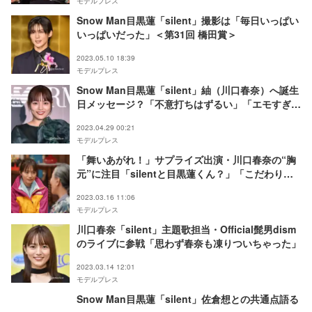
モデルプレス
Snow Man目黒蓮「silent」撮影は「毎日いっぱい
いっぱいだった」＜第31回 橋田賞＞
2023.05.10 18:39
モデルプレス
Snow Man目黒蓮「silent」紬（川口春奈）へ誕生
日メッセージ？「不意打ちはずるい」「エモすぎ」
と反響殺到
2023.04.29 00:21
モデルプレス
「舞いあがれ！」サプライズ出演・川口春奈の“胸
元”に注目「silentと目黒蓮くん？」「こだわりが
細かい」
2023.03.16 11:06
モデルプレス
川口春奈「silent」主題歌担当・Official髭男dism
のライブに参戦「思わず春奈も凍りついちゃった」
2023.03.14 12:01
モデルプレス
Snow Man目黒蓮「silent」佐倉想との共通点語る