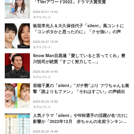
「TVerアワード2022」ドラマ大賞受賞
2023.03.01 14:43
モデルプレス
板垣李光人＆大久保佳代子「silent」風コントに
「コンポタかと思ったのに」「クセ強い」の声
2023.02.27 15:00
モデルプレス
Snow Man目黒蓮「愛していると言ってくれ」豊
川悦司が絶賛「すごく努力して…」
2023.02.06 10:40
モデルプレス
若槻千夏の「silent」“ガチ勢”ぶり フワちゃんも衝
撃「誰よりもファン」「それはすごい」の声続出
2023.02.03 13:52
モデルプレス
人気ドラマ「silent」やW杯選手の活躍が名づけに
影響か「2022年12月 赤ちゃんの名前ランキン
グ」公開
2023.02.02 16:46