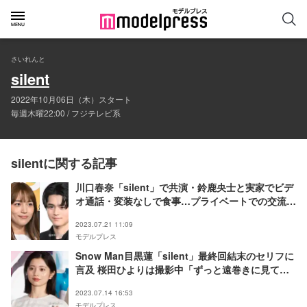
さいれんと
silent
2022年10月06日（木）スタート
毎週木曜22:00 / フジテレビ系
silentに関する記事
川口春奈「silent」で共演・鈴鹿央士と実家でビデ
オ通話・変装なしで食事…プライベートでの交流明
かす
2023.07.21 11:09
モデルプレス
Snow Man目黒蓮「silent」最終回結末のセリフに
言及 桜田ひよりは撮影中「ずっと遠巻きに見て
た」
2023.07.14 16:53
モデルプレス