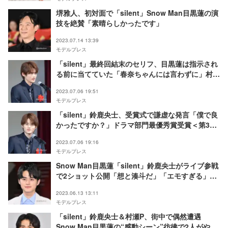
堺雅人、初対面で「silent」Snow Man目黒蓮の演
技を絶賛「素晴らしかったです」
2023.07.14 13:39
モデルプレス
「silent」最終回結末のセリフ、目黒蓮は指示され
る前に当てていた「春奈ちゃんには言わずに」村瀬
健氏が撮影秘話明かす＜第39回ATP賞テレビグラ
2023.07.06 19:51
ンプリ受賞式＞
モデルプレス
「silent」鈴鹿央士、受賞式で謙虚な発言「僕で良
かったですか？」ドラマ部門最優秀賞受賞＜第39
回ATP賞テレビグランプリ受賞式＞
2023.07.06 19:16
モデルプレス
Snow Man目黒蓮「silent」鈴鹿央士がライブ参戦
で2ショット公開「想と湊斗だ」「エモすぎる」と
反響殺到
2023.06.13 13:11
モデルプレス
「silent」鈴鹿央士＆村瀬P、街中で偶然遭遇
Snow Man目黒蓮の“感動シーン”彷彿で2人がやっ