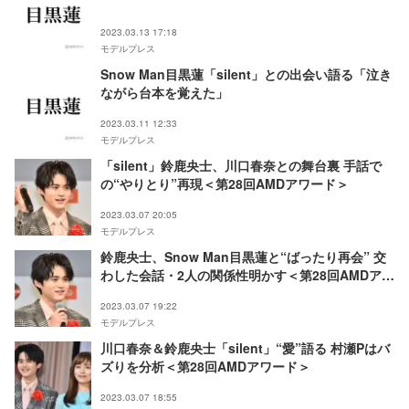
2023.03.13 17:18
モデルプレス
Snow Man目黒蓮「silent」との出会い語る「泣き
ながら台本を覚えた」
2023.03.11 12:33
モデルプレス
「silent」鈴鹿央士、川口春奈との舞台裏 手話で
の“やりとり”再現＜第28回AMDアワード＞
2023.03.07 20:05
モデルプレス
鈴鹿央士、Snow Man目黒蓮と“ばったり再会” 交
わした会話・2人の関係性明かす＜第28回AMDアワ
ード＞
2023.03.07 19:22
モデルプレス
川口春奈＆鈴鹿央士「silent」“愛”語る 村瀬Pはバ
ズりを分析＜第28回AMDアワード＞
2023.03.07 18:55