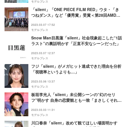
モデルプレス
「silent」「ONE PIECE FILM RED」ウタ・「き
つねダンス」など「優秀賞」受賞＜第28回AMDア
ワード／受賞作品一覧＞
2023.03.07 17:52
モデルプレス
Snow Man目黒蓮「silent」社会現象起こした“1話
ラスト”の裏話明かす「正直不安なシーンだった」
2023.03.07 12:37
モデルプレス
フジ「silent」がメガヒット達成できた理由を分析
「視聴率というよりも…」
2023.03.06 13:37
モデルプレス
板垣李光人「silent」未公開シーンの“幻のセリ
フ”明かす 自身の恋愛観とも一致「まさしくそれ
だ」
2023.03.03 11:31
モデルプレス
川口春奈「silent」改めて観てほしい場面明かす