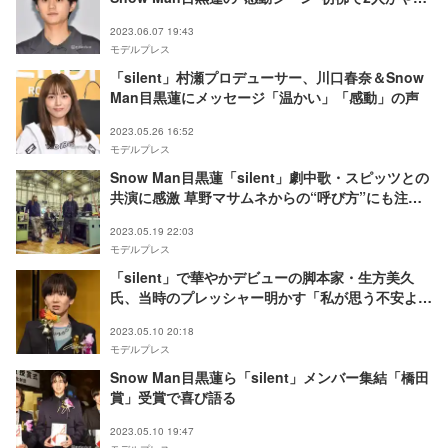
たことは？
2023.06.07 19:43
モデルプレス
「silent」村瀬プロデューサー、川口春奈＆Snow
Man目黒蓮にメッセージ「温かい」「感動」の声
2023.05.26 16:52
モデルプレス
Snow Man目黒蓮「silent」劇中歌・スピッツとの
共演に感激 草野マサムネからの“呼び方”にも注目
集まる
2023.05.19 22:03
モデルプレス
「silent」で華やかデビューの脚本家・生方美久
氏、当時のプレッシャー明かす「私が思う不安よ
り…」＜第31回 橋田賞＞
2023.05.10 20:18
モデルプレス
Snow Man目黒蓮ら「silent」メンバー集結「橋田
賞」受賞で喜び語る
2023.05.10 19:47