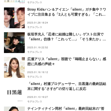
モデルプレス
Stray Kidsハン＆アイエン「silent」ガチ集中？ワ
イプに注目集まる「2人とも可愛すぎる」「これぞ
名シーン」
2023.01.28 18:24
モデルプレス
板垣李光人「忍者に結婚は難しい」ゲスト出演で
「silent」彷彿？「これって…」「そう来たか」と
話題
2023.01.19 22:52
モデルプレス
広瀬アリス「silent」視聴で「嗚咽止まらない」感
想に共感の声続々
2023.01.16 19:12
モデルプレス
「silent」村瀬プロデューサー、目黒蓮の最終話結
末に関する“さすが”の切り返しに反応
2023.01.13 19:27
モデルプレス
ナインティナイン岡村「silent」最終回結末の“答