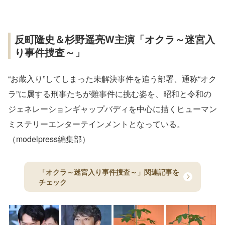
反町隆史＆杉野遥亮W主演「オクラ～迷宮入
り事件捜査～」
“お蔵入り”してしまった未解決事件を追う部署、通称“オク
ラ”に属する刑事たちが難事件に挑む姿を、昭和と令和の
ジェネレーションギャップバディを中心に描くヒューマン
ミステリーエンターテインメントとなっている。
（modelpress編集部）
「オクラ～迷宮入り事件捜査～」関連記事を
チェック