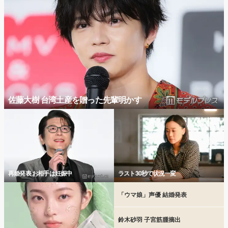
佐藤大樹 台湾土産を贈った先輩明かす
再婚発表 お相手は妊娠中
ラスト30秒で状況一変
「ウマ娘」声優 結婚発表
鈴木砂羽 子宮筋腫摘出