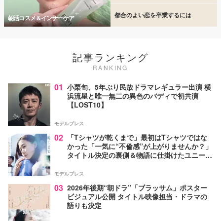
都合のよい恋を卒業するには
朝活コスメ＆インナーケア
記事ランキング
RANKING
01
小栗旬、5年ぶり民放ドラマレギュラー出演 横
浜流星と唯一無二の異色のバディで初共演
【LOST10】
モデルプレス
02
「Tシャツが乾くまで」最初はTシャツではな
かった「一気に“不倫感”が上がりませんか？」
タイトル決定の裏側＆物語に仕掛けたユニーク
な視点【脚本家・生方美久氏インタビュー】
モデルプレス
03
2026年後期“朝ドラ”「ブラッサム」ポスター
ビジュアル公開 タイトル映像担当・ドラマの
語りも決定