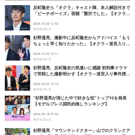
反町隆史ら「オクラ」キャスト陣、本人解説付きで
「ビーチボーイズ」視聴「贅沢でした」【オクラ～
迷宮入り事件捜査～】
2024.10.03 12:42
モデルプレス
杉野遥亮、撮影中に反町隆史からアドバイス「もう
ちょっと早く知りたかった」【オクラ～迷宮入り事
件捜査～】
2024.10.03 12:11
モデルプレス
杉野遥亮、反町隆史の気遣いに感謝 初刑事ドラマ
で苦戦した撮影明かす【オクラ～迷宮入り事件捜査
～】
2024.09.20 13:13
モデルプレス
“杉野遥亮が演じた中で好きな役”トップ10を発表
【モデルプレス国民的推しランキング】
2024.09.18 07:00
モデルプレス
杉野遥亮「マウンテンドクター」山でのクランクア