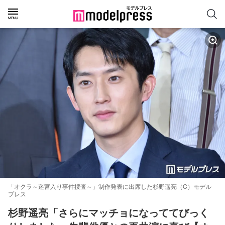
「オクラ～迷宮入り事件捜査～」制作発表に出席した杉野遥亮（C）モデル
プレス
杉野遥亮「さらにマッチョになっててびっく