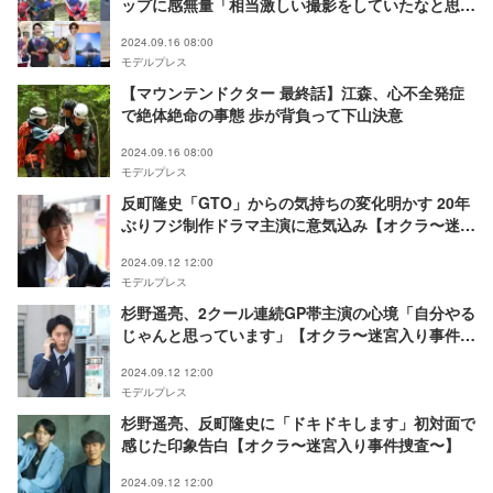
ップに感無量「相当激しい撮影をしていたなと思い
ます」
2024.09.16 08:00
モデルプレス
【マウンテンドクター 最終話】江森、心不全発症
で絶体絶命の事態 歩が背負って下山決意
2024.09.16 08:00
モデルプレス
反町隆史「GTO」からの気持ちの変化明かす 20年
ぶりフジ制作ドラマ主演に意気込み【オクラ〜迷宮
入り事件捜査〜】
2024.09.12 12:00
モデルプレス
杉野遥亮、2クール連続GP帯主演の心境「自分やる
じゃんと思っています」【オクラ〜迷宮入り事件捜
査〜】
2024.09.12 12:00
モデルプレス
杉野遥亮、反町隆史に「ドキドキします」初対面で
感じた印象告白【オクラ〜迷宮入り事件捜査〜】
2024.09.12 12:00