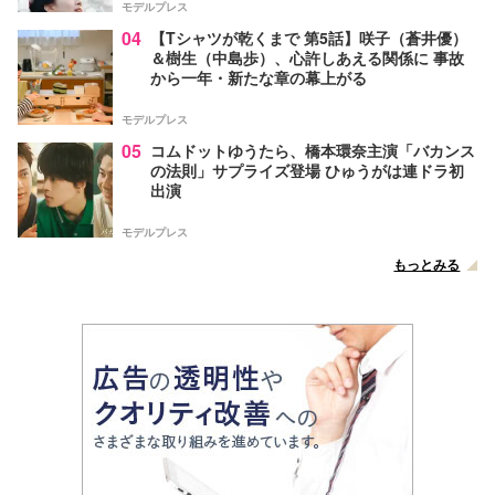
モデルプレス
04
【Tシャツが乾くまで 第5話】咲子（蒼井優）
＆樹生（中島歩）、心許しあえる関係に 事故
から一年・新たな章の幕上がる
モデルプレス
05
コムドットゆうたら、橋本環奈主演「バカンス
の法則」サプライズ登場 ひゅうがは連ドラ初
出演
モデルプレス
もっとみる