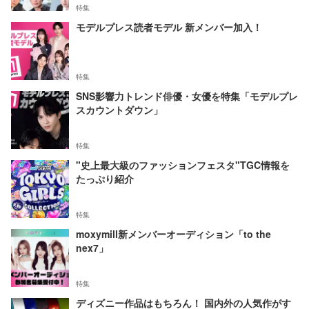
特集
モデルプレス読者モデル 新メンバー加入！
特集
SNS影響力トレンド俳優・女優を特集「モデルプレ
スカウントダウン」
特集
"史上最大級のファッションフェスタ"TGC情報を
たっぷり紹介
特集
moxymill新メンバーオーディション「to the
nex7」
特集
ディズニー作品はもちろん！ 国内外の人気作がす