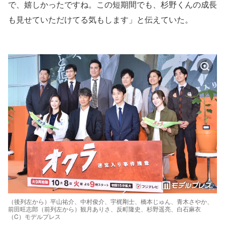
で、嬉しかったですね。この短期間でも、杉野くんの成長
も見せていただけてる気もします」と伝えていた。
（後列左から）平山祐介、中村俊介、宇梶剛士、橋本じゅん、青木さやか、
前田旺志郎（前列左から）観月ありさ、反町隆史、杉野遥亮、白石麻衣
（C）モデルプレス