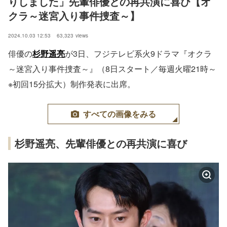
りしました」先輩俳優との再共演に喜び【オ
クラ～迷宮入り事件捜査～】
2024.10.03 12:53
63,323
views
俳優の
杉野遥亮
が3日、フジテレビ系火9ドラマ『オクラ
～迷宮入り事件捜査～』（8日スタート／毎週火曜21時～
※初回15分拡大）制作発表に出席。
すべての画像をみる
杉野遥亮、先輩俳優との再共演に喜び