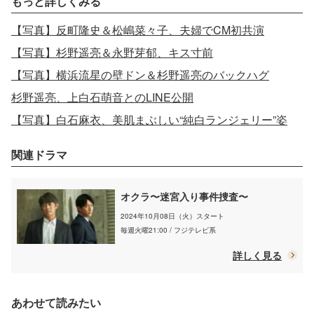
もっと詳しくみる
【写真】反町隆史＆松嶋菜々子、夫婦でCM初共演
【写真】杉野遥亮＆永野芽郁、キス寸前
【写真】横浜流星の壁ドン＆杉野遥亮のバックハグ
杉野遥亮、上白石萌音とのLINE公開
【写真】白石麻衣、美肌まぶしい“純白ランジェリー”姿
関連ドラマ
オクラ〜迷宮入り事件捜査〜
2024年10月08日（火）スタート
毎週火曜21:00 / フジテレビ系
詳しく見る
あわせて読みたい