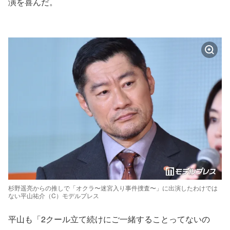
演を喜んだ。
杉野遥亮からの推しで「オクラ〜迷宮入り事件捜査〜」に出演したわけでは
ない平山祐介（C）モデルプレス
平山も「2クール立て続けにご一緒することってないの