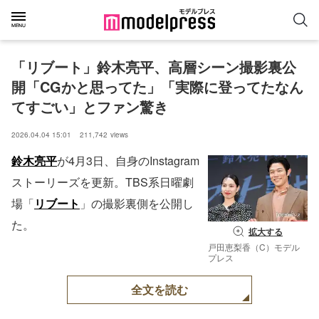
「リブート」鈴木亮平、高層シーン撮影裏公
開「CGかと思ってた」「実際に登ってたなん
てすごい」とファン驚き
2026.04.04 15:01
211,742
views
鈴木亮平
が4月3日、自身のInstagram
ストーリーズを更新。TBS系日曜劇
場「
リブート
」の撮影裏側を公開し
た。
拡大する
戸田恵梨香（C）モデル
プレス
全文を読む