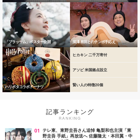
「ブラッサム」ポスター公開
深澤 有田とのテンポ手応え
ヒカキン 二千万寄付
アソビ 米国拠点設立
賢い人の特徴20個
ハリポタコラボドーナツ
記事ランキング
RANKING
01
テレ東、東野圭吾さん追悼 亀梨和也主演「東
野圭吾 手紙」再放送へ 佐藤隆太・本田翼・中