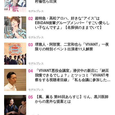
村倫也ら出演
モデルプレス
02
超特急・高松アロハ、好きな“アイス”は
EBiDAN後輩グループメンバー「すごい愛らし
い子なんですよ」【名探偵のままでいて】
モデルプレス
03
堺雅人・阿部寛、二宮和也ら「VIVANT」一夜
限りの特別イベント出演者11人解禁
モデルプレス
04
「VIVANT悪役会議室」潜伏中の新庄に「納豆
我慢できるでしょ？」とツッコミ「VIVANT考
察をする視聴者目線」「私も会議に参加した
い」と話題【ネタバレあり】
モデルプレス
05
【風、薫る 第95回あらすじ】りん、黒川医師
からの意外な提案とは