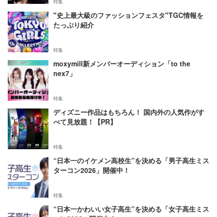
特集
"史上最大級のファッションフェスタ"TGC情報を
たっぷり紹介
特集
moxymill新メンバーオーディション「to the
nex7」
特集
ディズニー作品はもちろん！ 国内外の人気作がす
べて見放題！【PR】
特集
“日本一のイケメン高校生”を決める「男子高生ミス
ターコン2026」開催中！
特集
“日本一かわいい女子高生”を決める「女子高生ミス