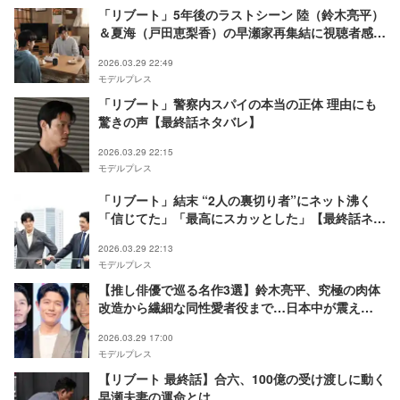
「リブート」5年後のラストシーン 陸（鈴木亮平）
＆夏海（戸田恵梨香）の早瀬家再集結に視聴者感涙
「涙止まらない」【最終話ネタバレ】
2026.03.29 22:49
モデルプレス
「リブート」警察内スパイの本当の正体 理由にも
驚きの声【最終話ネタバレ】
2026.03.29 22:15
モデルプレス
「リブート」結末 “2人の裏切り者”にネット沸く
「信じてた」「最高にスカッとした」【最終話ネタ
バレ】
2026.03.29 22:13
モデルプレス
【推し俳優で巡る名作3選】鈴木亮平、究極の肉体
改造から繊細な同性愛者役まで…日本中が震え
る“驚異の振り幅”
2026.03.29 17:00
モデルプレス
【リブート 最終話】合六、100億の受け渡しに動く
早瀬夫妻の運命とは