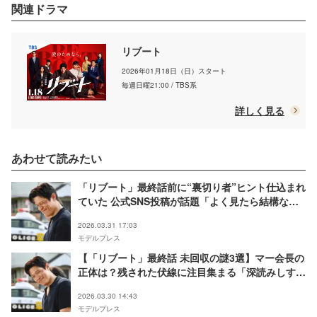
関連ドラマ
リブート
2026年01月18日（日）スタート
毎週日曜21:00 / TBS系
詳しく見る
あわせて読みたい
「リブート」最終話前に“裏切り者”ヒント仕込まれ
ていた 公式SNS投稿が話題「よく見たら結構なヒ
ント」「目の付け所に脱帽」【ネタバレあり】
2026.03.31 17:03
モデルプレス
【「リブート」最終話 未回収の謎3選】マー会長の
正体は？残された伏線に注目集まる「深読みしすぎ
た？」「続きが見たい」＜ネタバレあり＞
2026.03.30 14:43
モデルプレス