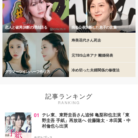
恋人と破局 決断の理由語る
病名公表決断した息子の言葉
寿美花代さん死去
元TBS山本アナ 離婚発表
冷め切った夫婦関係の修復法
グラマーツインハーフ作り方
記事ランキング
RANKING
01
テレ東、東野圭吾さん追悼 亀梨和也主演「東
野圭吾 手紙」再放送へ 佐藤隆太・本田翼・中
村倫也ら出演
モデルプレス