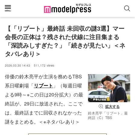
【「リブート」最終話 未回収の謎3選】マー
会長の正体は？残された伏線に注目集まる
「深読みしすぎた？」「続きが見たい」＜ネ
タバレあり＞
2026.03.30 14:43
511,172
views
俳優の鈴木亮平が主演を務めるTBS
系日曜劇場「
リブート
」（毎週日曜
よる9時～※この日は20分拡大）の最
終話が、29日に放送された。ここで
拡大する
は、最終話までに回収されなかった
鈴木亮平「リブート」最
終話（C）TBS
謎をまとめる。＜※ネタバレあり＞