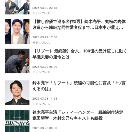
バレ】
2026.03.29 22:13
モデルプレス
【推し俳優で巡る名作3選】鈴木亮平、究極の肉体
改造から繊細な同性愛者役まで…日本中が震え
る“驚異の振り幅”
2026.03.29 17:00
モデルプレス
【リブート 最終話】合六、100億の受け渡しに動く
早瀬夫妻の運命とは
2026.03.29 06:00
モデルプレス
鈴木亮平「リブート」続編の可能性に言及「1つ言
えるのは」
2026.03.28 14:58
モデルプレス
鈴木亮平主演「シティーハンター」続編制作決定
森田望智・木村文乃らキャストも続投
2026.03.26 08:00