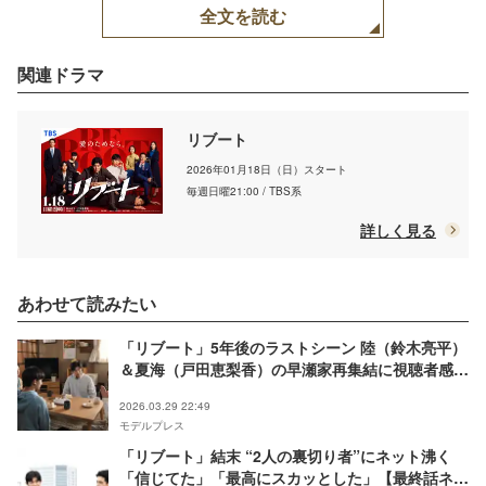
全文を読む
関連ドラマ
リブート
2026年01月18日（日）スタート
毎週日曜21:00 / TBS系
詳しく見る
あわせて読みたい
「リブート」5年後のラストシーン 陸（鈴木亮平）
＆夏海（戸田恵梨香）の早瀬家再集結に視聴者感涙
「涙止まらない」【最終話ネタバレ】
2026.03.29 22:49
モデルプレス
「リブート」結末 “2人の裏切り者”にネット沸く
「信じてた」「最高にスカッとした」【最終話ネタ