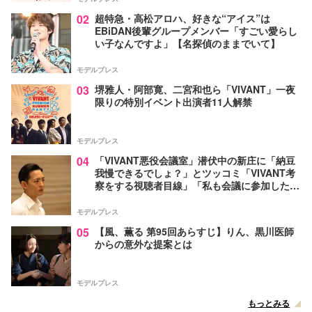
02
超特急・高松アロハ、好きな“アイス”は
EBiDAN後輩グループメンバー「すごい愛らし
い子なんですよ」【名探偵のままでいて】
モデルプレス
03
堺雅人・阿部寛、二宮和也ら「VIVANT」一夜
限りの特別イベント出演者11人解禁
モデルプレス
04
「VIVANT悪役会議室」潜伏中の新庄に「納豆
我慢できるでしょ？」とツッコミ「VIVANT考
察をする視聴者目線」「私も会議に参加した
い」と話題【ネタバレあり】
モデルプレス
05
【風、薫る 第95回あらすじ】りん、黒川医師
からの意外な提案とは
モデルプレス
もっとみる