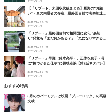
モデルプレス
【「リブート」未回収伏線まとめ】夏海の“お願
い”・真の内通者の存在…最終回目前で考察加速
「最後の切り札になりそう」＜ネタバレあり＞
2026.03.24 17:00
モデルプレス
「リブート」最終回目前で相関図に変化 “裏切
り”発覚も「まだ何かある？」「気になりすぎる」
と注目集まる【ネタバレあり】
2026.03.24 11:46
モデルプレス
「リブート」早瀬（鈴木亮平）、正体を息子・母
に“気づかせた仕草”に視聴者涙【第9話ネタバレ】
2026.03.22 21:59
モデルプレス
おすすめ特集
8月のカバーモデルは映画「ブルーロック」の高橋
文哉