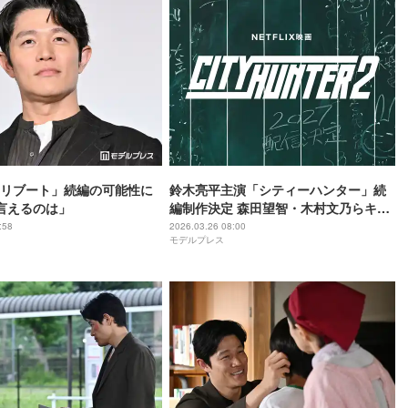
リブート」続編の可能性に
鈴木亮平主演「シティーハンター」続
言えるのは」
編制作決定 森田望智・木村文乃らキャ
ストも続投
:58
2026.03.26 08:00
モデルプレス