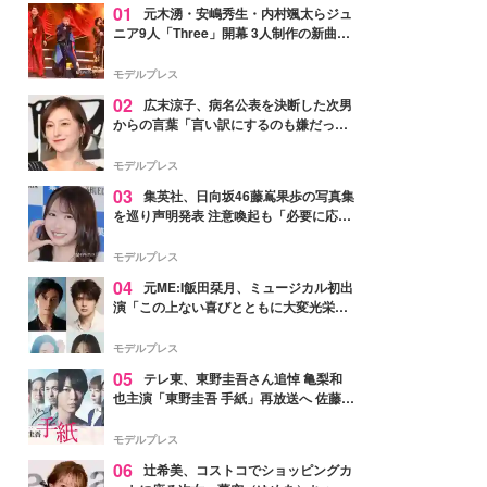
01
元木湧・安嶋秀生・内村颯太らジュ
ニア9人「Three」開幕 3人制作の新曲＆
手描きセットに込めた想い「もっと前に
進んで夢を掴みたい」【ゲネプロレポ】
モデルプレス
02
広末涼子、病名公表を決断した次男
からの言葉「言い訳にするのも嫌だっ
た」「言うべきか迷った」
モデルプレス
03
集英社、日向坂46藤嶌果歩の写真集
を巡り声明発表 注意喚起も「必要に応じ
て法的措置を含む対応を検討」
モデルプレス
04
元ME:I飯田栞月、ミュージカル初出
演「この上ない喜びとともに大変光栄」
4年ぶり上演「ファントム」城田優らキ
ャスト発表
モデルプレス
05
テレ東、東野圭吾さん追悼 亀梨和
也主演「東野圭吾 手紙」再放送へ 佐藤隆
太・本田翼・中村倫也ら出演
モデルプレス
06
辻希美、コストコでショッピングカ