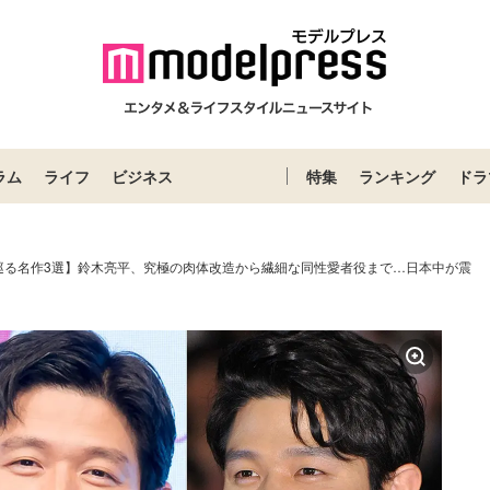
ラム
ライフ
ビジネス
特集
ランキング
ドラ
巡る名作3選】鈴木亮平、究極の肉体改造から繊細な同性愛者役まで…日本中が震