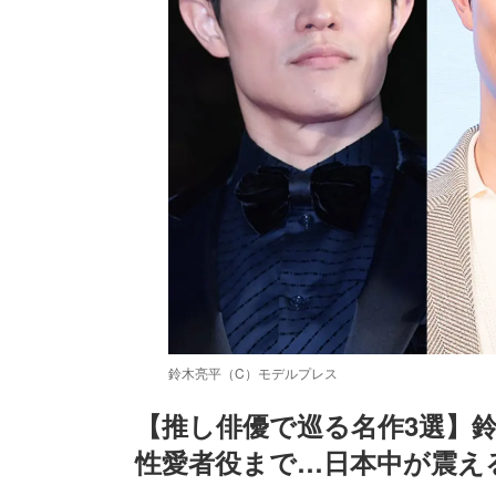
鈴木亮平（C）モデルプレス
【推し俳優で巡る名作3選】
性愛者役まで…日本中が震える
/
Unmute