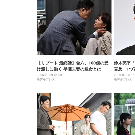
【リブート 最終話】合六、100億の受
鈴木亮平「
け渡しに動く 早瀬夫妻の運命とは
言及「1つ
2026.03.29 06:00
2026.03.28 14
モデルプレス
モデルプレス