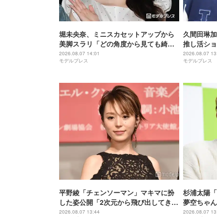
堀未央奈、ミニスカセットアップから
久間田琳加
美脚スラリ「どの角度から見ても綺
推し活ショ
麗」「大人っぽい雰囲気が素敵」と反
大丈夫？」
2026.08.07 14:01
2026.08.07 13
モデルプレス
モデルプレス
響
平野綾「チェンソーマン」マキマに扮
杉浦太陽「
した姿公開「2次元から飛び出してきた
夢空ちゃん
みたい」「美しさに思わず目を奪われ
らない」「
2026.08.07 13:44
2026.08.07 13