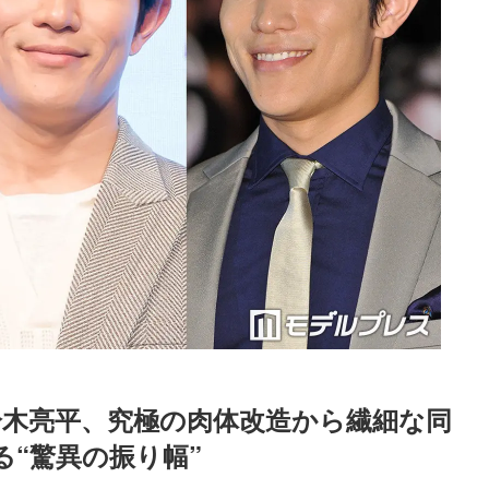
鈴木亮平、究極の肉体改造から繊細な同
“驚異の振り幅”
Loaded
:
62.68%