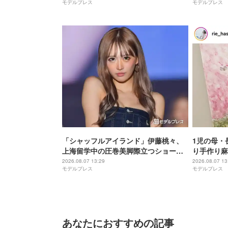
モデルプレス
モデルプレス
た」と反響
「シャッフルアイランド」伊藤桃々、
1児の母・
上海留学中の圧巻美脚際立つショーパ
り手作り麻
ン姿に反響「身体の半分以上脚」「レ
飛びそう」
2026.08.07 13:29
2026.08.07 13
モデルプレス
モデルプレス
ベチのスタイル」
あなたにおすすめの記事