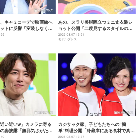
、キャミコーデで映画館へ
あの、スラリ美脚際立つミニ丈衣装シ
ットに反響「変装しなくて
ョット公開「二度見するスタイルの良
「透明感レベチ」と反響
さ」「完璧な着こなし」と反響
:55
2026.08.07 13:51
モデルプレス
近い近いw」カメラに寄る
カジサック家、子どもたちへの“簡
の姿披露「無邪気さがたま
単”料理公開「冷蔵庫にある食材で真似
全てが愛おしい」の声
できそう」「大人も喜びそうなメニュ
:40
2026.08.07 13:37