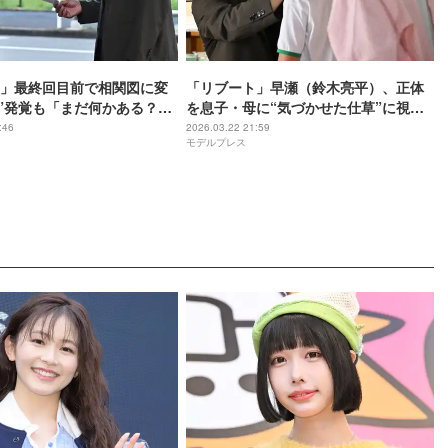
」最終回目前で相関図に変
「リブート」早瀬（鈴木亮平）、正体
り”発覚も「まだ何かある？」
を息子・母に“気づかせた仕草”に視聴
すぎる」と注目集まる【ネ
者涙【第9話ネタバレ】
:46
2026.03.22 21:59
モデルプレス
】