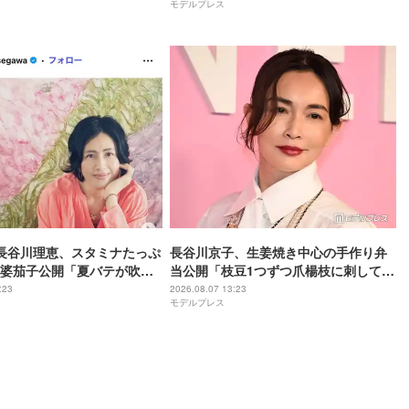
モデルプレス
ー」の声
長谷川理恵、スタミナたっぷ
長谷川京子、生姜焼き中心の手作り弁
婆茄子公開「夏バテが吹っ
当公開「枝豆1つずつ爪楊枝に刺してる
「食欲そそられる色」の声
のマメ」「彩り綺麗」と反響
:23
2026.08.07 13:23
モデルプレス