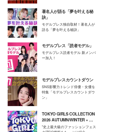
著名人が語る「夢を叶える秘
訣」
モデルプレス独自取材！著名人が
語る「夢を叶える秘訣」
モデルプレス「読者モデル」
モデルプレス読者モデル 新メンバ
ー加入！
モデルプレスカウントダウン
SNS影響力トレンド俳優・女優を
特集「モデルプレスカウントダウ
ン」
TOKYO GIRLS COLLECTION
2026 AUTUMN/WINTER × モ
デルプレス
"史上最大級のファッションフェス
タ"TGC情報をたっぷり紹介