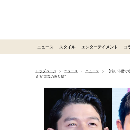
ニュース
スタイル
エンターテイメント
コ
トップページ
ニュース
ニュース
【推し俳優で
>
>
>
える“驚異の振り幅”