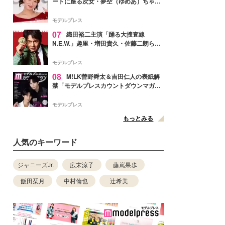
ートに座る次女・夢空（ゆめあ）ちゃん
の姿公開「乗りこなしてる感じが可愛す
ぎ」「成長を感じる」の声
モデルプレス
07
織田裕二主演「踊る大捜査線
N.E.W.」趣里・増田貴久・佐藤二朗ら新
メンバー紹介映像解禁 各キャラクター象
徴する“謎のキーワード”も
モデルプレス
08
M!LK曽野舜太＆吉田仁人の表紙解
禁「モデルプレスカウントダウンマガジ
ン」巻頭に登場
モデルプレス
もっとみる
人気のキーワード
ジャニーズJr.
広末涼子
藤嶌果歩
飯田栞月
中村倫也
辻希美