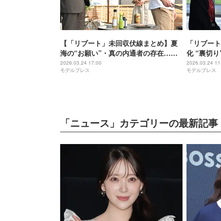
【「リブート」未回収伏線まとめ】夏
「リブート
海の“お願い”・真の内通者の存在…最
化 “裏切
終回目前で考察加速「最後の切り札に
「気になり
2026.03.24 17:00
2026.03.24 11
モデルプレス
モデルプレス
なりそう」＜ネタバレあり＞
タバレあり
「ニュース」カテゴリーの最新記事