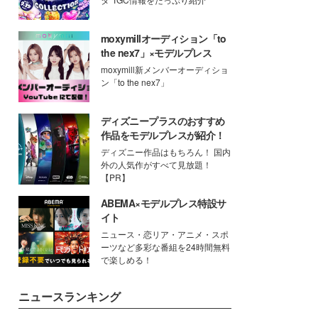
moxymillオーディション「to
the nex7」×モデルプレス
moxymill新メンバーオーディショ
ン「to the nex7」
ディズニープラスのおすすめ
作品をモデルプレスが紹介！
ディズニー作品はもちろん！ 国内
外の人気作がすべて見放題！
【PR】
ABEMA×モデルプレス特設サ
イト
ニュース・恋リア・アニメ・スポ
ーツなど多彩な番組を24時間無料
で楽しめる！
ニュースランキング