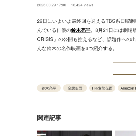
2026.03.29 17:00
16,424
views
29日にいよいよ最終回を迎えるTBS系日曜
んでいる俳優の
鈴木亮平
。8月21日には劇場版
CRISIS」の公開も控えるなど、話題作へ
んな鈴木の名作映画を3つ紹介する。
鈴木亮平
変態仮面
HK/変態仮面
Amazon 
関連記事