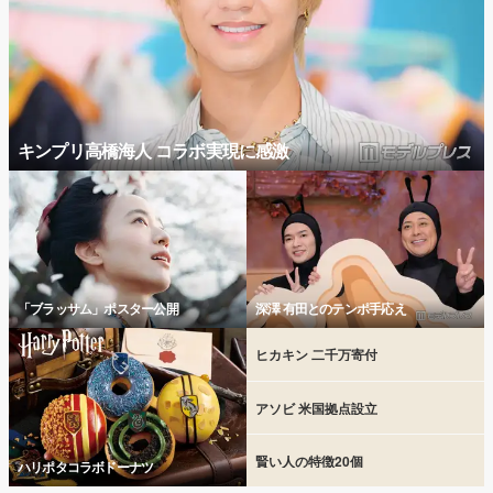
キンプリ高橋海人 コラボ実現に感激
「ブラッサム」ポスター公開
深澤 有田とのテンポ手応え
ヒカキン 二千万寄付
アソビ 米国拠点設立
賢い人の特徴20個
ハリポタコラボドーナツ