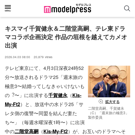
キスマイ千賀健永＆二階堂高嗣、テレ東ドラ
マコラボ企画決定 作品の垣根を越えてカメオ
出演
2026.04.03 08:00
20,879
views
テレビ東京にて、4⽉3⽇深夜24時52
分〜放送されるドラマ25「週末旅の
極意3〜結婚ってしなきゃいけないも
の︖〜」に出演する
千賀健永
（
Kis-
拡大する
My-Ft2
）と、放送中の⽔ドラ25「サ
二階堂高嗣、千賀健永
レタ側の復讐〜同盟を結んだ妻た
（C）「週末旅の極意3」
製作委員
ち〜」（毎週⽔曜深夜1時〜）に出演
中の
二階堂高嗣
（
Kis-My-Ft2
）が、お互いのドラマへそ