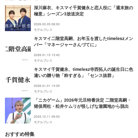
深川麻衣、キスマイ千賀健永と恋人役に「週末旅の
極意」シーズン3放送決定
2026.03.05 06:00
モデルプレス
キスマイ二階堂高嗣、お年玉を渡したtimeleszメン
バー「マネージャーさんづてに」
2026.01.13 13:42
モデルプレス
キスマイ千賀健永、timelesz寺西拓人の誕生日に色
違いの贈り物「粋すぎる」「センス抜群」
2026.01.01 14:05
モデルプレス
「ニカゲーム」2026年元旦特番決定 二階堂高嗣・
猪俣周杜・松井ケムリが怪しげな遊園地から脱出
2025.12.11 09:00
モデルプレス
おすすめ特集