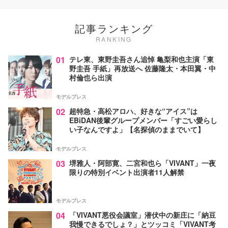
記事ランキング
RANKING
01
テレ東、東野圭吾さん追悼 亀梨和也主演「東
野圭吾 手紙」再放送へ 佐藤隆太・本田翼・中
村倫也ら出演
モデルプレス
02
超特急・高松アロハ、好きな“アイス”は
EBiDAN後輩グループメンバー「すごい愛らし
い子なんですよ」【名探偵のままでいて】
モデルプレス
03
堺雅人・阿部寛、二宮和也ら「VIVANT」一夜
限りの特別イベント出演者11人解禁
モデルプレス
04
「VIVANT悪役会議室」潜伏中の新庄に「納豆
我慢できるでしょ？」とツッコミ「VIVANT考