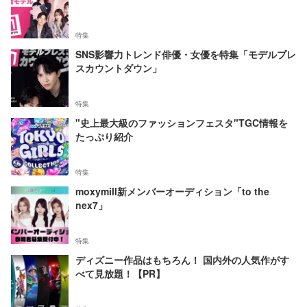
特集
SNS影響力トレンド俳優・女優を特集「モデルプレ
スカウントダウン」
特集
"史上最大級のファッションフェスタ"TGC情報を
たっぷり紹介
特集
moxymill新メンバーオーディション「to the
nex7」
特集
ディズニー作品はもちろん！ 国内外の人気作がす
べて見放題！【PR】