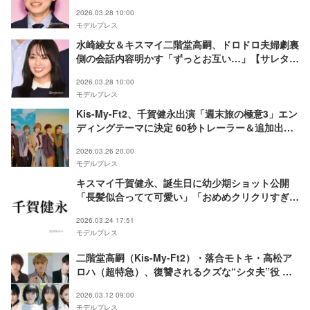
結んだ妻たち～】
2026.03.28 10:00
モデルプレス
水崎綾女＆キスマイ二階堂高嗣、ドロドロ夫婦劇裏
側の会話内容明かす「ずっとお互い…」【サレタ側
の復讐～同盟を結んだ妻たち～】
2026.03.28 10:00
モデルプレス
Kis-My-Ft2、千賀健永出演「週末旅の極意3」エン
ディングテーマに決定 60秒トレーラー＆追加出演
者が解禁
2026.03.26 20:00
モデルプレス
キスマイ千賀健永、誕生日に幼少期ショット公開
「長髪似合ってて可愛い」「おめめクリクリすぎ
る」と反響
2026.03.24 17:51
モデルプレス
二階堂高嗣（Kis-My-Ft2）・落合モトキ・高松ア
ロハ（超特急）、復讐されるクズな“シタ夫”役 不
倫相⼿役も一挙解禁【サレタ側の復讐～同盟を結ん
2026.03.12 09:00
だ妻たち～】
モデルプレス