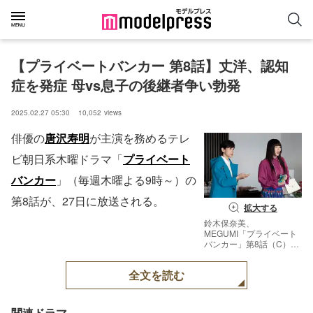
【プライベートバンカー 第8話】丈洋、認知
症を発症 母vs息子の後継者争い勃発
2025.02.27 05:30
10,052
views
俳優の
唐沢寿明
が主演を務めるテレ
ビ朝日系木曜ドラマ「
プライベート
バンカー
」（毎週木曜よる9時～）の
第8話が、27日に放送される。
拡大する
鈴木保奈美、
MEGUMI「プライベート
バンカー」第8話（C）テ
レビ朝日
全文を読む
関連ドラマ