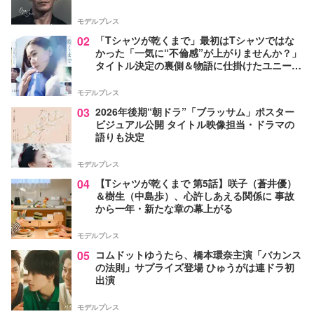
モデルプレス
02
「Tシャツが乾くまで」最初はTシャツではな
かった「一気に“不倫感”が上がりませんか？」
タイトル決定の裏側＆物語に仕掛けたユニーク
な視点【脚本家・生方美久氏インタビュー】
モデルプレス
03
2026年後期“朝ドラ”「ブラッサム」ポスター
ビジュアル公開 タイトル映像担当・ドラマの
語りも決定
モデルプレス
04
【Tシャツが乾くまで 第5話】咲子（蒼井優）
＆樹生（中島歩）、心許しあえる関係に 事故
から一年・新たな章の幕上がる
モデルプレス
05
コムドットゆうたら、橋本環奈主演「バカンス
の法則」サプライズ登場 ひゅうがは連ドラ初
出演
モデルプレス