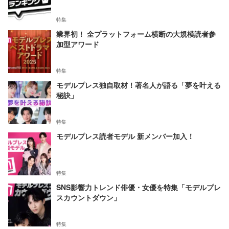
特集
業界初！ 全プラットフォーム横断の大規模読者参
加型アワード
特集
モデルプレス独自取材！著名人が語る「夢を叶える
秘訣」
特集
モデルプレス読者モデル 新メンバー加入！
特集
SNS影響力トレンド俳優・女優を特集「モデルプレ
スカウントダウン」
特集