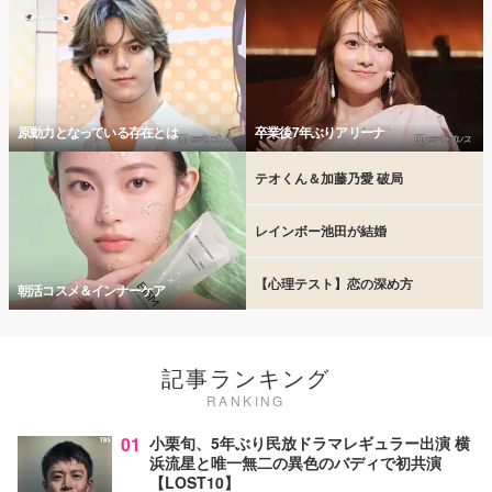
原動力となっている存在とは
卒業後7年ぶりアリーナ
テオくん＆加藤乃愛 破局
レインボー池田が結婚
【心理テスト】恋の深め方
朝活コスメ＆インナーケア
記事ランキング
RANKING
01
小栗旬、5年ぶり民放ドラマレギュラー出演 横
浜流星と唯一無二の異色のバディで初共演
【LOST10】