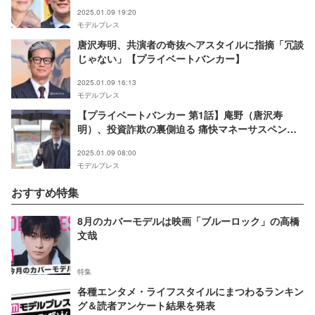
の声
2025.01.09 19:20
モデルプレス
唐沢寿明、共演者の奇抜ヘアスタイルに指摘「冗談
じゃない」【プライベートバンカー】
2025.01.09 16:13
モデルプレス
【プライベートバンカー 第1話】庵野（唐沢寿
明）、投資詐欺の裏側迫る 痛快マネーサスペンス
開幕
2025.01.09 08:00
モデルプレス
おすすめ特集
8月のカバーモデルは映画「ブルーロック」の高橋
文哉
特集
各種エンタメ・ライフスタイルにまつわるランキン
グ＆読者アンケート結果を発表