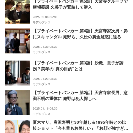
【プライベートバンカー 第5話】天宮寺グループで
横領疑惑 久美子が変装して潜入
2025.02.06 05:30
モデルプレス
【プライベートバンカー 第4話】天宮寺家次男・昴
にスキャンダル 庵野ら、久松の裏金疑惑に迫る
2025.01.30 05:30
モデルプレス
【プライベートバンカー 第3話】沙織、息子が誘
拐？美琴の“真の目的”とは
2025.01.23 05:30
モデルプレス
【プライベートバンカー 第2話】天宮寺家長男、意
識不明の重体に 庵野は犯人探しへ
2025.01.16 05:30
モデルプレス
夏木マリ、唐沢寿明と30年越し＆1995年時との比
較ショット「今も昔もお美しい」「お顔が強すぎ」