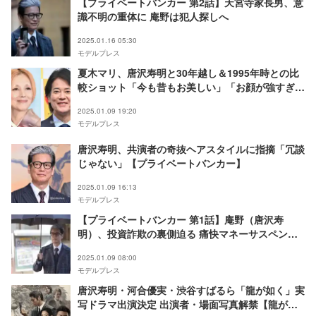
【プライベートバンカー 第2話】天宮寺家長男、意
識不明の重体に 庵野は犯人探しへ
2025.01.16 05:30
モデルプレス
夏木マリ、唐沢寿明と30年越し＆1995年時との比
較ショット「今も昔もお美しい」「お顔が強すぎ」
の声
2025.01.09 19:20
モデルプレス
唐沢寿明、共演者の奇抜ヘアスタイルに指摘「冗談
じゃない」【プライベートバンカー】
2025.01.09 16:13
モデルプレス
【プライベートバンカー 第1話】庵野（唐沢寿
明）、投資詐欺の裏側迫る 痛快マネーサスペンス
開幕
2025.01.09 08:00
モデルプレス
唐沢寿明・河合優実・渋谷すばるら「龍が如く」実
写ドラマ出演決定 出演者・場面写真解禁【龍が如