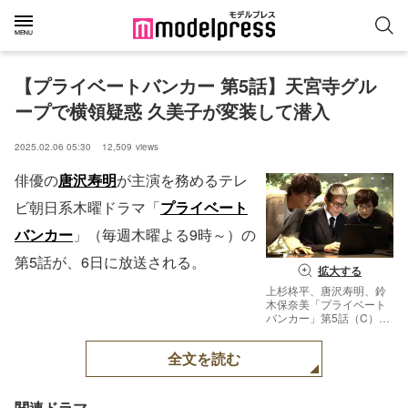
【プライベートバンカー 第5話】天宮寺グル
ープで横領疑惑 久美子が変装して潜入
2025.02.06 05:30
12,509
views
俳優の
唐沢寿明
が主演を務めるテレ
ビ朝日系木曜ドラマ「
プライベート
バンカー
」（毎週木曜よる9時～）の
第5話が、6日に放送される。
拡大する
上杉柊平、唐沢寿明、鈴
木保奈美「プライベート
バンカー」第5話（C）テ
レビ朝日
全文を読む
関連ドラマ