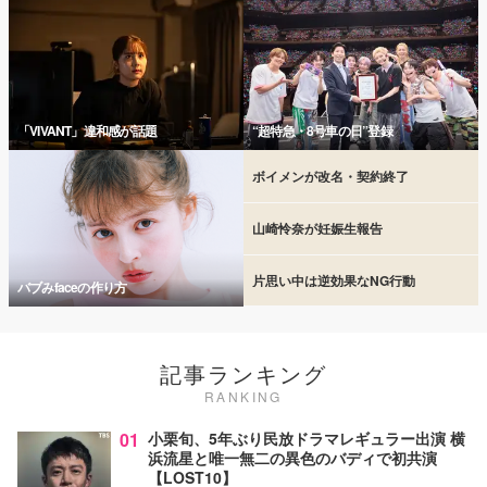
「VIVANT」違和感が話題
“超特急・8号車の日”登録
ボイメンが改名・契約終了
山崎怜奈が妊娠生報告
片思い中は逆効果なNG行動
バブみfaceの作り方
記事ランキング
RANKING
01
小栗旬、5年ぶり民放ドラマレギュラー出演 横
浜流星と唯一無二の異色のバディで初共演
【LOST10】