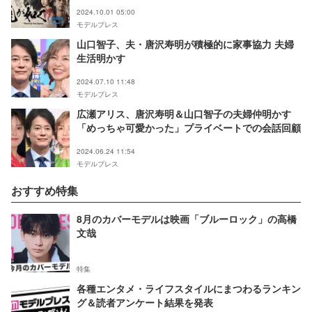
く～Beyond the Game～】
2024.10.01 05:00
モデルプレス
山口智子、夫・唐沢寿明が積極的に家事協力 夫婦
生活明かす
2024.07.10 11:48
モデルプレス
広瀬アリス、唐沢寿明＆山口智子の夫婦仲明かす
「めっちゃ可愛かった」プライベートでの会話回顧
2024.06.24 11:54
モデルプレス
おすすめ特集
8月のカバーモデルは映画「ブルーロック」の高橋
文哉
特集
各種エンタメ・ライフスタイルにまつわるランキン
グ＆読者アンケート結果を発表