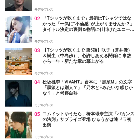
モデルプレス
02
「Tシャツが乾くまで」最初はTシャツではな
かった「一気に“不倫感”が上がりませんか？」
タイトル決定の裏側＆物語に仕掛けたユニーク
な視点【脚本家・生方美久氏インタビュー】
モデルプレス
03
【Tシャツが乾くまで 第5話】咲子（蒼井優）
＆樹生（中島歩）、心許しあえる関係に 事故
から一年・新たな章の幕上がる
モデルプレス
04
松坂桃李「VIVANT」台本に「黒須M」の文字
「黒須とは別人？」「乃木とFみたいな感じか
な？」と考察白熱
モデルプレス
05
コムドットゆうたら、橋本環奈主演「バカンス
の法則」サプライズ登場 ひゅうがは連ドラ初
出演
モデルプレス