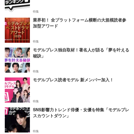
特集
業界初！ 全プラットフォーム横断の大規模読者参
加型アワード
特集
モデルプレス独自取材！著名人が語る「夢を叶える
秘訣」
特集
モデルプレス読者モデル 新メンバー加入！
特集
SNS影響力トレンド俳優・女優を特集「モデルプレ
スカウントダウン」
特集