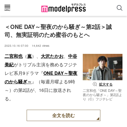
＜ONE DAY～聖夜のから騒ぎ～第2話＞誠
司、無実証明のため蜜谷のもとへ
2023.10.16 07:00
14,642
views
二宮和也
（
嵐
）、
大沢たかお
、
中谷
美紀
がトリプル主演を務めるフジテ
レビ系月9ドラマ『
ONE DAY～聖夜
のから騒ぎ～
』（毎週月曜よる9時
拡大する
～）の第2話が、16日に放送され
二宮和也「ONE DAY～聖
夜のから騒ぎ～」第2話よ
る。
り（C）フジテレビ
全文を読む