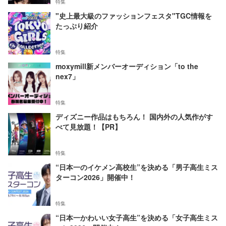
特集
"史上最大級のファッションフェスタ"TGC情報を
たっぷり紹介
特集
moxymill新メンバーオーディション「to the
nex7」
特集
ディズニー作品はもちろん！ 国内外の人気作がす
べて見放題！【PR】
特集
“日本一のイケメン高校生”を決める「男子高生ミス
ターコン2026」開催中！
特集
“日本一かわいい女子高生”を決める「女子高生ミス