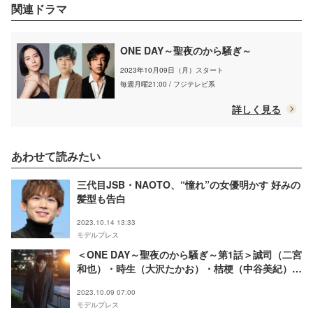
関連ドラマ
ONE DAY～聖夜のから騒ぎ～
2023年10月09日（月）スタート
毎週月曜21:00 / フジテレビ系
詳しく見る
あわせて読みたい
三代目JSB・NAOTO、“憧れ”の女優明かす 好みの
髪型も告白
2023.10.14 13:33
モデルプレス
＜ONE DAY～聖夜のから騒ぎ～第1話＞誠司（二宮
和也）・時生（大沢たかお）・桔梗（中谷美紀）、
聖夜に交錯する3人の運命とは
2023.10.09 07:00
モデルプレス