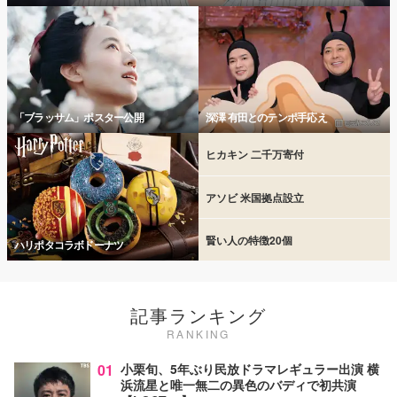
「ブラッサム」ポスター公開
深澤 有田とのテンポ手応え
ヒカキン 二千万寄付
アソビ 米国拠点設立
賢い人の特徴20個
ハリポタコラボドーナツ
記事ランキング
RANKING
01
小栗旬、5年ぶり民放ドラマレギュラー出演 横
浜流星と唯一無二の異色のバディで初共演