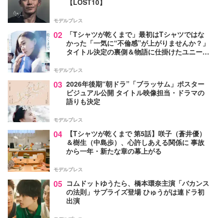
【LOST10】
モデルプレス
02
「Tシャツが乾くまで」最初はTシャツではな
かった「一気に“不倫感”が上がりませんか？」
タイトル決定の裏側＆物語に仕掛けたユニーク
な視点【脚本家・生方美久氏インタビュー】
モデルプレス
03
2026年後期“朝ドラ”「ブラッサム」ポスター
ビジュアル公開 タイトル映像担当・ドラマの
語りも決定
モデルプレス
04
【Tシャツが乾くまで 第5話】咲子（蒼井優）
＆樹生（中島歩）、心許しあえる関係に 事故
から一年・新たな章の幕上がる
モデルプレス
05
コムドットゆうたら、橋本環奈主演「バカンス
の法則」サプライズ登場 ひゅうがは連ドラ初
出演