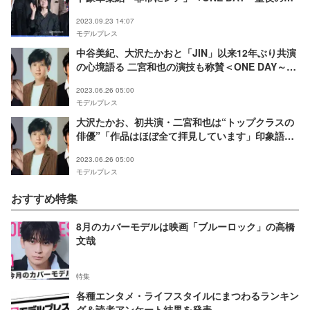
ら騒ぎ～＞
2023.09.23 14:07
モデルプレス
中谷美紀、大沢たかおと「JIN」以来12年ぶり共演
の心境語る 二宮和也の演技も称賛＜ONE DAY～聖
夜のから騒ぎ～＞
2023.06.26 05:00
モデルプレス
大沢たかお、初共演・二宮和也は“トップクラスの
俳優”「作品はほぼ全て拝見しています」印象語る
＜ONE DAY～聖夜のから騒ぎ～＞
2023.06.26 05:00
モデルプレス
おすすめ特集
8月のカバーモデルは映画「ブルーロック」の高橋
文哉
特集
各種エンタメ・ライフスタイルにまつわるランキン
グ＆読者アンケート結果を発表