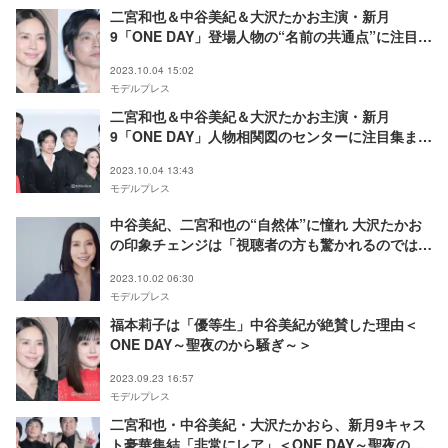
二宮和也＆中谷美紀＆大沢たかお主演・新月
9「ONE DAY」登場人物の“名前の共通点”に注目
「既に伏線」と考察浮上
2023.10.04 15:02
モデルプレス
二宮和也＆中谷美紀＆大沢たかお主演・新月
9「ONE DAY」人物相関図のセンターに注目集まる
「予想外」
2023.10.04 13:43
モデルプレス
中谷美紀、二宮和也の“自然体”に憧れ 大沢たかお
の印象チェンジは「視聴者の方も驚かれるのでは」
＜「ONE DAY～聖夜のから騒ぎ～」インタビュー
2023.10.02 06:30
＞
モデルプレス
福本莉子は「優等生」中谷美紀が絶賛した理由＜
ONE DAY～聖夜のから騒ぎ～＞
2023.09.23 16:57
モデルプレス
二宮和也・中谷美紀・大沢たかおら、新月9キャス
ト豪華集結「非常にレア」＜ONE DAY～聖夜のか