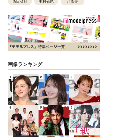
飯田栞月
中村倫也
辻希美
画像ランキング
1
2
3
4
5
6