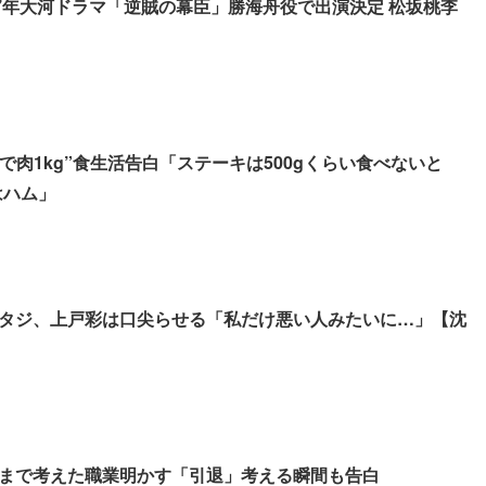
27年大河ドラマ「逆賊の幕臣」勝海舟役で出演決定 松坂桃李
で肉1kg”食生活告白「ステーキは500gくらい食べないと
はハム」
タジ、上戸彩は口尖らせる「私だけ悪い人みたいに…」【沈
まで考えた職業明かす「引退」考える瞬間も告白