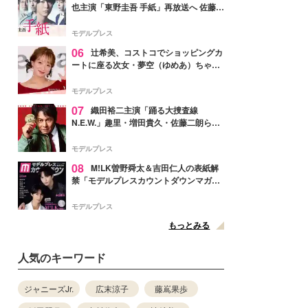
也主演「東野圭吾 手紙」再放送へ 佐藤隆
太・本田翼・中村倫也ら出演
モデルプレス
06
辻希美、コストコでショッピングカ
ートに座る次女・夢空（ゆめあ）ちゃん
の姿公開「乗りこなしてる感じが可愛す
ぎ」「成長を感じる」の声
モデルプレス
07
織田裕二主演「踊る大捜査線
N.E.W.」趣里・増田貴久・佐藤二朗ら新
メンバー紹介映像解禁 各キャラクター象
徴する“謎のキーワード”も
モデルプレス
08
M!LK曽野舜太＆吉田仁人の表紙解
禁「モデルプレスカウントダウンマガジ
ン」巻頭に登場
モデルプレス
もっとみる
人気のキーワード
ジャニーズJr.
広末涼子
藤嶌果歩