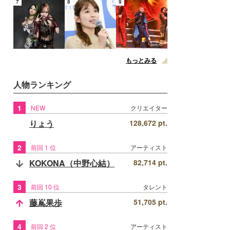
7
8
9
もっとみる
人物ランキング
1
NEW
クリエイター
りょう
128,672 pt.
2
前回 1 位
アーティスト
KOKONA（中野心結）
82,714 pt.
3
前回 10 位
タレント
藤嶌果歩
51,705 pt.
4
前回 2 位
アーティスト