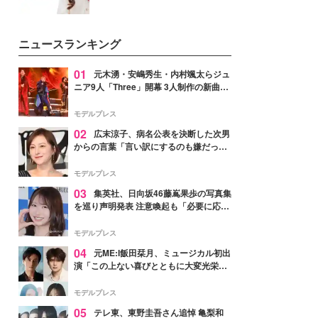
ニュースランキング
01
元木湧・安嶋秀生・内村颯太らジュ
ニア9人「Three」開幕 3人制作の新曲＆
手描きセットに込めた想い「もっと前に
進んで夢を掴みたい」【ゲネプロレポ】
モデルプレス
02
広末涼子、病名公表を決断した次男
からの言葉「言い訳にするのも嫌だっ
た」「言うべきか迷った」
モデルプレス
03
集英社、日向坂46藤嶌果歩の写真集
を巡り声明発表 注意喚起も「必要に応じ
て法的措置を含む対応を検討」
モデルプレス
04
元ME:I飯田栞月、ミュージカル初出
演「この上ない喜びとともに大変光栄」
4年ぶり上演「ファントム」城田優らキ
ャスト発表
モデルプレス
05
テレ東、東野圭吾さん追悼 亀梨和