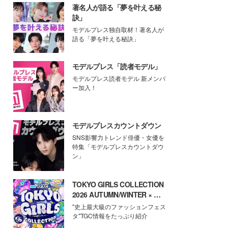
著名人が語る「夢を叶える秘
訣」
モデルプレス独自取材！著名人が
語る「夢を叶える秘訣」
モデルプレス「読者モデル」
モデルプレス読者モデル 新メンバ
ー加入！
モデルプレスカウントダウン
SNS影響力トレンド俳優・女優を
特集「モデルプレスカウントダウ
ン」
TOKYO GIRLS COLLECTION
2026 AUTUMN/WINTER × モ
デルプレス
"史上最大級のファッションフェス
タ"TGC情報をたっぷり紹介