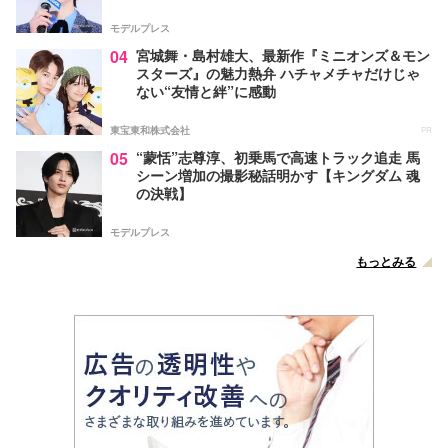
モデルプレス
04
宮城舞・島村雄大、最新作『ミニオンズ＆モン
スターズ』の魅力熱弁 ハチャメチャだけじゃ
ない“友情と絆”に感動
東宝東和株式会社
PR
05
“蒙恬”志尊淳、初乗馬で高速トラック追走 馬
シーン増加の撮影秘話明かす【キングダム 魂
の決戦】
モデルプレス
もっとみる