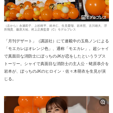
（左から）永瀬莉子、上杉柊平、鈴木仁、生見愛瑠、岩本照、古川雄大、浮
所飛貴、藤原大祐、村上正典監督（C）モデルプレス
「月刊デザート」（講談社）にて連載中の玉島ノンによる
「モエカレはオレンジ色」、通称「モエカレ」。超シャイ
で真面目な消防士にぼっちのJKが恋をしたというラブス
トーリー。シャイで真面目な消防士の主人公・蛯原恭介を
岩本が、ぼっちのJKのヒロイン・佐々木萌衣を生見が演
じる。