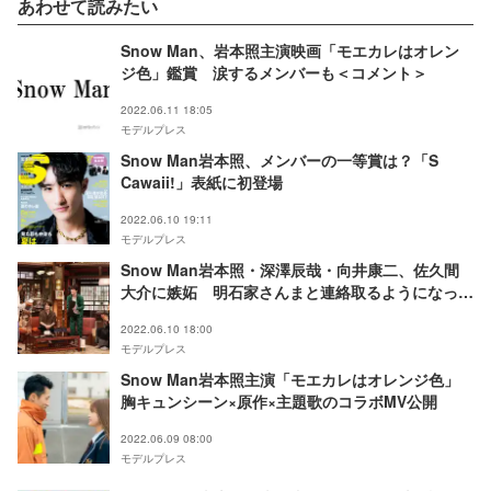
あわせて読みたい
Snow Man、岩本照主演映画「モエカレはオレン
ジ色」鑑賞 涙するメンバーも＜コメント＞
2022.06.11 18:05
モデルプレス
Snow Man岩本照、メンバーの一等賞は？「S
Cawaii!」表紙に初登場
2022.06.10 19:11
モデルプレス
Snow Man岩本照・深澤辰哉・向井康二、佐久間
大介に嫉妬 明石家さんまと連絡取るようになった
経緯は？
2022.06.10 18:00
モデルプレス
Snow Man岩本照主演「モエカレはオレンジ色」
胸キュンシーン×原作×主題歌のコラボMV公開
2022.06.09 08:00
モデルプレス