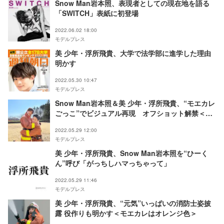
Snow Man岩本照、表現者としての現在地を語る
「SWITCH」表紙に初登場
2022.06.02 18:00
モデルプレス
美 少年・浮所飛貴、大学で法学部に進学した理由
明かす
2022.05.30 10:47
モデルプレス
Snow Man岩本照＆美 少年・浮所飛貴、“モエカレ
ごっこ”でビジュアル再現 オフショット解禁＜モ
エカレはオレンジ色＞
2022.05.29 12:00
モデルプレス
美 少年・浮所飛貴、Snow Man岩本照を“ひーく
ん”呼び「がっちしハマっちゃって」
2022.05.29 11:46
モデルプレス
美 少年・浮所飛貴、“元気”いっぱいの消防士姿披
露 役作りも明かす＜モエカレはオレンジ色＞