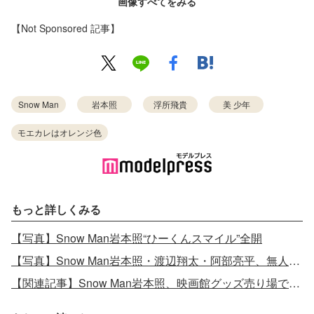
画像すべてをみる
【Not Sponsored 記事】
Snow Man
岩本照
浮所飛貴
美 少年
モエカレはオレンジ色
もっと詳しくみる
【写真】Snow Man岩本照“ひーくんスマイル”全開
【写真】Snow Man岩本照・渡辺翔太・阿部亮平、無人島に持っていくものは？個性爆発の回答
【関連記事】Snow Man岩本照、映画館グッズ売り場で“阿部推し”ファンに遭遇 話しかけるも気づかれず