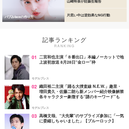
山崎怜奈が妊娠生報告
片思い中は逆効果なNG行動
バブみfaceの作り方
記事ランキング
RANKING
01
二宮和也主演「８番出口」本編ノーカットで地
上波初放送 8月28日“金ロー”枠
モデルプレス
02
織田裕二主演「踊る大捜査線 N.E.W.」趣里・
増田貴久・佐藤二朗ら新メンバー紹介映像解禁
各キャラクター象徴する“謎のキーワード”も
モデルプレス
03
高橋文哉、“大先輩”のサプライズ参加に「一気
に委縮しちゃいました」【ブルーロック】