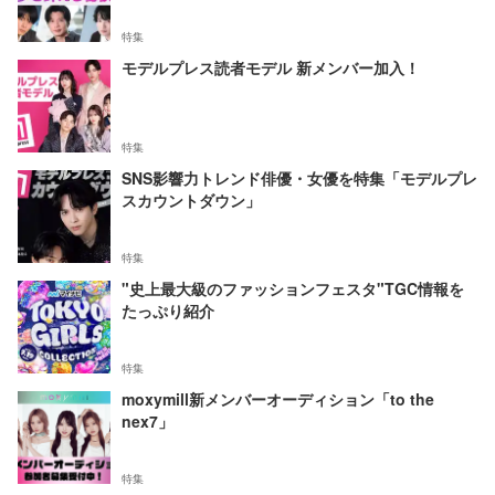
特集
モデルプレス読者モデル 新メンバー加入！
特集
SNS影響力トレンド俳優・女優を特集「モデルプレ
スカウントダウン」
特集
"史上最大級のファッションフェスタ"TGC情報を
たっぷり紹介
特集
moxymill新メンバーオーディション「to the
nex7」
特集