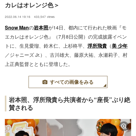
カレはオレンジ色＞
2022.06.14 19:16
433,547
views
Snow Man
の
岩本照
が14日、都内にて行われた映画『モ
エカレはオレンジ色』（7月8日公開）の完成披露イベン
トに、生見愛瑠、鈴木仁、上杉柊平、
浮所飛貴
（
美 少年
／ジャニーズ Jr.）、古川雄大、藤原大祐、永瀬莉子、村
上正典監督とともに登壇した。
すべての画像をみる
岩本照、浮所飛貴ら共演者から“座長”ぶり絶
賛される