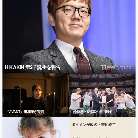
HIKAKIN 第2子誕生を報告
「VIVANT」違和感が話題
“超特急・8号車の日”登録
ボイメンが改名・契約終了