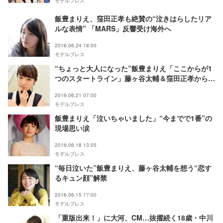
モデルプレス
飯豊まりえ、窪田正孝も絶賛の“泣きはらしたリア
ルな表情” 「MARS」反響受け海外へ
2016.06.24 18:00
モデルプレス
“ちょっと大人になった”飯豊まりえ「ここからが1
つのスタートライン」藤ヶ谷太輔＆窪田正孝から受
けた刺激＜モデルプレスインタビュー＞
2016.06.21 07:00
モデルプレス
飯豊まりえ「泣いちゃいました」“今までで1番”の
現場思い涙
2016.06.18 13:05
モデルプレス
“毎日泣いた”飯豊まりえ、藤ヶ谷太輔を想う“恋す
るキュン顔”解禁
2016.06.15 17:00
モデルプレス
「重版出来！」に大河、CM…抜擢続く18歳・中川