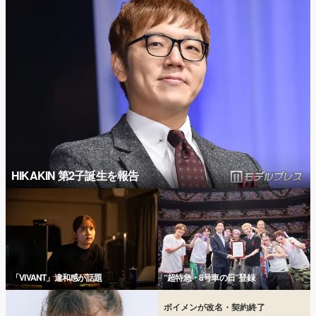
HIKAKIN 第2子誕生を報告
「VIVANT」違和感が話題
“超特急・8号車の日”登録
ボイメンが改名・契約終了