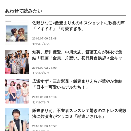
あわせて読みたい
佐野ひなこ×飯豊まりえのキスショットに歓喜の声
「ドキドキ」「可愛すぎる」
2016.07.06 22:48
モデルプレス
知英、新川優愛、中川大志、斎藤工らが浴衣で集
結！映画「全員、片想い」初日舞台挨拶＜全キャス
トコメントレポ＞
2016.07.02 21:00
モデルプレス
広瀬すず・三吉彩花・飯豊まりえらが華やか集結
「日本一可愛いモデルたち！」
2016.06.30 15:46
モデルプレス
飯豊まりえ、不審者スレスレ？驚きのストレス発散
法に共演者がツッコミ「勘違いされる」
2016.06.30 10:57