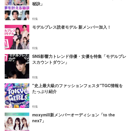
秘訣」
特集
モデルプレス読者モデル 新メンバー加入！
特集
SNS影響力トレンド俳優・女優を特集「モデルプレ
スカウントダウン」
特集
"史上最大級のファッションフェスタ"TGC情報を
たっぷり紹介
特集
moxymill新メンバーオーディション「to the
nex7」