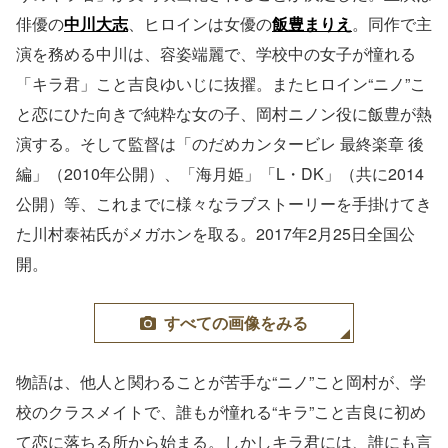
俳優の
中川大志
、ヒロインは女優の
飯豊まりえ
。同作で主
演を務める中川は、容姿端麗で、学校中の女子が憧れる
「キラ君」こと吉良ゆいじに抜擢。またヒロイン“ニノ”こ
と恋にひた向きで純粋な女の子、岡村ニノン役に飯豊が熱
演する。そして監督は「のだめカンタービレ 最終楽章 後
編」（2010年公開）、「海月姫」「L・DK」（共に2014
公開）等、これまでに様々なラブストーリーを手掛けてき
た川村泰祐氏がメガホンを取る。2017年2月25日全国公
開。
すべての画像をみる
物語は、他人と関わることが苦手な“ニノ”こと岡村が、学
校のクラスメイトで、誰もが憧れる“キラ”こと吉良に初め
て恋に落ちる所から始まる。しかしキラ君には、誰にも言