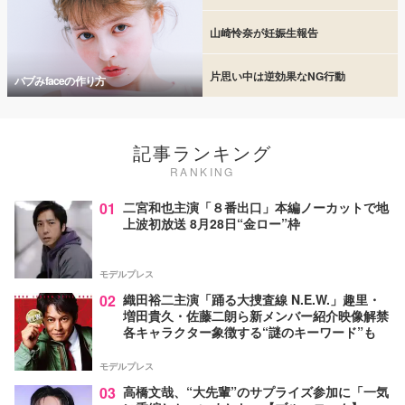
山崎怜奈が妊娠生報告
片思い中は逆効果なNG行動
バブみfaceの作り方
記事ランキング
RANKING
01
二宮和也主演「８番出口」本編ノーカットで地
上波初放送 8月28日“金ロー”枠
モデルプレス
02
織田裕二主演「踊る大捜査線 N.E.W.」趣里・
増田貴久・佐藤二朗ら新メンバー紹介映像解禁
各キャラクター象徴する“謎のキーワード”も
モデルプレス
03
高橋文哉、“大先輩”のサプライズ参加に「一気