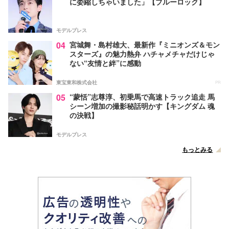
に委縮しちゃいました」【ブルーロック】
モデルプレス
04
宮城舞・島村雄大、最新作『ミニオンズ＆モン
スターズ』の魅力熱弁 ハチャメチャだけじゃ
ない“友情と絆”に感動
東宝東和株式会社
PR
05
“蒙恬”志尊淳、初乗馬で高速トラック追走 馬
シーン増加の撮影秘話明かす【キングダム 魂
の決戦】
モデルプレス
もっとみる