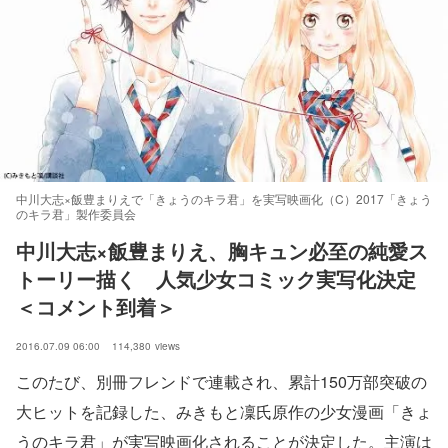
中川大志×飯豊まりえで「きょうのキラ君」を実写映画化（C）2017「きょう
のキラ君」製作委員会
中川大志×飯豊まりえ、胸キュン必至の純愛ス
トーリー描く　人気少女コミック実写化決定
＜コメント到着＞
2016.07.09 06:00
114,380
views
このたび、別冊フレンドで連載され、累計150万部突破の
大ヒットを記録した、みきもと凜氏原作の少女漫画「きょ
うのキラ君」が実写映画化されることが決定した。主演は