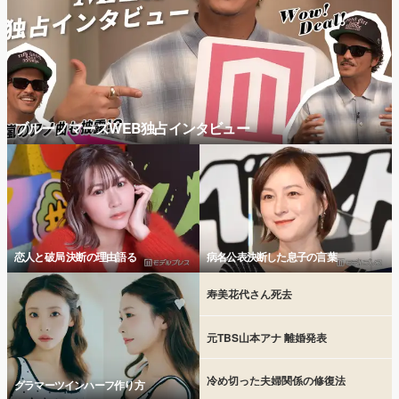
ブルーノマーズWEB独占インタビュー
恋人と破局 決断の理由語る
病名公表決断した息子の言葉
寿美花代さん死去
元TBS山本アナ 離婚発表
冷め切った夫婦関係の修復法
グラマーツインハーフ作り方