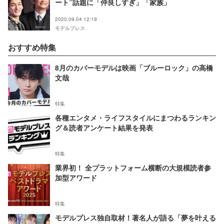
ート”話題に「仲良しすぎ」「家族」
2020.09.04 12:19
モデルプレス
おすすめ特集
8月のカバーモデルは映画「ブルーロック」の高橋
文哉
特集
各種エンタメ・ライフスタイルにまつわるランキン
グ＆読者アンケート結果を発表
特集
業界初！ 全プラットフォーム横断の大規模読者参
加型アワード
特集
モデルプレス独自取材！著名人が語る「夢を叶える