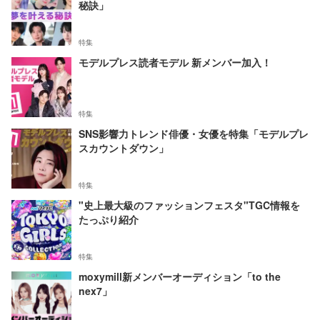
秘訣」
特集
モデルプレス読者モデル 新メンバー加入！
特集
SNS影響力トレンド俳優・女優を特集「モデルプレ
スカウントダウン」
特集
"史上最大級のファッションフェスタ"TGC情報を
たっぷり紹介
特集
moxymill新メンバーオーディション「to the
nex7」