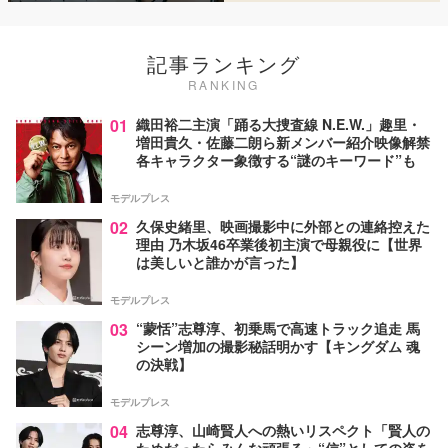
記事ランキング
RANKING
01
織田裕二主演「踊る大捜査線 N.E.W.」趣里・
増田貴久・佐藤二朗ら新メンバー紹介映像解禁
各キャラクター象徴する“謎のキーワード”も
モデルプレス
02
久保史緒里、映画撮影中に外部との連絡控えた
理由 乃木坂46卒業後初主演で母親役に【世界
は美しいと誰かが言った】
モデルプレス
03
“蒙恬”志尊淳、初乗馬で高速トラック追走 馬
シーン増加の撮影秘話明かす【キングダム 魂
の決戦】
モデルプレス
04
志尊淳、山崎賢人への熱いリスペクト「賢人の
ためだったらみんな頑張る」“信”としての姿を