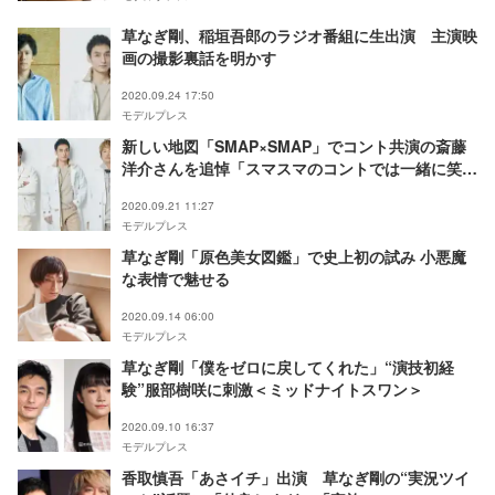
草なぎ剛、稲垣吾郎のラジオ番組に生出演 主演映
画の撮影裏話を明かす
2020.09.24 17:50
モデルプレス
新しい地図「SMAP×SMAP」でコント共演の斎藤
洋介さんを追悼「スマスマのコントでは一緒に笑
い、沢山助けて頂きました」
2020.09.21 11:27
モデルプレス
草なぎ剛「原色美女図鑑」で史上初の試み 小悪魔
な表情で魅せる
2020.09.14 06:00
モデルプレス
草なぎ剛「僕をゼロに戻してくれた」“演技初経
験”服部樹咲に刺激＜ミッドナイトスワン＞
2020.09.10 16:37
モデルプレス
香取慎吾「あさイチ」出演 草なぎ剛の“実況ツイ