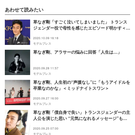
あわせて読みたい
草なぎ剛「すごく泣いてしまいました」 トランス
ジェンダー役で母性を感じたエピソード明かす＜ミ
ッドナイトスワン＞
2020.10.09 16:18
モデルプレス
草なぎ剛、アラサーの悩みに回答「人生は…」
2020.09.28 11:57
モデルプレス
草なぎ剛、人生初の“声援なし”に「もうアイドルを
卒業なのかな」＜ミッドナイトスワン＞
2020.09.27 16:00
モデルプレス
草なぎ剛「僕自身で良い」トランスジェンダーの主
人公を演じた思い “元気になれるメッセージ”も＜
「ミッドナイトスワン」インタビュー＞
2020.09.25 07:00
モデルプレス