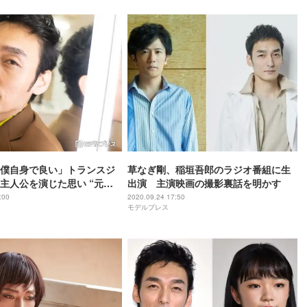
僕自身で良い」トランスジ
草なぎ剛、稲垣吾郎のラジオ番組に生
主人公を演じた思い “元気
出演 主演映画の撮影裏話を明かす
ッセージ”も＜「ミッドナイ
:00
2020.09.24 17:50
モデルプレス
インタビュー＞