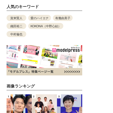
人気のキーワード
賀来賢人
愛のハイエナ
有働由美子
織田裕二
KOKONA（中野心結）
中村倫也
画像ランキング
1
2
3