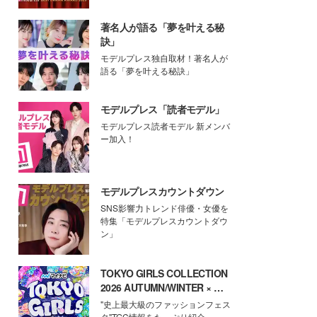
著名人が語る「夢を叶える秘
訣」
モデルプレス独自取材！著名人が
語る「夢を叶える秘訣」
モデルプレス「読者モデル」
モデルプレス読者モデル 新メンバ
ー加入！
モデルプレスカウントダウン
SNS影響力トレンド俳優・女優を
特集「モデルプレスカウントダウ
ン」
TOKYO GIRLS COLLECTION
2026 AUTUMN/WINTER × モ
デルプレス
"史上最大級のファッションフェス
タ"TGC情報をたっぷり紹介