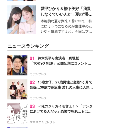
公開。モデルプレスでは、“大のミ
愛甲ひかり＆橋下美好「我慢
ニオン好き”という共通点を持つモ
デルの宮城舞と島村雄大の特別対
しなくていいんだ」夏の“暑さ
談をお届け！それぞれの視点か
対策”の新しい選択肢とは？
本格的な夏が到来！暑い中で、特
ら、今作ならではの魅力や予想外
にゆううつになるのが生理中のム
の感動をもたらす奥深いストーリ
レや不快感ですよね。今回はプラ
ーについて熱く語り合ってもらっ
イベートでも仲良しで旅行好きな
た。
モデル・愛甲ひかりさんと橋下美
ニュースランキング
好さんを迎えて本音で女子会トー
ク。猛暑のお出かけを快適に過ご
すヒントや、2人が感動した夏の
01
鈴木亮平ら出演者、劇場版
生理の新常識にも迫りました。
「TOKYO MER」公開延期にコメント
「現実のヒーローたちにチームMERから
最大の敬意とエールを」
モデルプレス
02
15歳女子、27歳男性と交際1ヶ月で
妊娠…36歳で孫誕生 波乱の人生に人気タ
レント思わずツッコミ「だいぶ危ねえ
よ！」
モデルプレス
03
＜俺のジャガイモ食え！＞「アンタ
にあげてるんだッ」恐怖で鳥肌…もはや
ストーカー？【第3話まんが】
ママスタ☆セレクト