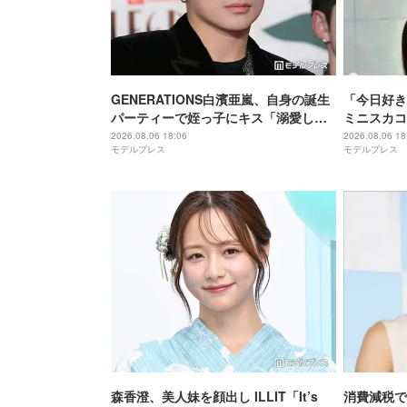
GENERATIONS白濱亜嵐、自身の誕生
「今日好き
パーティーで姪っ子にキス「溺愛して
ミニスカコ
るのが伝わる」「いいお父さんになり
ットにも絶
2026.08.06 18:06
2026.08.06 18
モデルプレス
モデルプレス
そう」と反響相次ぐ
爆発」「ス
森香澄、美人妹を顔出し ILLIT「It’s
消費減税で