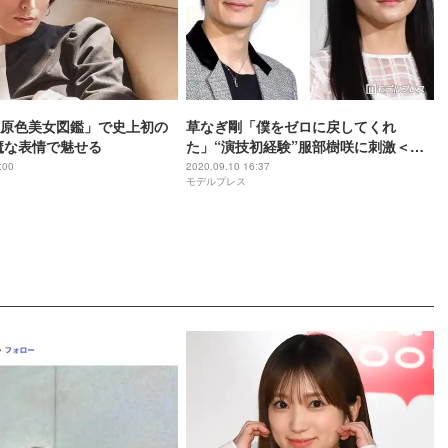
原色美女図鑑」で史上初の
草なぎ剛「僕をゼロに戻してくれ
魔な表情で魅せる
た」“演技初経験”服部樹咲に刺激＜ミ
ッドナイトスワン＞
:00
2020.09.10 16:37
モデルプレス