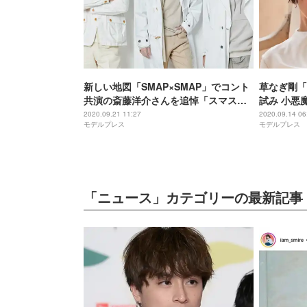
新しい地図「SMAP×SMAP」でコント
草なぎ剛「
共演の斎藤洋介さんを追悼「スマスマ
試み 小悪
のコントでは一緒に笑い、沢山助けて
2020.09.21 11:27
2020.09.14 06
モデルプレス
モデルプレス
頂きました」
「ニュース」カテゴリーの最新記事