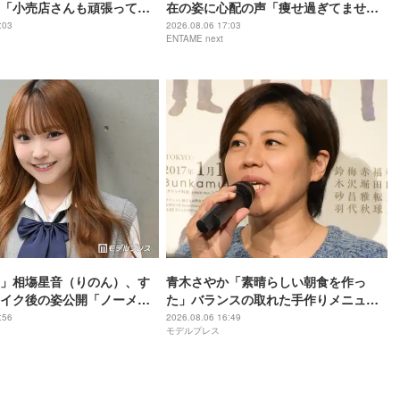
「小売店さんも頑張ってく
在の姿に心配の声「痩せ過ぎてません
ている」
か？」
:03
2026.08.06 17:03
ENTAME next
」相塲星音（りのん）、す
青木さやか「素晴らしい朝食を作っ
イク後の姿公開「ノーメイ
た」バランスの取れた手作りメニュー
ュ爆発」「透明感半端な
公開「理想的で真似したい」「彩り豊
:56
2026.08.06 16:49
モデルプレス
の声
かで美味しそう」の声