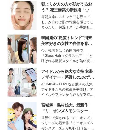
朝より夕方の方が肌がうるお
う？ 花王構築の新技術「ウォ
ーターキャプチャリングスキ
毎朝入念にスキンケアを行って
ン（捕水肌）」がスキンケア
も、夕方には肌の乾燥を感じてし
の常識を変える予感
まったり、保湿ミストが手放せな
いという読者も多いのでは？そん
韓国発の“艶髪トレンド”到来
な美容の常識を大きく変える可能
性を秘めた、革新的な「Water
美容好きの女性の自信を育む
Capturing Skin（ウォーターキャ
「ヘアケア事情」って？
今、韓国をはじめ国内外で
プチャリングスキン：捕水肌）」
「Glass Hair（グラスヘア）」と
技術を、花王が構築した。
呼ばれる艶髪スタイルが熱い視線
を集めています。メイクやファッ
アイドルから絶大な支持 衣装
ションの完成度を高めるベースと
して、“髪そのものの美しさ”に改
デザイナー・茅野しのぶの“可
めて注目する人が増えている様
愛い”を作る美学＜「シチズン
AKB48や＝LOVEなど数々の人気
子。今回は、そんな憧れの艶やか
クロスシー」インタビュー＞
アイドルたちの衣装を手掛け、ア
な髪を日常で叶える、美容好きの
イドルやファンから絶大な支持を
女性たちのヘアケア事情を紹介し
得る、株式会社オサレカンパニー
ます。
宮城舞・島村雄大、最新作
取締役兼クリエイティブディレク
ター・茅野しのぶ。一人ひとりの
『ミニオンズ＆モンスター
個性に寄り添い、魅力を引き出す
ズ』の魅力熱弁 ハチャメチャ
世界中で愛される「ミニオンズ」
衣装作りは、多くの女性たちに勇
だけじゃない“友情と絆”に感
シリーズの最新作『ミニオンズ＆
気と自信を与え続けている。
動
モンスターズ』が8月7日（金）に