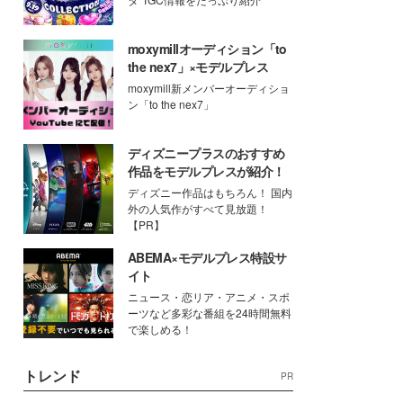
moxymillオーディション「to
the nex7」×モデルプレス
moxymill新メンバーオーディショ
ン「to the nex7」
ディズニープラスのおすすめ
作品をモデルプレスが紹介！
ディズニー作品はもちろん！ 国内
外の人気作がすべて見放題！
【PR】
ABEMA×モデルプレス特設サ
イト
ニュース・恋リア・アニメ・スポ
ーツなど多彩な番組を24時間無料
で楽しめる！
トレンド
PR