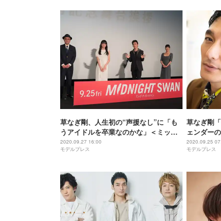
草なぎ剛、人生初の“声援なし”に「も
草なぎ剛「
うアイドルを卒業なのかな」＜ミッド
ェンダーの
ナイトスワン＞
になれるメ
2020.09.27 16:00
2020.09.25 07
モデルプレス
モデルプレス
トスワン」