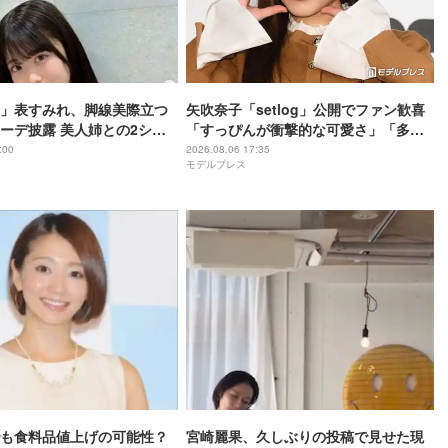
」表すみれ、脚線美際立つ
矢吹奈子「setlog」公開でファン歓喜
ーデ披露 美人姉との2ショ
「すっぴんが衝撃的な可愛さ」「多忙
賛の声「姉妹揃ってビジュ
すぎてびっくり」
:00
2026.08.06 17:35
モデルプレス
タイル抜群」
も食料品値上げの可能性？
宮崎麗果、久しぶりの投稿で見せた現