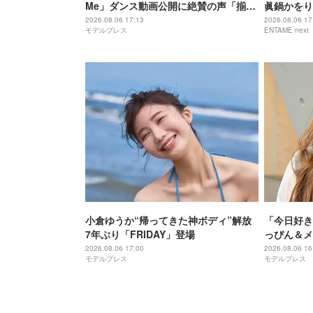
Me」ダンス動画公開に絶賛の声「揃っ
眞鍋かをり
てスタイル抜群」「本物のアイドルみ
れると信じ
2026.08.06 17:13
2026.08.06 17
モデルプレス
ENTAME next
たい」
小倉ゆうか“帰ってきた神ボディ”解放
「今日好き
7年ぶり「FRIDAY」登場
っぴん＆メ
クでもビジ
2026.08.06 17:00
2026.08.06 16
モデルプレス
モデルプレス
い」と絶賛