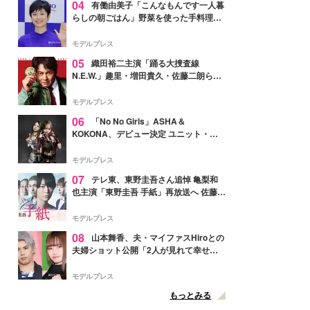
04
有働由美子「こんなもんです一人暮
らしの朝ごはん」野菜を使った手料理公
開「作ってみたい」「ヘルシーで美味し
そう」と反響
モデルプレス
05
織田裕二主演「踊る大捜査線
N.E.W.」趣里・増田貴久・佐藤二朗ら新
メンバー紹介映像解禁 各キャラクター象
徴する“謎のキーワード”も
モデルプレス
06
「No No Girls」ASHA＆
KOKONA、デビュー決定 ユニット・
TAKARAとしてセルフプロデュース楽曲
リリースへ
モデルプレス
07
テレ東、東野圭吾さん追悼 亀梨和
也主演「東野圭吾 手紙」再放送へ 佐藤隆
太・本田翼・中村倫也ら出演
モデルプレス
08
山本舞香、夫・マイファスHiroとの
夫婦ショット公開「2人が見れて幸せ」
「仲の良さが伝わってくる」と反響
モデルプレス
もっとみる