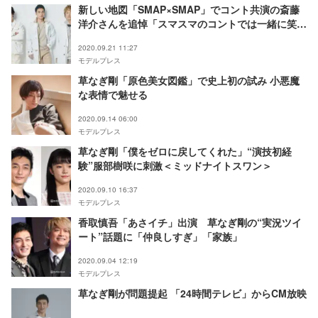
新しい地図「SMAP×SMAP」でコント共演の斎藤
洋介さんを追悼「スマスマのコントでは一緒に笑
い、沢山助けて頂きました」
2020.09.21 11:27
モデルプレス
草なぎ剛「原色美女図鑑」で史上初の試み 小悪魔
な表情で魅せる
2020.09.14 06:00
モデルプレス
草なぎ剛「僕をゼロに戻してくれた」“演技初経
験”服部樹咲に刺激＜ミッドナイトスワン＞
2020.09.10 16:37
モデルプレス
香取慎吾「あさイチ」出演 草なぎ剛の“実況ツイ
ート”話題に「仲良しすぎ」「家族」
2020.09.04 12:19
モデルプレス
草なぎ剛が問題提起 「24時間テレビ」からCM放映