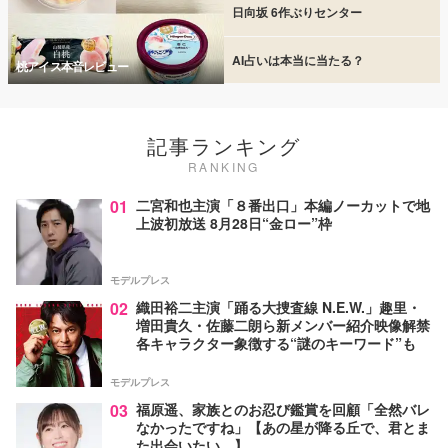
日向坂 6作ぶりセンター
AI占いは本当に当たる？
桃アイス本音レビュー
記事ランキング
RANKING
01
二宮和也主演「８番出口」本編ノーカットで地
上波初放送 8月28日“金ロー”枠
モデルプレス
02
織田裕二主演「踊る大捜査線 N.E.W.」趣里・
増田貴久・佐藤二朗ら新メンバー紹介映像解禁
各キャラクター象徴する“謎のキーワード”も
モデルプレス
03
福原遥、家族とのお忍び鑑賞を回顧「全然バレ
なかったですね」【あの星が降る丘で、君とま
た出会いたい。】