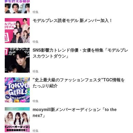
特集
モデルプレス読者モデル 新メンバー加入！
特集
SNS影響力トレンド俳優・女優を特集「モデルプレ
スカウントダウン」
特集
"史上最大級のファッションフェスタ"TGC情報を
たっぷり紹介
特集
moxymill新メンバーオーディション「to the
nex7」
特集