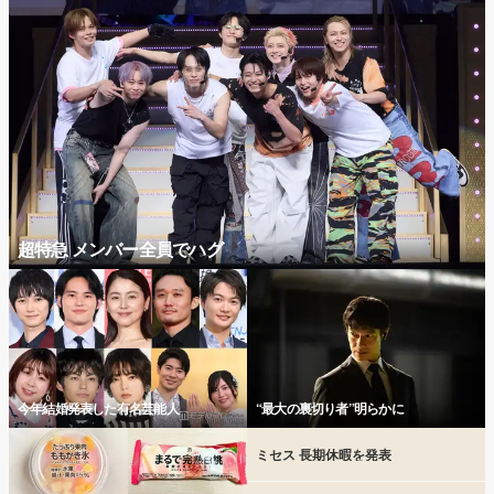
超特急 メンバー全員でハグ
今年結婚発表した有名芸能人
“最大の裏切り者”明らかに
ミセス 長期休暇を発表