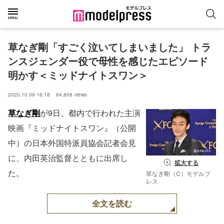
草なぎ剛「すごく泣いてしまいました」 トラ
ンスジェンダー役で母性を感じたエピソード
明かす＜ミッドナイトスワン＞
2020.10.09 16:18
64,808
views
草なぎ剛
が9日、都内で行われた主演
映画『ミッドナイトスワン』（公開
中）の日本外国特派員協会記者会見
に、内田英治監督とともに出席し
拡大する
た。
草なぎ剛（C）モデルプ
レス
全文を読む