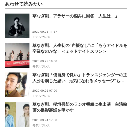
あわせて読みたい
草なぎ剛、アラサーの悩みに回答「人生は…」
2020.09.28 11:57
モデルプレス
草なぎ剛、人生初の“声援なし”に「もうアイドルを
卒業なのかな」＜ミッドナイトスワン＞
2020.09.27 16:00
モデルプレス
草なぎ剛「僕自身で良い」トランスジェンダーの主
人公を演じた思い “元気になれるメッセージ”も＜
「ミッドナイトスワン」インタビュー＞
2020.09.25 07:00
モデルプレス
草なぎ剛、稲垣吾郎のラジオ番組に生出演 主演映
画の撮影裏話を明かす
2020.09.24 17:50
モデルプレス