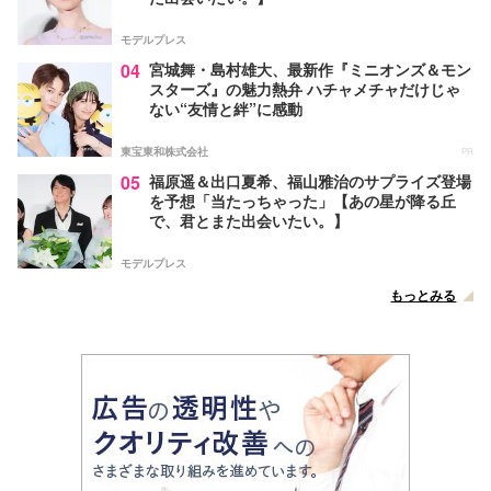
モデルプレス
04
宮城舞・島村雄大、最新作『ミニオンズ＆モン
スターズ』の魅力熱弁 ハチャメチャだけじゃ
ない“友情と絆”に感動
東宝東和株式会社
PR
05
福原遥＆出口夏希、福山雅治のサプライズ登場
を予想「当たっちゃった」【あの星が降る丘
で、君とまた出会いたい。】
モデルプレス
もっとみる