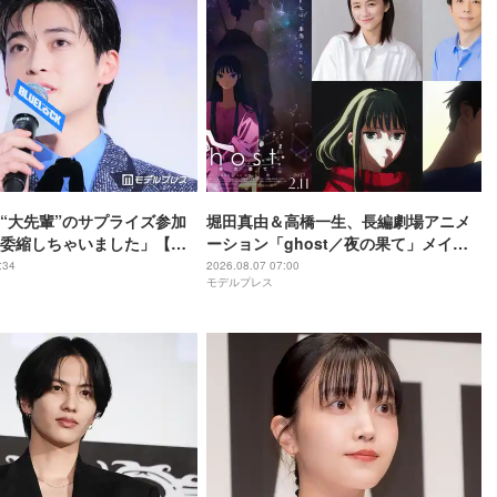
“大先輩”のサプライズ参加
堀田真由＆高橋一生、長編劇場アニメ
委縮しちゃいました」【ブ
ーション「ghost／夜の果て」メイン
】
キャスト声優に決定「子どもの頃に抱
:34
2026.08.07 07:00
モデルプレス
いていた言葉にはできない沢山の感情
を思い出しました」