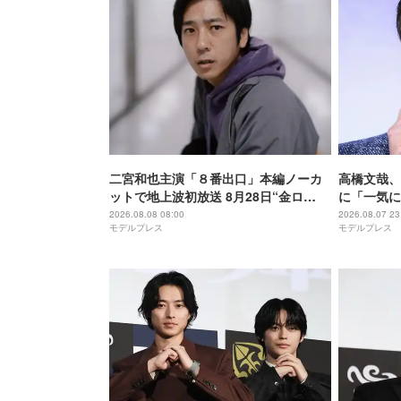
二宮和也主演「８番出口」本編ノーカ
高橋文哉、
ットで地上波初放送 8月28日“金ロ
に「一気に
ー”枠
ルーロック
2026.08.08 08:00
2026.08.07 23
モデルプレス
モデルプレス