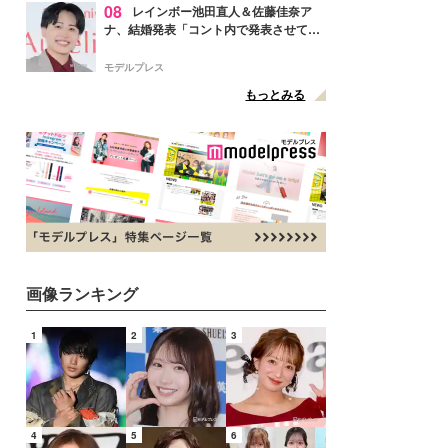
08
レインボー池田直人＆佐藤佳奈ア
ナ、結婚発表「コント内で発表させてい
ただきました」読売テレビ退社は生活拠
点変更のため
モデルプレス
もっとみる
画像ランキング
1
2
3
4
5
6