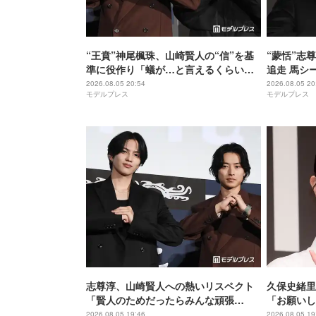
“王賁”神尾楓珠、山崎賢人の“信”を基
“蒙恬”志
準に役作り「蟻が…と言えるくらいの
追走 馬シ
説得力がないと」【キングダム 魂の決
【キングダ
2026.08.05 20:54
2026.08.05 20
モデルプレス
モデルプレス
戦】
志尊淳、山崎賢人への熱いリスペクト
久保史緒里
「賢人のためだったらみんな頑張
「お願いし
る」“信”としての姿を絶賛【キングダ
間」【世界
2026.08.05 19:46
2026.08.05 19