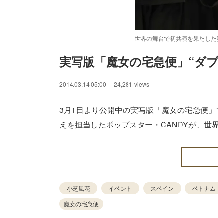
世界の舞台で初共演を果たした
実写版「魔女の宅急便」“ダ
/
Unmute
2014.03.14 05:00
24,281
views
3月1日より公開中の実写版「魔女の宅急便
えを担当したポップスター・CANDYが、世
小芝風花
イベント
スペイン
ベトナム
魔女の宅急便