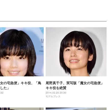
女の宅急便」キキ役、「鳥
尾野真千子、実写版「魔女の宅急便」
した」
キキ役を絶賛
:32
2014.02.20 20:30
モデルプレス