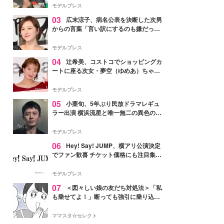
「かっこいい」と反響
モデルプレス
03
広末涼子、病名公表を決断した次男
からの言葉「言い訳にするのも嫌だっ
た」「言うべきか迷った」
モデルプレス
04
辻希美、コストコでショッピングカ
ートに座る次女・夢空（ゆめあ）ちゃん
の姿公開「乗りこなしてる感じが可愛す
ぎ」「成長を感じる」の声
モデルプレス
05
小栗旬、5年ぶり民放ドラマレギュ
ラー出演 横浜流星と唯一無二の異色のバ
ディで初共演【LOST10】
モデルプレス
06
Hey! Say! JUMP、横アリ公演決定
でファン歓喜 チケット価格にも注目集ま
る「激アツ」「平成に戻ったみたい」
モデルプレス
07
＜図々しい娘の友だち対処法＞「私
も乗せてよ！」断っても強引に乗り込ん
でくる友だち【第1話まんが】
ママスタ☆セレクト