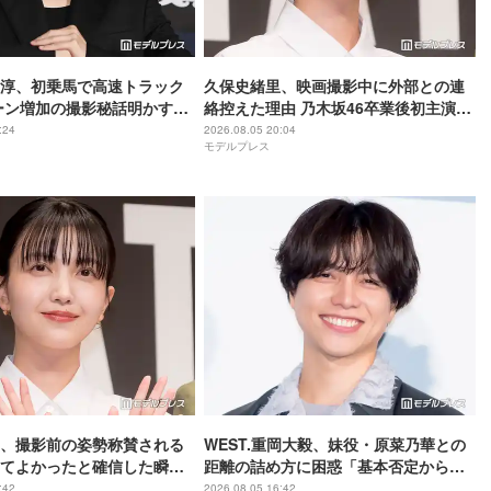
尊淳、初乗馬で高速トラック
久保史緒里、映画撮影中に外部との連
ーン増加の撮影秘話明かす
絡控えた理由 乃木坂46卒業後初主演で
ム 魂の決戦】
母親役に【世界は美しいと誰かが言っ
:24
2026.08.05 20:04
モデルプレス
た】
、撮影前の姿勢称賛される
WEST.重岡大毅、妹役・原菜乃華との
てよかったと確信した瞬
距離の詰め方に困惑「基本否定から入
は美しいと誰かが言った】
る会話をしてしまった」【5秒で完全犯
:42
2026.08.05 16:42