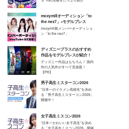
moxymillオーディション「to
the nex7」×モデルプレス
moxymill新メンバーオーディショ
ン「to the nex7」
ディズニープラスのおすすめ
作品をモデルプレスが紹介！
ディズニー作品はもちろん！ 国内
外の人気作がすべて見放題！
【PR】
男子高生ミスターコン2026
“日本一のイケメン高校生”を決め
る「男子高生ミスターコン2026」
開催中！
女子高生ミスコン2026
“日本一かわいい女子高生”を決め
る「女子高生ミスコン2026」開催