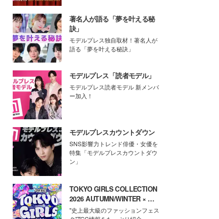
著名人が語る「夢を叶える秘
訣」
モデルプレス独自取材！著名人が
語る「夢を叶える秘訣」
モデルプレス「読者モデル」
モデルプレス読者モデル 新メンバ
ー加入！
モデルプレスカウントダウン
SNS影響力トレンド俳優・女優を
特集「モデルプレスカウントダウ
ン」
TOKYO GIRLS COLLECTION
2026 AUTUMN/WINTER × モ
デルプレス
"史上最大級のファッションフェス
タ"TGC情報をたっぷり紹介