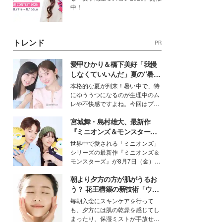
中！
トレンド
PR
愛甲ひかり＆橋下美好「我慢
しなくていいんだ」夏の“暑さ
対策”の新しい選択肢とは？
本格的な夏が到来！暑い中で、特
にゆううつになるのが生理中のム
レや不快感ですよね。今回はプラ
イベートでも仲良しで旅行好きな
宮城舞・島村雄大、最新作
モデル・愛甲ひかりさんと橋下美
好さんを迎えて本音で女子会トー
『ミニオンズ＆モンスター
ク。猛暑のお出かけを快適に過ご
ズ』の魅力熱弁 ハチャメチャ
世界中で愛される「ミニオンズ」
すヒントや、2人が感動した夏の
だけじゃない“友情と絆”に感
シリーズの最新作『ミニオンズ＆
生理の新常識にも迫りました。
動
モンスターズ』が8月7日（金）に
公開。モデルプレスでは、“大のミ
朝より夕方の方が肌がうるお
ニオン好き”という共通点を持つモ
デルの宮城舞と島村雄大の特別対
う？ 花王構築の新技術「ウォ
談をお届け！それぞれの視点か
ーターキャプチャリングスキ
毎朝入念にスキンケアを行って
ら、今作ならではの魅力や予想外
ン（捕水肌）」がスキンケア
も、夕方には肌の乾燥を感じてし
の感動をもたらす奥深いストーリ
の常識を変える予感
まったり、保湿ミストが手放せな