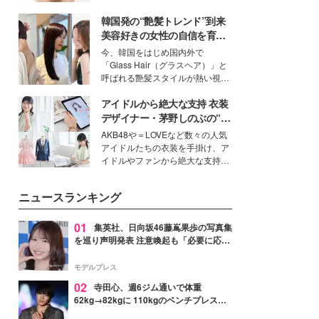
ーについて熱く語り合ってもらっ
いという読者も多いのでは？そん
た。
韓国発の“艶髪トレンド”到来
な美容の常識を大きく変える可能
性を秘めた、革新的な「Water
美容好きの女性の自信を育む
Capturing Skin（ウォーターキャ
「ヘアケア事情」って？
今、韓国をはじめ国内外で
プチャリングスキン：捕水肌）」
「Glass Hair（グラスヘア）」と
技術を、花王が構築した。
呼ばれる艶髪スタイルが熱い視線
を集めています。メイクやファッ
アイドルから絶大な支持 衣装
ションの完成度を高めるベースと
して、“髪そのものの美しさ”に改
デザイナー・茅野しのぶの“可
めて注目する人が増えている様
愛い”を作る美学＜「シチズン
AKB48や＝LOVEなど数々の人気
子。今回は、そんな憧れの艶やか
クロスシー」インタビュー＞
アイドルたちの衣装を手掛け、ア
な髪を日常で叶える、美容好きの
イドルやファンから絶大な支持を
女性たちのヘアケア事情を紹介し
得る、株式会社オサレカンパニー
ます。
取締役兼クリエイティブディレク
ニュースランキング
ター・茅野しのぶ。一人ひとりの
個性に寄り添い、魅力を引き出す
衣装作りは、多くの女性たちに勇
01
集英社、日向坂46藤嶌果歩の写真集
気と自信を与え続けている。
を巡り声明発表 注意喚起も「必要に応じ
て法的措置を含む対応を検討」
モデルプレス
02
寺田心、週6ジム通いで体重
62kg→82kgに 110kgのベンチプレス持
ち上げる姿披露「胸板の厚みすごい」