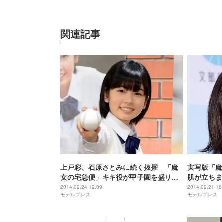
関連記事
上戸彩、石原さとみに続く抜擢 「魔
実写版「魔
女の宅急便」キキ役が甲子園を盛り上
肌が立ちま
げる
2014.02.24 12:09
2014.02.21 18
モデルプレス
モデルプレス