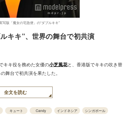
実写版「魔女の宅急便」の“ダブルキキ”
ブルキキ”、世界の舞台で初共演
Loaded
:
48.74%
」でキキ役を務めた女優の
小芝風花
と、香港版でキキの吹き替
界の舞台で初共演を果たした。
全文を読む
キュート
Candy
インドネシア
シンガポール