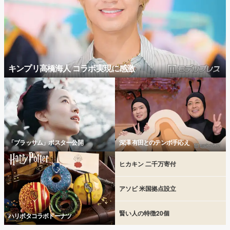
キンプリ高橋海人 コラボ実現に感激
「ブラッサム」ポスター公開
深澤 有田とのテンポ手応え
ヒカキン 二千万寄付
アソビ 米国拠点設立
賢い人の特徴20個
ハリポタコラボドーナツ