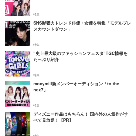
特集
SNS影響力トレンド俳優・女優を特集「モデルプレ
スカウントダウン」
特集
"史上最大級のファッションフェスタ"TGC情報を
たっぷり紹介
特集
moxymill新メンバーオーディション「to the
nex7」
特集
ディズニー作品はもちろん！ 国内外の人気作がす
べて見放題！【PR】
特集