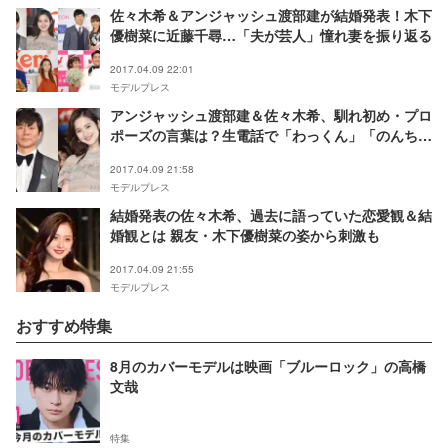
佐々木希＆アンジャッシュ渡部建が結婚発表！木下
優樹菜に近藤千尋…「夫が芸人」憧れ妻を振り返る
2017.04.09 22:01
モデルプレス
アンジャッシュ渡部建＆佐々木希、馴れ初め・プロ
ポーズの言葉は？生電話で「わっくん」「のんちゃ
ん」呼び
2017.04.09 21:58
モデルプレス
結婚発表の佐々木希、過去に語っていた恋愛観＆結
婚観とは 親友・木下優樹菜の姿から刺激も
2017.04.09 21:55
モデルプレス
おすすめ特集
8月のカバーモデルは映画「ブルーロック」の高橋
文哉
特集