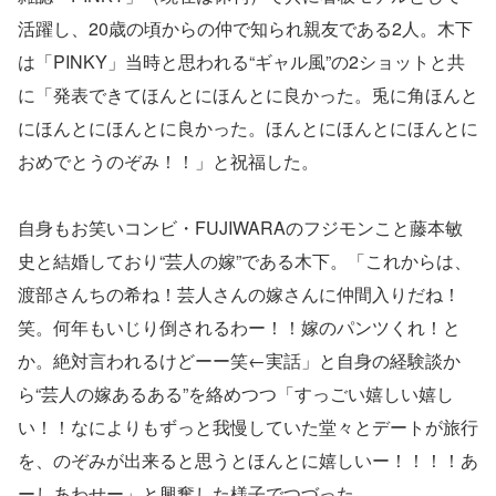
活躍し、20歳の頃からの仲で知られ親友である2人。木下
は「PINKY」当時と思われる“ギャル風”の2ショットと共
に「発表できてほんとにほんとに良かった。兎に角ほんと
にほんとにほんとに良かった。ほんとにほんとにほんとに
おめでとうのぞみ！！」と祝福した。
自身もお笑いコンビ・FUJIWARAのフジモンこと藤本敏
史と結婚しており“芸人の嫁”である木下。「これからは、
渡部さんちの希ね！芸人さんの嫁さんに仲間入りだね！
笑。何年もいじり倒されるわー！！嫁のパンツくれ！と
か。絶対言われるけどーー笑←実話」と自身の経験談か
ら“芸人の嫁あるある”を絡めつつ「すっごい嬉しい嬉し
い！！なによりもずっと我慢していた堂々とデートが旅行
を、のぞみが出来ると思うとほんとに嬉しいー！！！！あ
ーしあわせー」と興奮した様子でつづった。