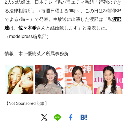
2人の結婚は、日本テレビ系バラエティ番組「行列のでき
る法律相談所」（毎週日曜よる9時～、この日は3時間SP
でよる7時～）で発表。生放送に出演した渡部は「私
渡部
建
は、
佐々木希
さんと結婚致します」と発表した。
（modelpress編集部）
情報：木下優樹菜／所属事務所
【Not Sponsored 記事】