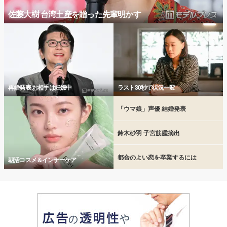
佐藤大樹 台湾土産を贈った先輩明かす
再婚発表 お相手は妊娠中
ラスト30秒で状況一変
「ウマ娘」声優 結婚発表
鈴木砂羽 子宮筋腫摘出
都合のよい恋を卒業するには
朝活コスメ＆インナーケア