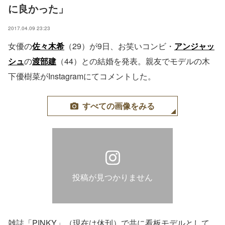
に良かった」
2017.04.09 23:23
女優の
佐々木希
（29）が9日、お笑いコンビ・
アンジャッ
シュ
の
渡部建
（44）との結婚を発表。親友でモデルの木
下優樹菜がInstagramにてコメントした。
すべての画像をみる
投稿が見つかりません
雑誌「PINKY」（現在は休刊）で共に看板モデルとして