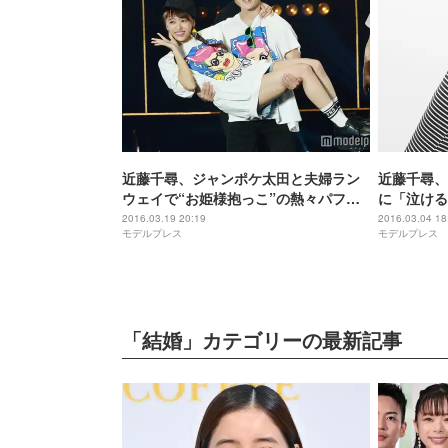
近藤千尋、ジャンポケ太田と夫婦ラン
近藤千尋、
ウェイで“お姫様抱っこ”の熱々パフォ
に「泣ける
ーマンス＜TGC2016 S／S＞
2016.03.19 20:19
2016.03.04 18
モデルプレス
モデルプレス
「結婚」カテゴリーの最新記事