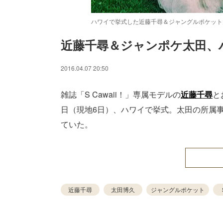
ハワイで挙式した近藤千尋＆ジャングルポケット
近藤千尋＆ジャンポケ太田、
/
Unmute
2016.04.07 20:50
雑誌「S Cawaii！」専属モデルの
近藤千尋
と
日（現地6日）、ハワイで挙式。太田の所属事
ていた。
近藤千尋
太田博久
ジャングルポケット