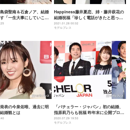
島袋聖南＆石倉ノア、結婚
Happiness藤井夏恋、姉・藤井萩花の
す「一生大事にしていこ
結婚祝福「珍しく電話がきたと思った
ら…」
:25
2021.01.28 00:02
モデルプレス
発表の今泉佑唯、過去に明
「バチェラー・ジャパン」初の結婚、
結婚観とは
指原莉乃らも祝福 昨年末に公開プロポ
ーズ
:40
2020.07.29 19:53
モデルプレス