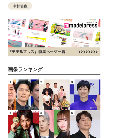
中村倫也
画像ランキング
1
2
3
4
5
6