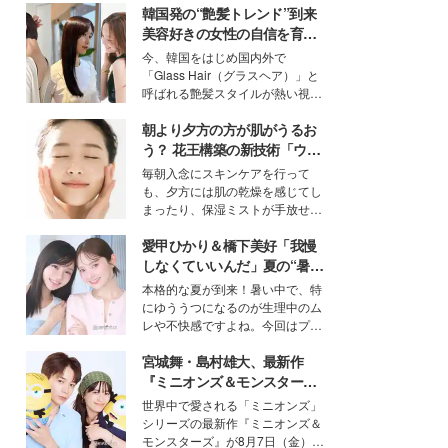
韓国発の“艶髪トレンド”到来
美容好きの女性の自信を育む
「ヘアケア事情」って？
今、韓国をはじめ国内外で
「Glass Hair（グラスヘア）」と
呼ばれる艶髪スタイルが熱い視線
を集めています。メイクやファッ
朝より夕方の方が肌がうるお
ションの完成度を高めるベースと
して、“髪そのものの美しさ”に改
う？ 花王構築の新技術「ウォ
めて注目する人が増えている様
ーターキャプチャリングスキ
毎朝入念にスキンケアを行って
子。今回は、そんな憧れの艶やか
ン（捕水肌）」がスキンケア
も、夕方には肌の乾燥を感じてし
な髪を日常で叶える、美容好きの
の常識を変える予感
まったり、保湿ミストが手放せな
女性たちのヘアケア事情を紹介し
いという読者も多いのでは？そん
ます。
愛甲ひかり＆橋下美好「我慢
な美容の常識を大きく変える可能
性を秘めた、革新的な「Water
しなくていいんだ」夏の“暑さ
Capturing Skin（ウォーターキャ
対策”の新しい選択肢とは？
本格的な夏が到来！暑い中で、特
プチャリングスキン：捕水肌）」
にゆううつになるのが生理中のム
技術を、花王が構築した。
レや不快感ですよね。今回はプラ
イベートでも仲良しで旅行好きな
宮城舞・島村雄大、最新作
モデル・愛甲ひかりさんと橋下美
好さんを迎えて本音で女子会トー
『ミニオンズ＆モンスター
ク。猛暑のお出かけを快適に過ご
ズ』の魅力熱弁 ハチャメチャ
世界中で愛される「ミニオンズ」
すヒントや、2人が感動した夏の
だけじゃない“友情と絆”に感
シリーズの最新作『ミニオンズ＆
生理の新常識にも迫りました。
動
モンスターズ』が8月7日（金）に