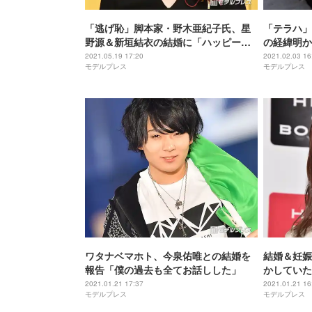
「逃げ恥」脚本家・野木亜紀子氏、星
「テラハ」
野源＆新垣結衣の結婚に「ハッピー最
の経緯明か
高！！」
う」
2021.05.19 17:20
2021.02.03 16
モデルプレス
モデルプレス
ワタナベマホト、今泉佑唯との結婚を
結婚＆妊娠
報告「僕の過去も全てお話しした」
かしていた
2021.01.21 17:37
2021.01.21 16
モデルプレス
モデルプレス