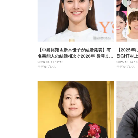
【中島裕翔＆新木優子が結婚発表】有
【2025年
名芸能人の結婚相次ぐ2026年 長澤まさ
EIGHT村
み・神尾楓珠＆平手友梨奈・浅野啓介
RYOKI
2026.04.11 12:13
2025.10.14 16
モデルプレス
モデルプレス
＆満島ひかりほか
ザーら＜随