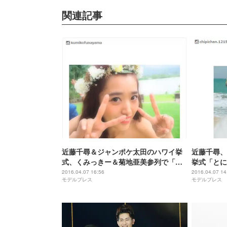
関連記事
近藤千尋＆ジャンポケ太田のハワイ挙
近藤千尋、
式、くみっきー＆菊地亜美参列で「終
挙式「とに
始号泣」
2016.04.07 16:56
2016.04.07 14
モデルプレス
モデルプレス