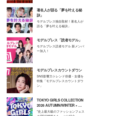
著名人が語る「夢を叶える秘
訣」
モデルプレス独自取材！著名人が
語る「夢を叶える秘訣」
モデルプレス「読者モデル」
モデルプレス読者モデル 新メンバ
ー加入！
モデルプレスカウントダウン
SNS影響力トレンド俳優・女優を
特集「モデルプレスカウントダウ
ン」
TOKYO GIRLS COLLECTION
2026 AUTUMN/WINTER × モ
デルプレス
"史上最大級のファッションフェス
タ"TGC情報をたっぷり紹介