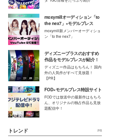
moxymillオーディション「to
the nex7」×モデルプレス
moxymill新メンバーオーディショ
ン「to the nex7」
ディズニープラスのおすすめ
作品をモデルプレスが紹介！
ディズニー作品はもちろん！ 国内
外の人気作がすべて見放題！
【PR】
FOD×モデルプレス特設サイト
FODでは放送中の最新作はもちろ
ん、オリジナルの独占作品も見放
題配信中！
トレンド
PR