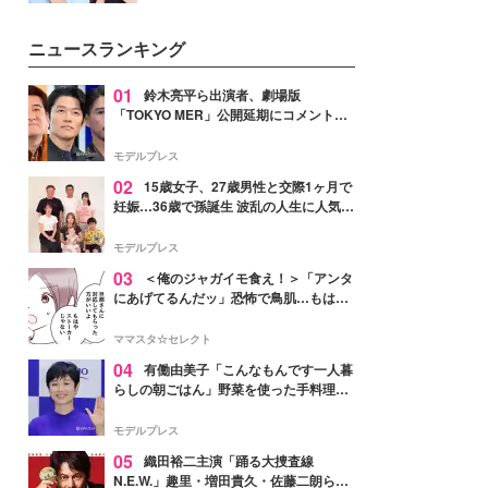
公開。モデルプレスでは、“大のミ
ニオン好き”という共通点を持つモ
ニュースランキング
デルの宮城舞と島村雄大の特別対
談をお届け！それぞれの視点か
ら、今作ならではの魅力や予想外
01
鈴木亮平ら出演者、劇場版
の感動をもたらす奥深いストーリ
「TOKYO MER」公開延期にコメント
ーについて熱く語り合ってもらっ
「現実のヒーローたちにチームMERから
た。
最大の敬意とエールを」
モデルプレス
02
15歳女子、27歳男性と交際1ヶ月で
妊娠…36歳で孫誕生 波乱の人生に人気タ
レント思わずツッコミ「だいぶ危ねえ
よ！」
モデルプレス
03
＜俺のジャガイモ食え！＞「アンタ
にあげてるんだッ」恐怖で鳥肌…もはや
ストーカー？【第3話まんが】
ママスタ☆セレクト
04
有働由美子「こんなもんです一人暮
らしの朝ごはん」野菜を使った手料理公
開「作ってみたい」「ヘルシーで美味し
そう」と反響
モデルプレス
05
織田裕二主演「踊る大捜査線
N.E.W.」趣里・増田貴久・佐藤二朗ら新