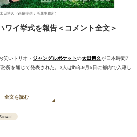
太田博久（画像提供：所属事務所）
ハワイ挙式を報告＜コメント全文＞
Loaded
:
83.55%
お笑いトリオ・
ジャングルポケット
の
太田博久
が日本時間7
務所を通じて発表された。2人は昨年9月5日に都内で入籍し
全文を読む
Scawaii