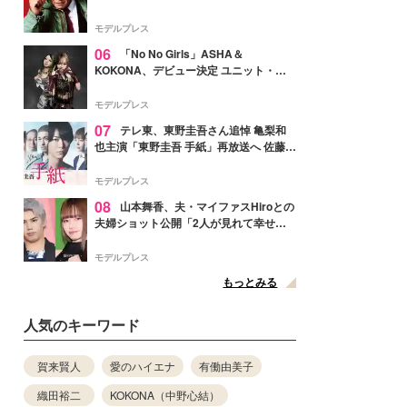
メンバー紹介映像解禁 各キャラクター象
徴する“謎のキーワード”も
モデルプレス
06
「No No Girls」ASHA＆
KOKONA、デビュー決定 ユニット・
TAKARAとしてセルフプロデュース楽曲
リリースへ
モデルプレス
07
テレ東、東野圭吾さん追悼 亀梨和
也主演「東野圭吾 手紙」再放送へ 佐藤隆
太・本田翼・中村倫也ら出演
モデルプレス
08
山本舞香、夫・マイファスHiroとの
夫婦ショット公開「2人が見れて幸せ」
「仲の良さが伝わってくる」と反響
モデルプレス
もっとみる
人気のキーワード
賀来賢人
愛のハイエナ
有働由美子
織田裕二
KOKONA（中野心結）