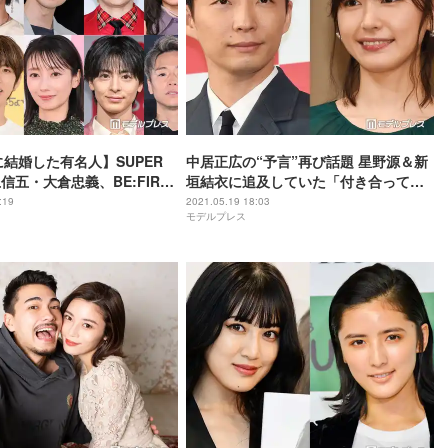
に結婚した有名人】SUPER
中居正広の“予言”再び話題 星野源＆新
上信五・大倉忠義、BE:FIRST
垣結衣に追及していた「付き合ってな
＆趣里、二階堂ふみ＆カズレー
いよね！？」
:19
2021.05.19 18:03
モデルプレス
時更新＞