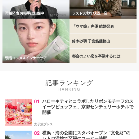
再婚発表 お相手は妊娠中
ラスト30秒で状況一変
「ウマ娘」声優 結婚発表
鈴木砂羽 子宮筋腫摘出
都合のよい恋を卒業するには
朝活コスメ＆インナーケア
記事ランキング
RANKING
01
ハローキティとコラボしたリボンモチーフのス
イーツビュッフェ、京都センチュリーホテルで
開催
女子旅プレス
02
横浜・海の公園にスタバオープン “文化財”の
レトロ洋館で至福のコーヒー時間