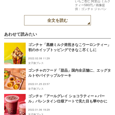
いちご杏仁 阿里山 ミルク
ティー580円／画像提
供：ゴンチャ ジャパン
全文を読む
あわせて読みたい
ゴンチャ「黒糖ミルク焙煎きなこウーロンティー」
初のホイップトッピングできなこ尽くしに
2022.02.08 11:29
女子旅プレス
ゴンチャのフード「甜品」国内全店舗に、エッグタ
ルトやパイナップルケーキ
2022.01.25 23:57
女子旅プレス
ゴンチャ「アールグレイ ショコラティー＋パー
ル」バレンタイン仕様アートで見た目も華やかに
2022.01.06 19:29
女子旅プレス