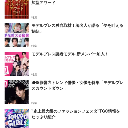
加型アワード
特集
モデルプレス独自取材！著名人が語る「夢を叶える
秘訣」
特集
モデルプレス読者モデル 新メンバー加入！
特集
SNS影響力トレンド俳優・女優を特集「モデルプレ
スカウントダウン」
特集
"史上最大級のファッションフェスタ"TGC情報を
たっぷり紹介