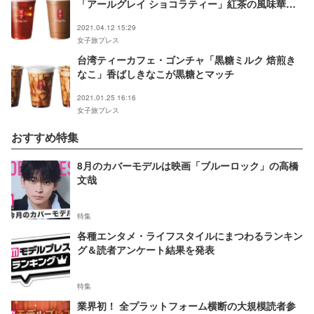
「アールグレイ ショコラティー」紅茶の風味華や
かな2つの味わい
2021.04.12 15:29
女子旅プレス
台湾ティーカフェ・ゴンチャ「黒糖ミルク 焙煎き
なこ」香ばしきなこが黒糖とマッチ
2021.01.25 16:16
女子旅プレス
おすすめ特集
8月のカバーモデルは映画「ブルーロック」の高橋
文哉
特集
各種エンタメ・ライフスタイルにまつわるランキン
グ＆読者アンケート結果を発表
特集
業界初！ 全プラットフォーム横断の大規模読者参