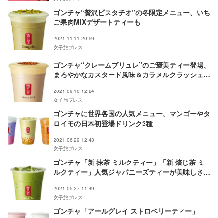
ゴンチャ“贅沢ピスタチオ”の冬限定メニュー、いち
ご果肉MIXデザートティーも
2021.11.11 20:59
女子旅プレス
ゴンチャ“クレームブリュレ”のご褒美ティー登場、
まろやかなカスタード風味＆カラメルクラッシュが
アクセント
2021.09.10 12:24
女子旅プレス
ゴンチャに世界各国の人気メニュー、マンゴーやタ
ロイモの日本初登場ドリンク3種
2021.06.29 12:43
女子旅プレス
ゴンチャ「新 抹茶 ミルクティー」「新 焙じ茶 ミ
ルクティー」人気ジャパニーズティーが美味しさ一
新
2021.05.27 11:49
女子旅プレス
ゴンチャ「アールグレイ ストロベリーティー」