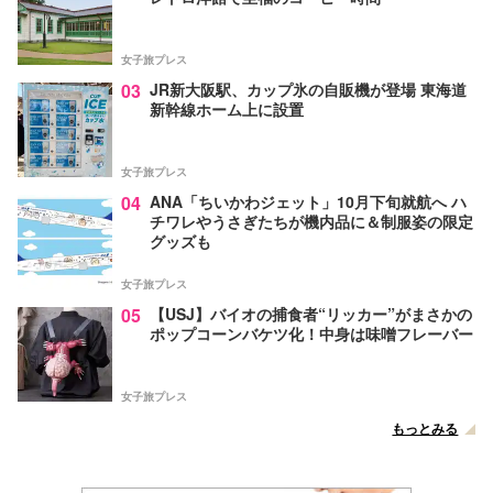
女子旅プレス
03
JR新大阪駅、カップ氷の自販機が登場 東海道
新幹線ホーム上に設置
女子旅プレス
04
ANA「ちいかわジェット」10月下旬就航へ ハ
チワレやうさぎたちが機内品に＆制服姿の限定
グッズも
女子旅プレス
05
【USJ】バイオの捕食者“リッカー”がまさかの
ポップコーンバケツ化！中身は味噌フレーバー
女子旅プレス
もっとみる