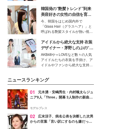
公開。モデルプレスでは、“大のミ
韓国発の“艶髪トレンド”到来
ニオン好き”という共通点を持つモ
デルの宮城舞と島村雄大の特別対
美容好きの女性の自信を育む
談をお届け！それぞれの視点か
「ヘアケア事情」って？
今、韓国をはじめ国内外で
ら、今作ならではの魅力や予想外
「Glass Hair（グラスヘア）」と
の感動をもたらす奥深いストーリ
呼ばれる艶髪スタイルが熱い視線
ーについて熱く語り合ってもらっ
を集めています。メイクやファッ
た。
アイドルから絶大な支持 衣装
ションの完成度を高めるベースと
して、“髪そのものの美しさ”に改
デザイナー・茅野しのぶの“可
めて注目する人が増えている様
愛い”を作る美学＜「シチズン
AKB48や＝LOVEなど数々の人気
子。今回は、そんな憧れの艶やか
クロスシー」インタビュー＞
アイドルたちの衣装を手掛け、ア
な髪を日常で叶える、美容好きの
イドルやファンから絶大な支持を
女性たちのヘアケア事情を紹介し
得る、株式会社オサレカンパニー
ます。
取締役兼クリエイティブディレク
ニュースランキング
ター・茅野しのぶ。一人ひとりの
個性に寄り添い、魅力を引き出す
衣装作りは、多くの女性たちに勇
01
元木湧・安嶋秀生・内村颯太らジュ
気と自信を与え続けている。
ニア9人「Three」開幕 3人制作の新曲＆
手描きセットに込めた想い「もっと前に
進んで夢を掴みたい」【ゲネプロレポ】
モデルプレス
02
広末涼子、病名公表を決断した次男
からの言葉「言い訳にするのも嫌だっ
た」「言うべきか迷った」