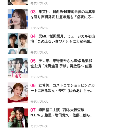
モデルプレス
03
集英社、日向坂46藤嶌果歩の写真集
を巡り声明発表 注意喚起も「必要に応じ
て法的措置を含む対応を検討」
モデルプレス
04
元ME:I飯田栞月、ミュージカル初出
演「この上ない喜びとともに大変光栄」
4年ぶり上演「ファントム」城田優らキ
ャスト発表
モデルプレス
05
テレ東、東野圭吾さん追悼 亀梨和
也主演「東野圭吾 手紙」再放送へ 佐藤隆
太・本田翼・中村倫也ら出演
モデルプレス
06
辻希美、コストコでショッピングカ
ートに座る次女・夢空（ゆめあ）ちゃん
の姿公開「乗りこなしてる感じが可愛す
ぎ」「成長を感じる」の声
モデルプレス
07
織田裕二主演「踊る大捜査線
N.E.W.」趣里・増田貴久・佐藤二朗ら新
メンバー紹介映像解禁 各キャラクター象
徴する“謎のキーワード”も
モデルプレス