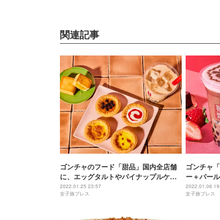
関連記事
ゴンチャのフード「甜品」国内全店舗
ゴンチャ「
に、エッグタルトやパイナップルケー
ー＋パール
キ
で見た目も
2022.01.25 23:57
2022.01.06 19
女子旅プレス
女子旅プレス