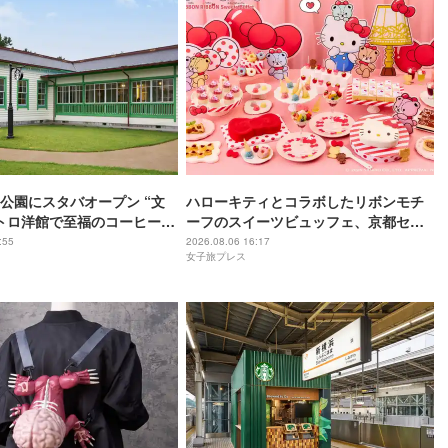
公園にスタバオープン “文
ハローキティとコラボしたリボンモチ
トロ洋館で至福のコーヒー時
ーフのスイーツビュッフェ、京都セン
チュリーホテルで開催
:55
2026.08.06 16:17
女子旅プレス