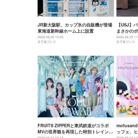
JR新大阪駅、カップ氷の自販機が登場
【USJ】
東海道新幹線ホーム上に設置
まさかのポ
は味噌フレ
2026.08.05 15:45
2026.08.05 11
女子旅プレス
女子旅プレス
FRUITS ZIPPERと東武鉄道がコラボ
mofus
MVの世界観を再現した特別トレイン＆
ッフェ、ヒ
メンバーの限定アナウンス
にゃんこ達
2026.08.04 13:18
2026.08.04 12