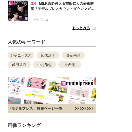
08
M!LK曽野舜太＆吉田仁人の表紙解
禁「モデルプレスカウントダウンマガジ
ン」巻頭に登場
モデルプレス
もっとみる
人気のキーワード
ジャニーズJr.
広末涼子
藤嶌果歩
飯田栞月
中村倫也
辻希美
画像ランキング