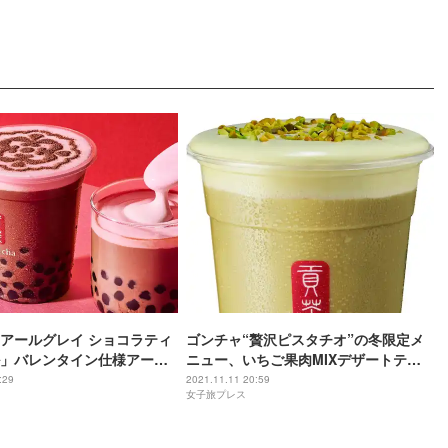
アールグレイ ショコラティ
ゴンチャ“贅沢ピスタチオ”の冬限定メ
」バレンタイン仕様アート
ニュー、いちご果肉MIXデザートティ
華やかに
ーも
:29
2021.11.11 20:59
女子旅プレス