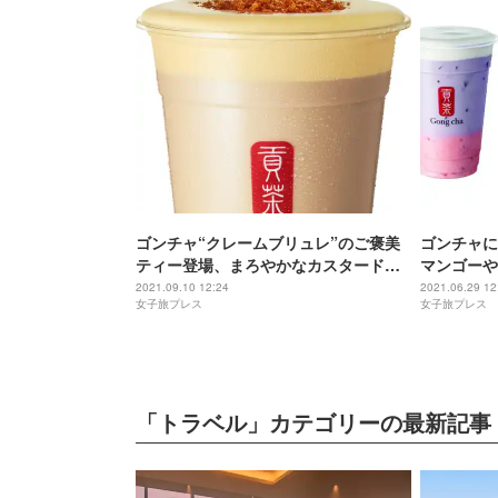
ゴンチャ“クレームブリュレ”のご褒美
ゴンチャに
ティー登場、まろやかなカスタード風
マンゴーや
味＆カラメルクラッシュがアクセント
ンク3種
2021.09.10 12:24
2021.06.29 12
女子旅プレス
女子旅プレス
「トラベル」カテゴリーの最新記事