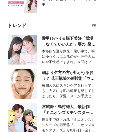
中！
トレンド
PR
愛甲ひかり＆橋下美好「我慢
しなくていいんだ」夏の“暑さ
対策”の新しい選択肢とは？
本格的な夏が到来！暑い中で、特
にゆううつになるのが生理中のム
レや不快感ですよね。今回はプラ
イベートでも仲良しで旅行好きな
朝より夕方の方が肌がうるお
モデル・愛甲ひかりさんと橋下美
好さんを迎えて本音で女子会トー
う？ 花王構築の新技術「ウォ
ク。猛暑のお出かけを快適に過ご
ーターキャプチャリングスキ
毎朝入念にスキンケアを行って
すヒントや、2人が感動した夏の
ン（捕水肌）」がスキンケア
も、夕方には肌の乾燥を感じてし
生理の新常識にも迫りました。
の常識を変える予感
まったり、保湿ミストが手放せな
いという読者も多いのでは？そん
宮城舞・島村雄大、最新作
な美容の常識を大きく変える可能
性を秘めた、革新的な「Water
『ミニオンズ＆モンスター
Capturing Skin（ウォーターキャ
ズ』の魅力熱弁 ハチャメチャ
世界中で愛される「ミニオンズ」
プチャリングスキン：捕水肌）」
だけじゃない“友情と絆”に感
シリーズの最新作『ミニオンズ＆
技術を、花王が構築した。
動
モンスターズ』が8月7日（金）に