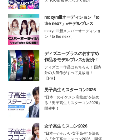
moxymillオーディション「to
the nex7」×モデルプレス
moxymill新メンバーオーディショ
ン「to the nex7」
ディズニープラスのおすすめ
作品をモデルプレスが紹介！
ディズニー作品はもちろん！ 国内
外の人気作がすべて見放題！
【PR】
男子高生ミスターコン2026
“日本一のイケメン高校生”を決め
る「男子高生ミスターコン2026」
開催中！
女子高生ミスコン2026
“日本一かわいい女子高生”を決め
る「女子高生ミスコン2026」開催