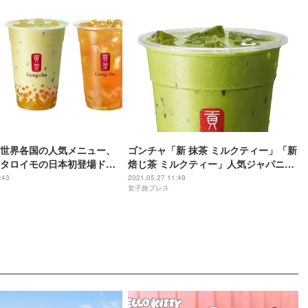
世界各国の人気メニュー、
ゴンチャ「新 抹茶 ミルクティー」「新
タロイモの日本初登場ドリ
焙じ茶 ミルクティー」人気ジャパニー
ズティーが美味しさ一新
:43
2021.05.27 11:49
女子旅プレス