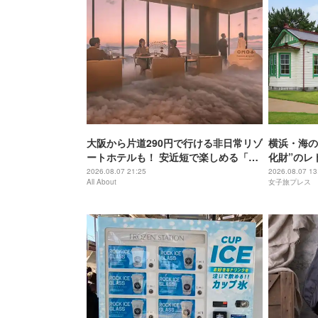
大阪から片道290円で行ける非日常リゾ
横浜・海の
ートホテルも！ 安近短で楽しめる「関
化財”のレ
西穴場」のおすすめホテル3選
間
2026.08.07 21:25
2026.08.07 13
All About
女子旅プレス