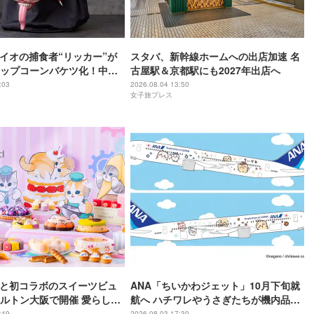
バイオの捕食者“リッカー”が
スタバ、新幹線ホームへの出店加速 名
ップコーンバケツ化！中身
古屋駅＆京都駅にも2027年出店へ
ーバー
:03
2026.08.04 13:50
女子旅プレス
andと初コラボのスイーツビュ
ANA「ちいかわジェット」10月下旬就
ルトン大阪で開催 愛らしい
航へ ハチワレやうさぎたちが機内品に
がケーキに
＆制服姿の限定グッズも
:49
2026.08.03 17:30