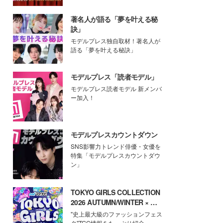
著名人が語る「夢を叶える秘
訣」
モデルプレス独自取材！著名人が
語る「夢を叶える秘訣」
モデルプレス「読者モデル」
モデルプレス読者モデル 新メンバ
ー加入！
モデルプレスカウントダウン
SNS影響力トレンド俳優・女優を
特集「モデルプレスカウントダウ
ン」
TOKYO GIRLS COLLECTION
2026 AUTUMN/WINTER × モ
デルプレス
"史上最大級のファッションフェス
タ"TGC情報をたっぷり紹介