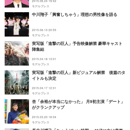
2015.06.24 19:42
モデルプレス
中川翔子「興奮しちゃう」理想の男性像を語る
2015.06.13 20:55
モデルプレス
実写版「進撃の巨人」予告映像解禁 豪華キャスト
陣集結
2015.04.18 13:01
モデルプレス
実写版「進撃の巨人」新ビジュアル解禁 後篇のタ
イトルも決定
2015.04.17 12:31
モデルプレス
杏「余裕が本当になかった」 月9初主演「デート」
がクランクアップ
2015.03.20 18:34
モデルプレス