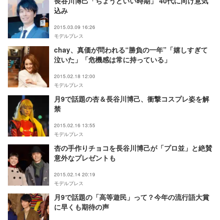
長谷川博己「ちょうどいい時期」 40代に向け意気
込み
2015.03.09 16:26
モデルプレス
chay、真価が問われる“勝負の一年”「嬉しすぎて
泣いた」「危機感は常に持っている」
2015.02.18 12:00
モデルプレス
月9で話題の杏＆長谷川博己、衝撃コスプレ姿を解
禁
2015.02.16 13:55
モデルプレス
杏の手作りチョコを長谷川博己が「プロ並」と絶賛
意外なプレゼントも
2015.02.14 20:19
モデルプレス
月9で話題の「高等遊民」って？今年の流行語大賞
に早くも期待の声