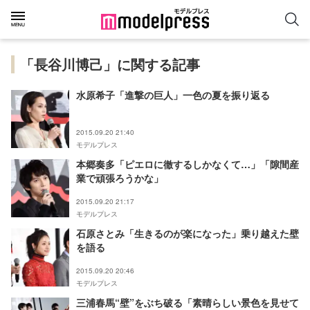
「長谷川博己」に関する記事
水原希子「進撃の巨人」一色の夏を振り返る
2015.09.20 21:40
モデルプレス
本郷奏多「ピエロに徹するしかなくて…」「隙間産
業で頑張ろうかな」
2015.09.20 21:17
モデルプレス
石原さとみ「生きるのが楽になった」乗り越えた壁
を語る
2015.09.20 20:46
モデルプレス
三浦春馬“壁”をぶち破る「素晴らしい景色を見せて