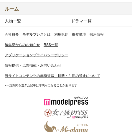
ルーム
人物一覧
ドラマ一覧
会社概要
モデルプレスとは
利用規約
推奨環境
採用情報
編集部からのお知らせ
RSS一覧
アプリケーションプライバシーポリシー
情報提供・広告掲載・お問い合わせ
当サイトコンテンツの無断複写・転載・引用の禁止について
※一定期間を過ぎた記事は非表示になることがあります