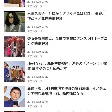
2015.01.28 07:00
モデルプレス
麻生久美子「とにかくダサく色気はゼロ」 長谷川
博己らと驚愕映像解禁
2015.01.20 07:00
モデルプレス
杏＆長谷川博己、名曲で華麗にダンス 月9オープニ
ング映像解禁
2015.01.19 12:22
モデルプレス
Hey! Say! JUMP中島裕翔、渾身の「メーン！」披
露 最年少のつとめ果たす
2015.01.12 13:23
モデルプレス
新婚・杏、月9初主演で渾身の変顔連発 イメチェ
ンで挑む新境地「顔が筋肉痛になる」
2015.01.12 12:34
モデルプレス