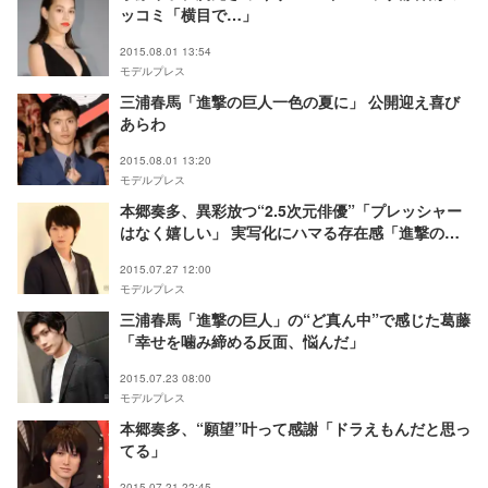
ッコミ「横目で…」
2015.08.01 13:54
モデルプレス
三浦春馬「進撃の巨人一色の夏に」 公開迎え喜び
あらわ
2015.08.01 13:20
モデルプレス
本郷奏多、異彩放つ“2.5次元俳優”「プレッシャー
はなく嬉しい」 実写化にハマる存在感「進撃の巨
人」でも
2015.07.27 12:00
モデルプレス
三浦春馬「進撃の巨人」の“ど真ん中”で感じた葛藤
「幸せを噛み締める反面、悩んだ」
2015.07.23 08:00
モデルプレス
本郷奏多、“願望”叶って感謝「ドラえもんだと思っ
てる」
2015.07.21 22:45