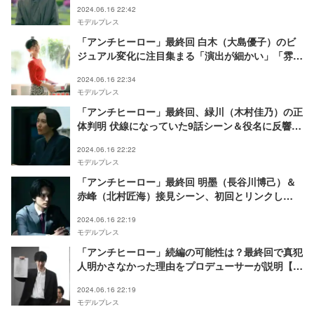
2024.06.16 22:42
モデルプレス
「アンチヒーロー」最終回 白木（大島優子）のビ
ジュアル変化に注目集まる「演出が細かい」「雰囲
気変わる」
2024.06.16 22:34
モデルプレス
「アンチヒーロー」最終回、緑川（木村佳乃）の正
体判明 伏線になっていた9話シーン＆役名に反響
「最初から繋がってたんだ」「やっぱり」
2024.06.16 22:22
モデルプレス
「アンチヒーロー」最終回 明墨（長谷川博己）＆
赤峰（北村匠海）接見シーン、初回とリンクし
た“緻密すぎる演出” 想像を超えた北村の演技とは
2024.06.16 22:19
「ほぼ本人」【飯田和孝P囲み取材Vol.4】
モデルプレス
「アンチヒーロー」続編の可能性は？最終回で真犯
人明かさなかった理由をプロデューサーが説明【飯
田和孝P囲み取材Vol.3】
2024.06.16 22:19
モデルプレス