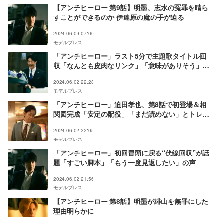
【アンチヒーロー 第9話】明墨、志水の冤罪を晴ら
すことができるのか 伊達原の魔の手が迫る
2024.06.09 07:00
モデルプレス
「アンチヒーロー」ラスト5分で主題歌タイトル回
収「なんとも皮肉なリンク」「意味がありそう」と
考察飛び交う
2024.06.02 22:28
モデルプレス
「アンチヒーロー」迫田孝也、第8話で初登場＆相
関図完成「安定の配役」「まだ読めない」とトレン
ド入りの反響
2024.06.02 22:05
モデルプレス
「アンチヒーロー」初回冒頭に戻る“伏線回収”が話
題「すごい脚本」「もう一度見返したい」の声
2024.06.02 21:56
モデルプレス
【アンチヒーロー 第8話】明墨が緋山を無罪にした
理由明らかに