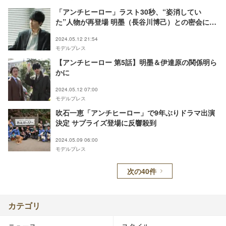
「アンチヒーロー」ラスト30秒、“姿消してい
た”人物が再登場 明墨（長谷川博己）との密会に衝
撃の声「意味深」「何か握ってる？」
2024.05.12 21:54
モデルプレス
【アンチヒーロー 第5話】明墨＆伊達原の関係明ら
かに
2024.05.12 07:00
モデルプレス
吹石一恵「アンチヒーロー」で9年ぶりドラマ出演
決定 サプライズ登場に反響殺到
2024.05.09 06:00
モデルプレス
次の40件
カテゴリ