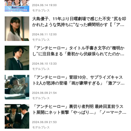
ランキング】
2024.06.14 19:00
モデルプレス
大島優子、11年ぶり日曜劇場で感じた不安 “尻を叩
かれたような気持ちに"なった瞬間明かす【「アン
チヒーロー」インタビュー】
2024.06.11 12:00
モデルプレス
「アンチヒーロー」タイトル手書き文字の“種明か
し”に注目集まる「最初から伏線張られてたのか」
監督が初解禁
2024.06.10 13:33
モデルプレス
「アンチヒーロー」冒頭10分、サプライズキャス
ト2人が怒涛の登場「画が豪華すぎる」「激アツ」
と興奮の声
2024.06.09 21:54
モデルプレス
「アンチヒーロー」裏切り者判明 最終回直前ラス
ト展開にネット衝撃「やっぱり…」「ノーマークだ
った」
2024.06.09 21:53
モデルプレス