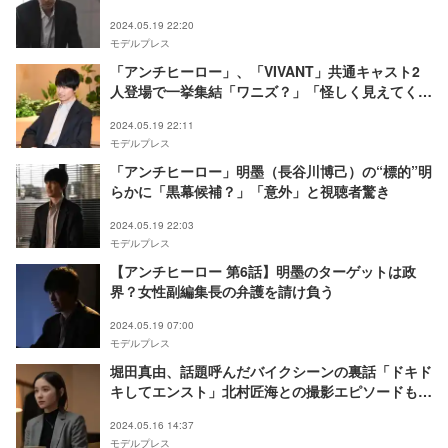
る」
2024.05.19 22:20
モデルプレス
「アンチヒーロー」、「VIVANT」共通キャスト2
人登場で一挙集結「ワニズ？」「怪しく見えてく
る」の声
2024.05.19 22:11
モデルプレス
「アンチヒーロー」明墨（長谷川博己）の“標的”明
らかに「黒幕候補？」「意外」と視聴者驚き
2024.05.19 22:03
モデルプレス
【アンチヒーロー 第6話】明墨のターゲットは政
界？女性副編集長の弁護を請け負う
2024.05.19 07:00
モデルプレス
堀田真由、話題呼んだバイクシーンの裏話「ドキド
キしてエンスト」北村匠海との撮影エピソードも
【「アンチヒーロー」インタビュー】
2024.05.16 14:37
モデルプレス