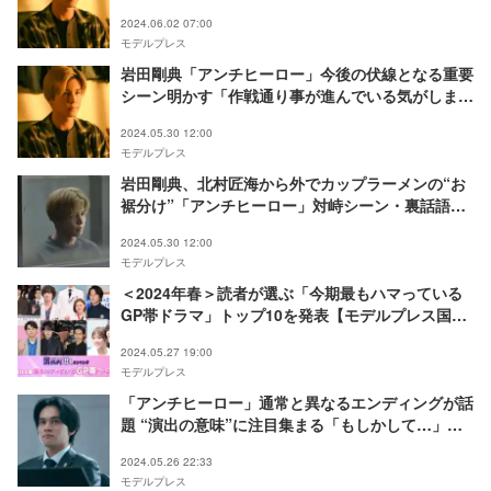
2024.06.02 07:00
モデルプレス
岩田剛典「アンチヒーロー」今後の伏線となる重要
シーン明かす「作戦通り事が進んでいる気がしま
す」【インタビュー後編】
2024.05.30 12:00
モデルプレス
岩田剛典、北村匠海から外でカップラーメンの“お
裾分け”「アンチヒーロー」対峙シーン・裏話語る
【インタビュー前編】
2024.05.30 12:00
モデルプレス
＜2024年春＞読者が選ぶ「今期最もハマっている
GP帯ドラマ」トップ10を発表【モデルプレス国民
的推しランキング】
2024.05.27 19:00
モデルプレス
「アンチヒーロー」通常と異なるエンディングが話
題 “演出の意味”に注目集まる「もしかして…」
「鳥肌立った」
2024.05.26 22:33
モデルプレス