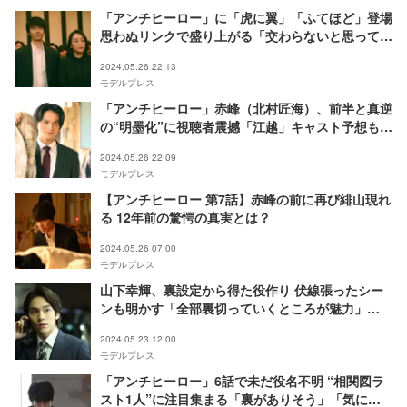
「アンチヒーロー」に「虎に翼」「ふてほど」登場
思わぬリンクで盛り上がる「交わらないと思ってい
た世界線」
2024.05.26 22:13
モデルプレス
「アンチヒーロー」赤峰（北村匠海）、前半と真逆
の“明墨化”に視聴者震撼「江越」キャスト予想も飛
び交う
2024.05.26 22:09
モデルプレス
【アンチヒーロー 第7話】赤峰の前に再び緋山現れ
る 12年前の驚愕の真実とは？
2024.05.26 07:00
モデルプレス
山下幸輝、裏設定から得た役作り 伏線張ったシー
ンも明かす「全部裏切っていくところが魅力」
【「アンチヒーロー」インタビュー】
2024.05.23 12:00
モデルプレス
「アンチヒーロー」6話で未だ役名不明 “相関図ラ
スト1人”に注目集まる「裏がありそう」「気にな