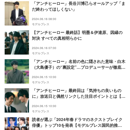
「アンチヒーロー」長谷川博己らオールアップ「ま
だ終わってほしくない」
2024.06.16 08:00
モデルプレス
【アンチヒーロー 最終話】明墨＆伊達原、因縁の
対決 すべての真相明らかに
2024.06.16 07:00
モデルプレス
「アンチヒーロー」名前の色に隠された意味・白木
（大島優子）の“裏設定”…プロデューサーが徹底解
説【飯田和孝P囲み取材Vol.2】
2024.06.15 10:00
モデルプレス
「アンチヒーロー」最終回は「気持ちの良いもの
に」放送日と偶然リンクした注目ポイントとは【飯
田和孝P囲み取材Vol.1】
2024.06.15 10:00
モデルプレス
読者が選ぶ「2024年春ドラマのネクストブレイク
俳優」トップ10を発表【モデルプレス国民的推し