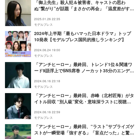
「御上先生」殺人犯＆被害者、キャストの思わ
ぬ“繋がり”が話題「まさかの再会」「温度差がすご
い」
2025.01.26 22:35
モデルプレス
2024年上半期「最もハマった日本ドラマ」トップ
10発表【モデルプレス国民的推しランキング】
2024.06.24 19:00
モデルプレス
「アンチヒーロー」最終回、トレンド1位＆関連ワ
ード9語浮上でSNS席巻 ノーカット35分のエンディ
ングに視聴者涙
2024.06.16 23:18
モデルプレス
「アンチヒーロー」最終回、赤峰（北村匠海）がタ
イトル回収 “別人級”変化・意味深ラストに視聴者
震撼「鳥肌立った」
2024.06.16 22:59
モデルプレス
「アンチヒーロー」最終回、“ラスト”サプライズゲ
ストが一瞬登場「強すぎる」「盲点だった」と驚き
の声