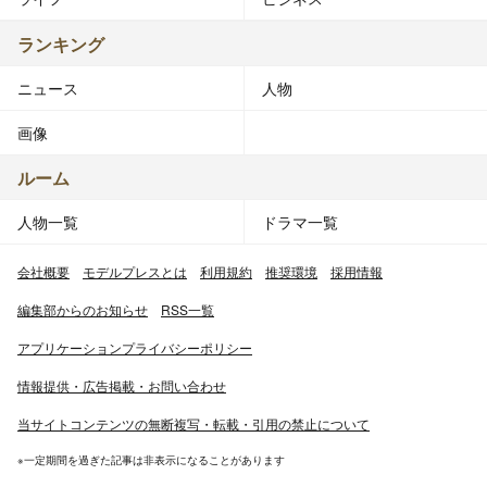
ランキング
ニュース
人物
画像
ルーム
人物一覧
ドラマ一覧
会社概要
モデルプレスとは
利用規約
推奨環境
採用情報
編集部からのお知らせ
RSS一覧
アプリケーションプライバシーポリシー
情報提供・広告掲載・お問い合わせ
当サイトコンテンツの無断複写・転載・引用の禁止について
※一定期間を過ぎた記事は非表示になることがあります