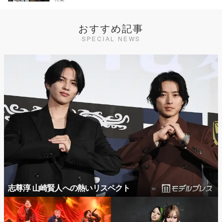
おすすめ記事
SPECIAL NEWS
志尊淳 山崎賢人への熱いリスペクト