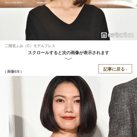
二階堂ふみ（C）モデルプレス
スクロールすると次の画像が表示されます
記事に戻る
( 画像6/8 )