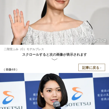
二階堂ふみ（C）モデルプレス
スクロールすると次の画像が表示されます
記事に戻る
( 画像4/8 )