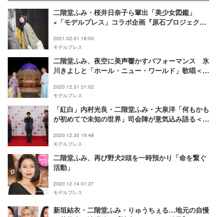
二階堂ふみ・桜井日奈子ら輩出「美少女図鑑」
×「モデルプレス」コラボ企画『原石プロジェク
ト』第2弾スタート
2021.02.01 18:00
モデルプレス
二階堂ふみ、夜空に美声響かすパフォーマンス 氷
川きよしと「ホール・ニュー・ワールド」歌唱＜紅
白本番＞
2020.12.31 21:02
モデルプレス
「紅白」内村光良・二階堂ふみ・大泉洋「何もかも
が初めてで未知の世界」司会陣が意気込み語る＜紅
白リハ2日目＞
2020.12.30 19:48
モデルプレス
二階堂ふみ、再び野犬2頭を一時預かり「命を繋ぐ
活動」
2020.12.14 01:27
モデルプレス
新垣結衣・二階堂ふみ・りゅうちぇる…地元の自慢