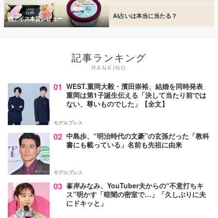
AI占いは本当に当たる？
桃アイス本音レビュー
記事ランキング
RANKING
01
WEST.重岡大毅・濱田崇裕、結婚を同時発表
重岡は第1子誕生伝える「決して当たり前では
ない、尊いものでした」【全文】
モデルプレス
02
中島歩、“明治時代の文豪”の玄孫だった「教科
書にも載っている」名前も先祖に由来
モデルプレス
03
峯岸みなみ、YouTuber夫からの“不意打ちキ
ス”明かす「暗闇の密室で…」「久しぶりに夫
にドキッと」