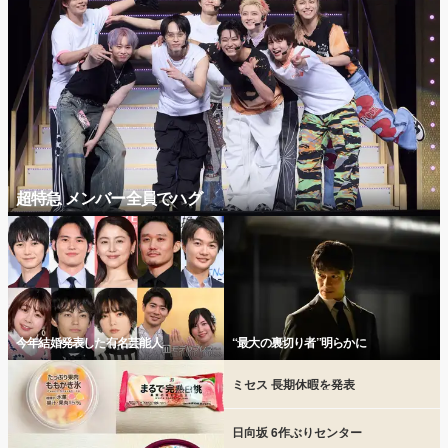
超特急 メンバー全員でハグ
今年結婚発表した有名芸能人
“最大の裏切り者”明らかに
ミセス 長期休暇を発表
日向坂 6作ぶりセンター