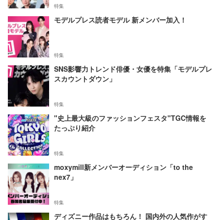
特集
モデルプレス読者モデル 新メンバー加入！
特集
SNS影響力トレンド俳優・女優を特集「モデルプレ
スカウントダウン」
特集
"史上最大級のファッションフェスタ"TGC情報を
たっぷり紹介
特集
moxymill新メンバーオーディション「to the
nex7」
特集
ディズニー作品はもちろん！ 国内外の人気作がす