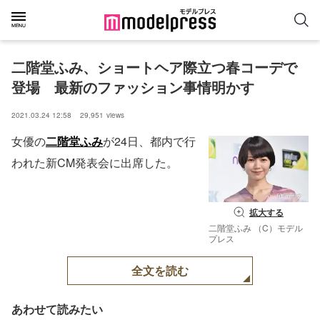
二階堂ふみ、ショートヘア際立つ春コーデで
登場　最新のファッション事情明かす
2021.03.24 12:58
29,951
views
女優の
二階堂ふみ
が24日、都内で行
われた新CM発表会に出席した。
拡大する
二階堂ふみ （C）モデル
プレス
全文を読む
あわせて読みたい