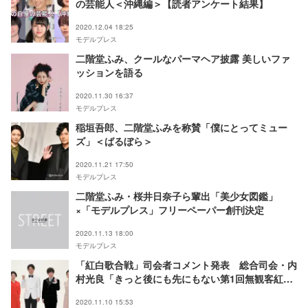
の芸能人＜沖縄編＞【読者アンケート結果】
2020.12.04 18:25
モデルプレス
二階堂ふみ、クールなパーマヘア披露 美しいファ
ッションを語る
2020.11.30 16:37
モデルプレス
稲垣吾郎、二階堂ふみを称賛「僕にとってミュー
ズ」＜ばるぼら＞
2020.11.21 17:50
モデルプレス
二階堂ふみ・桜井日奈子ら輩出「美少女図鑑」
×「モデルプレス」フリーペーパー創刊決定
2020.11.13 18:00
モデルプレス
「紅白歌合戦」司会者コメント発表 総合司会・内
村光良「きっと後にも先にもない第1回無観客紅白
歌合戦」＜全文＞
2020.11.10 15:53