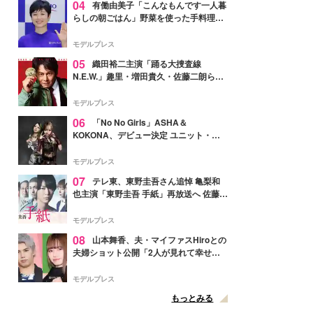
04
有働由美子「こんなもんです一人暮
らしの朝ごはん」野菜を使った手料理公
開「作ってみたい」「ヘルシーで美味し
そう」と反響
モデルプレス
05
織田裕二主演「踊る大捜査線
N.E.W.」趣里・増田貴久・佐藤二朗ら新
メンバー紹介映像解禁 各キャラクター象
徴する“謎のキーワード”も
モデルプレス
06
「No No Girls」ASHA＆
KOKONA、デビュー決定 ユニット・
TAKARAとしてセルフプロデュース楽曲
リリースへ
モデルプレス
07
テレ東、東野圭吾さん追悼 亀梨和
也主演「東野圭吾 手紙」再放送へ 佐藤隆
太・本田翼・中村倫也ら出演
モデルプレス
08
山本舞香、夫・マイファスHiroとの
夫婦ショット公開「2人が見れて幸せ」
「仲の良さが伝わってくる」と反響
モデルプレス
もっとみる