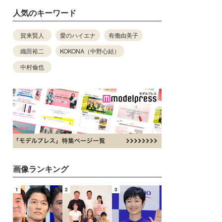
人気のキーワード
賀来賢人
愛のハイエナ
有働由美子
織田裕二
KOKONA（中野心結）
中村倫也
画像ランキング
1
2
3