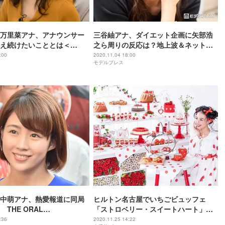
万里菜アナ、アナウンサー
三谷紬アナ、ダイエット企画に矢部浩
え続けたいこととは＜
之ら周りの反応は？地上波＆ネットの
 NEWS×モデルプレス」アナ
両立語る「悩んだことはありました」
:00
2020.11.04 18:00
モデルプレス
Vol.2＞
＜「ABEMA NEWS×モデルプレス」ア
ナウンサー連載Vol.1＞
中萌アナ、熱愛報道に同局
ヒルトン名古屋でいちごビュッフェ
THE ORAL
「ストロベリー・スイートハート」水
TTES・あきらかにあきらと
玉やハートがモチーフの紅白スイーツ
:36
2020.11.25 14:22