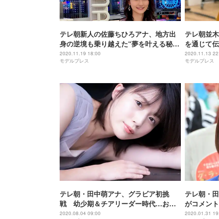
テレ朝新人の佐藤ちひろアナ、地方出
テレ朝並木
身の逆境も乗り越えた“夢を叶える秘
を通じて伝
訣”＜「ABEMA NEWS×モデルプレ
「ABEMA
2020.11.19 18:00
2020.11.13 22
モデルプレス
モデルプレス
ス」アナウンサー連載Vol.3＞
ウンサー連載
テレ朝・田中萌アナ、グラビア初挑
テレ朝・田
戦 幼少期＆チアリーダー時代…お宝
がコメント 
写真も一挙公開
CIGARE
2020.08.04 09:00
2020.01.31 19