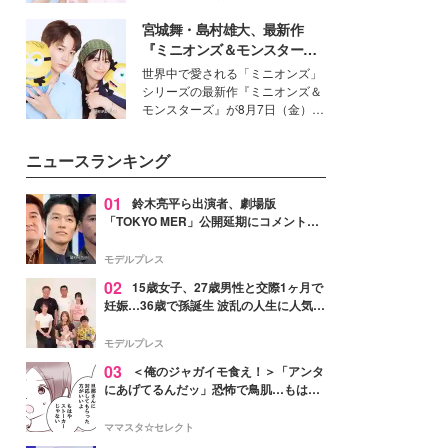
イベートでも仲良しで旅行好きな
宮城舞・島村雄大、最新作
モデル・愛甲ひかりさんと橋下美
好さんを迎えて本音で女子会トー
『ミニオンズ＆モンスター
ク。猛暑のお出かけを快適に過ご
ズ』の魅力熱弁 ハチャメチャ
世界中で愛される「ミニオンズ」
すヒントや、2人が感動した夏の
だけじゃない“友情と絆”に感
シリーズの最新作『ミニオンズ＆
生理の新常識にも迫りました。
動
モンスターズ』が8月7日（金）に
公開。モデルプレスでは、“大のミ
ニオン好き”という共通点を持つモ
ニュースランキング
デルの宮城舞と島村雄大の特別対
談をお届け！それぞれの視点か
ら、今作ならではの魅力や予想外
01
鈴木亮平ら出演者、劇場版
の感動をもたらす奥深いストーリ
「TOKYO MER」公開延期にコメント
ーについて熱く語り合ってもらっ
「現実のヒーローたちにチームMERから
た。
最大の敬意とエールを」
モデルプレス
02
15歳女子、27歳男性と交際1ヶ月で
妊娠…36歳で孫誕生 波乱の人生に人気タ
レント思わずツッコミ「だいぶ危ねえ
よ！」
モデルプレス
03
＜俺のジャガイモ食え！＞「アンタ
にあげてるんだッ」恐怖で鳥肌…もはや
ストーカー？【第3話まんが】
ママスタ☆セレクト