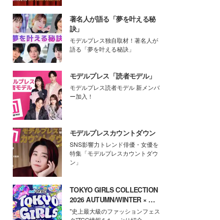
著名人が語る「夢を叶える秘
訣」
モデルプレス独自取材！著名人が
語る「夢を叶える秘訣」
モデルプレス「読者モデル」
モデルプレス読者モデル 新メンバ
ー加入！
モデルプレスカウントダウン
SNS影響力トレンド俳優・女優を
特集「モデルプレスカウントダウ
ン」
TOKYO GIRLS COLLECTION
2026 AUTUMN/WINTER × モ
デルプレス
"史上最大級のファッションフェス
タ"TGC情報をたっぷり紹介