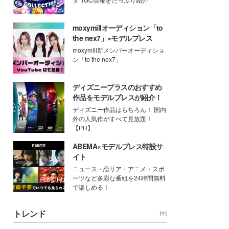
moxymillオーディション「to
the nex7」×モデルプレス
moxymill新メンバーオーディショ
ン「to the nex7」
ディズニープラスのおすすめ
作品をモデルプレスが紹介！
ディズニー作品はもちろん！ 国内
外の人気作がすべて見放題！
【PR】
ABEMA×モデルプレス特設サ
イト
ニュース・恋リア・アニメ・スポ
ーツなど多彩な番組を24時間無料
で楽しめる！
トレンド
PR