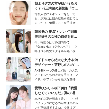
朝より夕方の方が肌がうるお
う？ 花王構築の新技術「ウォ
ーターキャプチャリングスキ
毎朝入念にスキンケアを行って
ン（捕水肌）」がスキンケア
も、夕方には肌の乾燥を感じてし
の常識を変える予感
まったり、保湿ミストが手放せな
いという読者も多いのでは？そん
韓国発の“艶髪トレンド”到来
な美容の常識を大きく変える可能
性を秘めた、革新的な「Water
美容好きの女性の自信を育む
Capturing Skin（ウォーターキャ
「ヘアケア事情」って？
今、韓国をはじめ国内外で
プチャリングスキン：捕水肌）」
「Glass Hair（グラスヘア）」と
技術を、花王が構築した。
呼ばれる艶髪スタイルが熱い視線
を集めています。メイクやファッ
アイドルから絶大な支持 衣装
ションの完成度を高めるベースと
して、“髪そのものの美しさ”に改
デザイナー・茅野しのぶの“可
めて注目する人が増えている様
愛い”を作る美学＜「シチズン
AKB48や＝LOVEなど数々の人気
子。今回は、そんな憧れの艶やか
クロスシー」インタビュー＞
アイドルたちの衣装を手掛け、ア
な髪を日常で叶える、美容好きの
イドルやファンから絶大な支持を
女性たちのヘアケア事情を紹介し
得る、株式会社オサレカンパニー
ます。
愛甲ひかり＆橋下美好「我慢
取締役兼クリエイティブディレク
ター・茅野しのぶ。一人ひとりの
しなくていいんだ」夏の“暑さ
個性に寄り添い、魅力を引き出す
対策”の新しい選択肢とは？
本格的な夏が到来！暑い中で、特
衣装作りは、多くの女性たちに勇
にゆううつになるのが生理中のム
気と自信を与え続けている。
レや不快感ですよね。今回はプラ