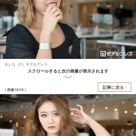
れいな（C）モデルプレス
スクロールすると次の画像が表示されます
記事に戻る
( 画像16/19 )