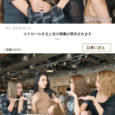
（C）モデルプレス
スクロールすると次の画像が表示されます
記事に戻る
( 画像19/19 )