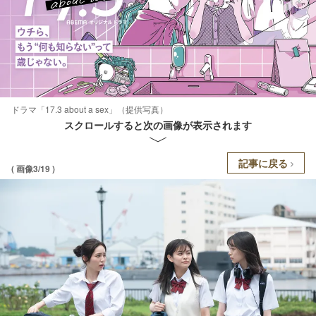
ドラマ「17.3 about a sex」（提供写真）
スクロールすると次の画像が表示されます
記事に戻る
( 画像3/19 )