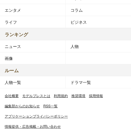
エンタメ
コラム
ライフ
ビジネス
ランキング
ニュース
人物
画像
ルーム
人物一覧
ドラマ一覧
会社概要
モデルプレスとは
利用規約
推奨環境
採用情報
編集部からのお知らせ
RSS一覧
アプリケーションプライバシーポリシー
情報提供・広告掲載・お問い合わせ