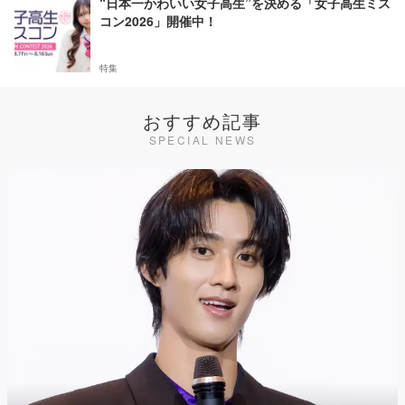
“日本一かわいい女子高生”を決める「女子高生ミス
コン2026」開催中！
特集
おすすめ記事
SPECIAL NEWS