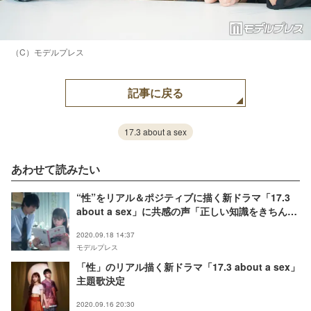
（C）モデルプレス
記事に戻る
17.3 about a sex
あわせて読みたい
“性”をリアル＆ポジティブに描く新ドラマ「17.3
about a sex」に共感の声「正しい知識をきちんと
知ることが出来る」「女子高生以外にも見てほし
2020.09.18 14:37
い」
モデルプレス
「性」のリアル描く新ドラマ「17.3 about a sex」
主題歌決定
2020.09.16 20:30