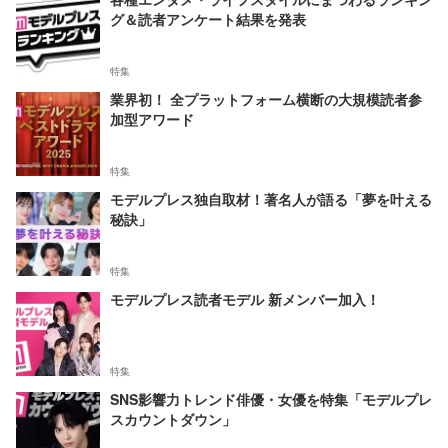
グ＆読者アンケート結果を発表
特集
業界初！ 全プラットフォーム横断の大規模読者参
加型アワード
特集
モデルプレス独自取材！著名人が語る「夢を叶える
秘訣」
特集
モデルプレス読者モデル 新メンバー加入！
特集
SNS影響力トレンド俳優・女優を特集「モデルプレ
スカウントダウン」