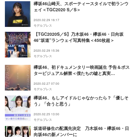
欅坂46山崎天、スポーティースタイルで初ランウ
ェイ＜TGC2020 S／S＞
2020.02.29 16:17
モデルプレス
【TGC2020S／S】乃木坂46・欅坂46・日向坂
46“坂道”ランウェイ写真特集＜450枚超＞
2020.02.29 15:36
モデルプレス
欅坂46、初ドキュメンタリー映画誕生 予告＆ポス
タービジュアル解禁＜僕たちの嘘と真実
Documentary of 欅坂46＞
2020.02.27 07:00
モデルプレス
欅坂46、もしアイドルじゃなかったら？「優しそ
う」「合うと思う」
2020.02.25 13:00
モデルプレス
坂道研修生の配属先決定 乃木坂46・欅坂46・日
向坂46の新メンバーに