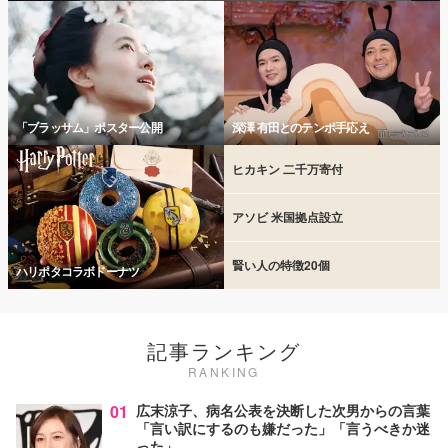
「ブラッサム」ポスター公開
深澤 有田とのテンポ手応え
ヒカキン 二千万寄付
アソビ 米国拠点設立
賢い人の特徴20個
ハリポタコラボドーナツ
記事ランキング
RANKING
01
広末涼子、病名公表を決断した次男からの言葉
「言い訳にするのも嫌だった」「言うべきか迷
った」