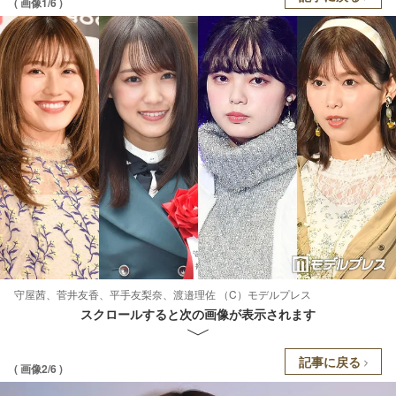
( 画像1/6 )
守屋茜、菅井友香、平手友梨奈、渡邉理佐 （C）モデルプレス
スクロールすると次の画像が表示されます
記事に戻る
( 画像2/6 )