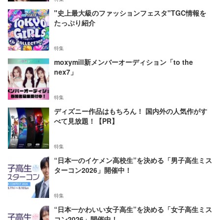
"史上最大級のファッションフェスタ"TGC情報を
たっぷり紹介
特集
moxymill新メンバーオーディション「to the
nex7」
特集
ディズニー作品はもちろん！ 国内外の人気作がす
べて見放題！【PR】
特集
“日本一のイケメン高校生”を決める「男子高生ミス
ターコン2026」開催中！
特集
“日本一かわいい女子高生”を決める「女子高生ミス
コン2026」開催中！