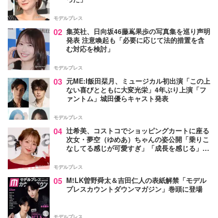
モデルプレス
02
集英社、日向坂46藤嶌果歩の写真集を巡り声明
発表 注意喚起も「必要に応じて法的措置を含
む対応を検討」
モデルプレス
03
元ME:I飯田栞月、ミュージカル初出演「この上
ない喜びとともに大変光栄」4年ぶり上演「フ
ァントム」城田優らキャスト発表
モデルプレス
04
辻希美、コストコでショッピングカートに座る
次女・夢空（ゆめあ）ちゃんの姿公開「乗りこ
なしてる感じが可愛すぎ」「成長を感じる」の
声
モデルプレス
05
M!LK曽野舜太＆吉田仁人の表紙解禁「モデル
プレスカウントダウンマガジン」巻頭に登場
モデルプレス