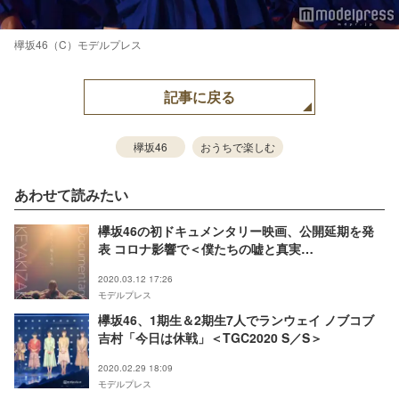
欅坂46（C）モデルプレス
記事に戻る
欅坂46
おうちで楽しむ
あわせて読みたい
欅坂46の初ドキュメンタリー映画、公開延期を発
表 コロナ影響で＜僕たちの嘘と真実
Documentary of 欅坂46＞
2020.03.12 17:26
モデルプレス
欅坂46、1期生＆2期生7人でランウェイ ノブコブ
吉村「今日は休戦」＜TGC2020 S／S＞
2020.02.29 18:09
モデルプレス