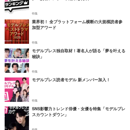
特集
業界初！ 全プラットフォーム横断の大規模読者参
加型アワード
特集
モデルプレス独自取材！著名人が語る「夢を叶える
秘訣」
特集
モデルプレス読者モデル 新メンバー加入！
特集
SNS影響力トレンド俳優・女優を特集「モデルプレ
スカウントダウン」
特集