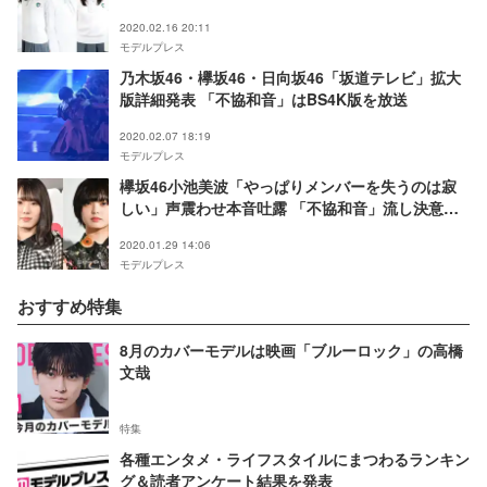
2020.02.16 20:11
モデルプレス
乃木坂46・欅坂46・日向坂46「坂道テレビ」拡大
版詳細発表 「不協和音」はBS4K版を放送
2020.02.07 18:19
モデルプレス
欅坂46小池美波「やっぱりメンバーを失うのは寂
しい」声震わせ本音吐露 「不協和音」流し決意語
る
2020.01.29 14:06
モデルプレス
おすすめ特集
8月のカバーモデルは映画「ブルーロック」の高橋
文哉
特集
各種エンタメ・ライフスタイルにまつわるランキン
グ＆読者アンケート結果を発表