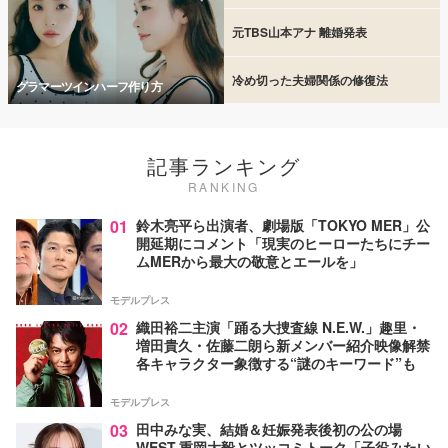
元TBS山本アナ 離婚発表
冷め切った夫婦関係の修復法
グラマーツインハーフ作り方
記事ランキング
RANKING
01
鈴木亮平ら出演者、劇場版「TOKYO MER」公
開延期にコメント「現実のヒーローたちにチー
ムMERから最大の敬意とエールを」
モデルプレス
02
織田裕二主演「踊る大捜査線 N.E.W.」趣里・
増田貴久・佐藤二朗ら新メンバー紹介映像解禁
各キャラクター象徴する“謎のキーワード”も
モデルプレス
03
田中みな実、結婚＆妊娠発表後初の公の場
WEST.重岡大毅とツッコミトーク「子役みたい