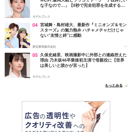
な子なので…」【5秒で完全犯罪を生成する方
法】
モデルプレス
04
宮城舞・島村雄大、最新作『ミニオンズ＆モン
スターズ』の魅力熱弁 ハチャメチャだけじゃ
ない“友情と絆”に感動
東宝東和株式会社
PR
05
久保史緒里、映画撮影中に外部との連絡控えた
理由 乃木坂46卒業後初主演で母親役に【世界
は美しいと誰かが言った】
モデルプレス
もっとみる