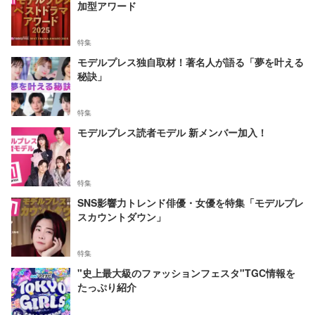
加型アワード
特集
モデルプレス独自取材！著名人が語る「夢を叶える
秘訣」
特集
モデルプレス読者モデル 新メンバー加入！
特集
SNS影響力トレンド俳優・女優を特集「モデルプレ
スカウントダウン」
特集
"史上最大級のファッションフェスタ"TGC情報を
たっぷり紹介