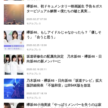
欅坂46、初ドキュメンタリー映画誕生 予告＆ポス
タービジュアル解禁＜僕たちの嘘と真実
Documentary of 欅坂46＞
2020.02.27 07:00
モデルプレス
欅坂46、もしアイドルじゃなかったら？「優しそ
う」「合うと思う」
2020.02.25 13:00
モデルプレス
坂道研修生の配属先決定 乃木坂46・欅坂46・日
向坂46の新メンバーに
2020.02.16 20:11
モデルプレス
乃木坂46・欅坂46・日向坂46「坂道テレビ」拡大
版詳細発表 「不協和音」はBS4K版を放送
2020.02.07 18:19
モデルプレス
欅坂46小池美波「やっぱりメンバーを失うのは寂