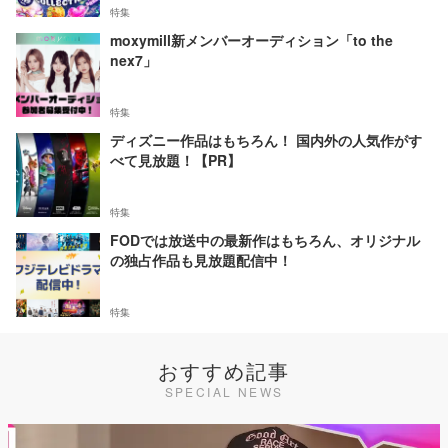
特集
moxymill新メンバーオーディション「to the
nex7」
特集
ディズニー作品はもちろん！ 国内外の人気作がす
べて見放題！【PR】
特集
FODでは放送中の最新作はもちろん、オリジナル
の独占作品も見放題配信中！
特集
おすすめ記事
SPECIAL NEWS