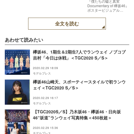
『僕たちの嘘と真実
Documentary of 欅坂46』
ポスタービジュアル
（C）
2020「DOCUMENTARY
全文を読む
of 欅坂46」製作委員会
あわせて読みたい
欅坂46、1期生＆2期生7人でランウェイ ノブコブ
吉村「今日は休戦」＜TGC2020 S／S＞
2020.02.29 18:09
モデルプレス
欅坂46山崎天、スポーティースタイルで初ランウ
ェイ＜TGC2020 S／S＞
2020.02.29 16:17
モデルプレス
【TGC2020S／S】乃木坂46・欅坂46・日向坂
46“坂道”ランウェイ写真特集＜450枚超＞
2020.02.29 15:36
モデルプレス