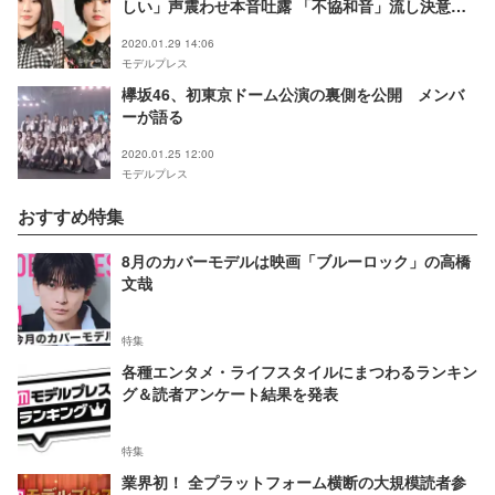
しい」声震わせ本音吐露 「不協和音」流し決意語
る
2020.01.29 14:06
モデルプレス
欅坂46、初東京ドーム公演の裏側を公開 メンバ
ーが語る
2020.01.25 12:00
モデルプレス
おすすめ特集
8月のカバーモデルは映画「ブルーロック」の高橋
文哉
特集
各種エンタメ・ライフスタイルにまつわるランキン
グ＆読者アンケート結果を発表
特集
業界初！ 全プラットフォーム横断の大規模読者参