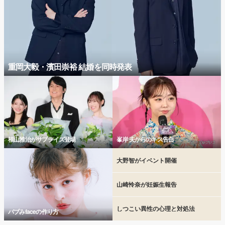
重岡大毅・濱田崇裕 結婚を同時発表
福山雅治がサプライズ登場
峯岸 夫からのキス告白
大野智がイベント開催
山崎怜奈が妊娠生報告
しつこい異性の心理と対処法
バブみfaceの作り方