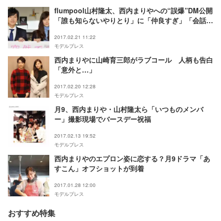
flumpool山村隆太、西内まりやへの“誤爆”DM公開
「誰も知らないやりとり」に「仲良すぎ」「会話可
愛い」の声
2017.02.21 11:22
モデルプレス
西内まりやに山崎育三郎がラブコール 人柄も告白
「意外と…」
2017.02.20 12:28
モデルプレス
月9、西内まりや・山村隆太ら「いつものメンバ
ー」撮影現場でバースデー祝福
2017.02.13 19:52
モデルプレス
西内まりやのエプロン姿に恋する？月9ドラマ「あ
すこん」オフショットが到着
2017.01.28 12:00
モデルプレス
おすすめ特集