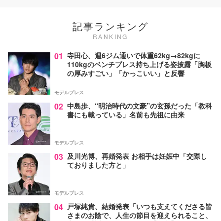
記事ランキング
RANKING
01
寺田心、週6ジム通いで体重62kg→82kgに
110kgのベンチプレス持ち上げる姿披露「胸板
の厚みすごい」「かっこいい」と反響
モデルプレス
02
中島歩、“明治時代の文豪”の玄孫だった「教科
書にも載っている」名前も先祖に由来
モデルプレス
03
及川光博、再婚発表 お相手は妊娠中「交際し
ておりました方と」
モデルプレス
04
戸塚純貴、結婚発表「いつも支えてくださる皆
さまのお陰で、人生の節目を迎えられること、