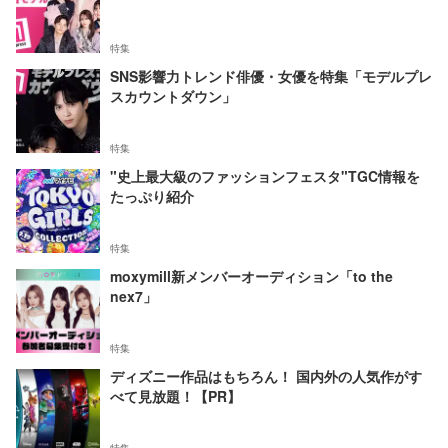
特集
SNS影響力トレンド俳優・女優を特集「モデルプレ
スカウントダウン」
特集
"史上最大級のファッションフェスタ"TGC情報を
たっぷり紹介
特集
moxymill新メンバーオーディション「to the
nex7」
特集
ディズニー作品はもちろん！ 国内外の人気作がす
べて見放題！【PR】
特集