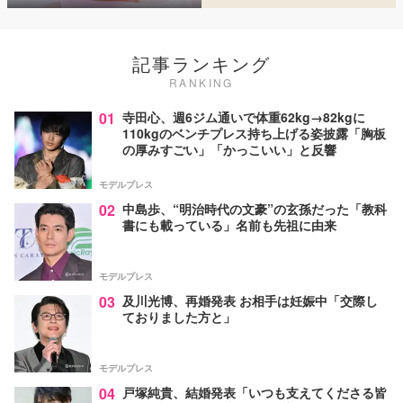
記事ランキング
RANKING
01
寺田心、週6ジム通いで体重62kg→82kgに
110kgのベンチプレス持ち上げる姿披露「胸板
の厚みすごい」「かっこいい」と反響
モデルプレス
02
中島歩、“明治時代の文豪”の玄孫だった「教科
書にも載っている」名前も先祖に由来
モデルプレス
03
及川光博、再婚発表 お相手は妊娠中「交際し
ておりました方と」
モデルプレス
04
戸塚純貴、結婚発表「いつも支えてくださる皆