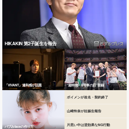
HIKAKIN 第2子誕生を報告
「VIVANT」違和感が話題
“超特急・8号車の日”登録
ボイメンが改名・契約終了
山崎怜奈が妊娠生報告
片思い中は逆効果なNG行動
バブみfaceの作り方