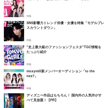
特集
SNS影響力トレンド俳優・女優を特集「モデルプレ
スカウントダウン」
特集
"史上最大級のファッションフェスタ"TGC情報を
たっぷり紹介
特集
moxymill新メンバーオーディション「to the
nex7」
特集
ディズニー作品はもちろん！ 国内外の人気作がす
べて見放題！【PR】