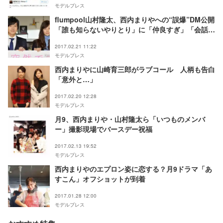
モデルプレス
flumpool山村隆太、西内まりやへの“誤爆”DM公開
「誰も知らないやりとり」に「仲良すぎ」「会話可
愛い」の声
2017.02.21 11:22
モデルプレス
西内まりやに山崎育三郎がラブコール 人柄も告白
「意外と…」
2017.02.20 12:28
モデルプレス
月9、西内まりや・山村隆太ら「いつものメンバ
ー」撮影現場でバースデー祝福
2017.02.13 19:52
モデルプレス
西内まりやのエプロン姿に恋する？月9ドラマ「あ
すこん」オフショットが到着
2017.01.28 12:00
モデルプレス