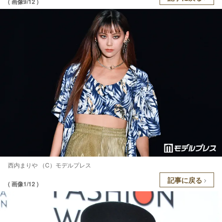
( 画像9/12 )
西内まりや （C）モデルプレス
記事に戻る
( 画像1/12 )