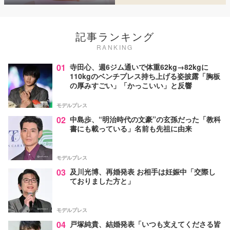
記事ランキング
RANKING
01
寺田心、週6ジム通いで体重62kg→82kgに
110kgのベンチプレス持ち上げる姿披露「胸板
の厚みすごい」「かっこいい」と反響
モデルプレス
02
中島歩、“明治時代の文豪”の玄孫だった「教科
書にも載っている」名前も先祖に由来
モデルプレス
03
及川光博、再婚発表 お相手は妊娠中「交際し
ておりました方と」
モデルプレス
04
戸塚純貴、結婚発表「いつも支えてくださる皆