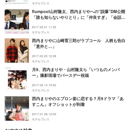
モデルプレス
flumpool山村隆太、西内まりやへの“誤爆”DM公開
「誰も知らないやりとり」に「仲良すぎ」「会話可
愛い」の声
2017.02.21 11:22
モデルプレス
西内まりやに山崎育三郎がラブコール 人柄も告白
「意外と…」
2017.02.20 12:28
モデルプレス
月9、西内まりや・山村隆太ら「いつものメンバ
ー」撮影現場でバースデー祝福
2017.02.13 19:52
モデルプレス
西内まりやのエプロン姿に恋する？月9ドラマ「あ
すこん」オフショットが到着
2017.01.28 12:00
モデルプレス