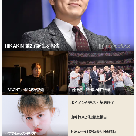
HIKAKIN 第2子誕生を報告
「VIVANT」違和感が話題
“超特急・8号車の日”登録
ボイメンが改名・契約終了
山崎怜奈が妊娠生報告
片思い中は逆効果なNG行動
バブみfaceの作り方