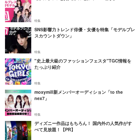
特集
SNS影響力トレンド俳優・女優を特集「モデルプレ
スカウントダウン」
特集
"史上最大級のファッションフェスタ"TGC情報を
たっぷり紹介
特集
moxymill新メンバーオーディション「to the
nex7」
特集
ディズニー作品はもちろん！ 国内外の人気作がす
べて見放題！【PR】