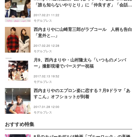
「誰も知らないやりとり」に「仲良すぎ」「会話可
愛い」の声
2017.02.21 11:22
モデルプレス
西内まりやに山崎育三郎がラブコール 人柄も告白
「意外と…」
2017.02.20 12:28
モデルプレス
月9、西内まりや・山村隆太ら「いつものメンバ
ー」撮影現場でバースデー祝福
2017.02.13 19:52
モデルプレス
西内まりやのエプロン姿に恋する？月9ドラマ「あ
すこん」オフショットが到着
2017.01.28 12:00
モデルプレス
おすすめ特集
8月のカバーモデルは映画「ブルーロック」の高橋