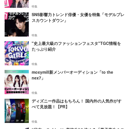
特集
SNS影響力トレンド俳優・女優を特集「モデルプレ
スカウントダウン」
特集
"史上最大級のファッションフェスタ"TGC情報を
たっぷり紹介
特集
moxymill新メンバーオーディション「to the
nex7」
特集
ディズニー作品はもちろん！ 国内外の人気作がす
べて見放題！【PR】
特集