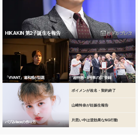
HIKAKIN 第2子誕生を報告
「VIVANT」違和感が話題
“超特急・8号車の日”登録
ボイメンが改名・契約終了
山崎怜奈が妊娠生報告
片思い中は逆効果なNG行動
バブみfaceの作り方