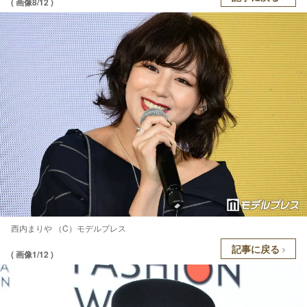
( 画像8/12 )
西内まりや （C）モデルプレス
記事に戻る
( 画像1/12 )