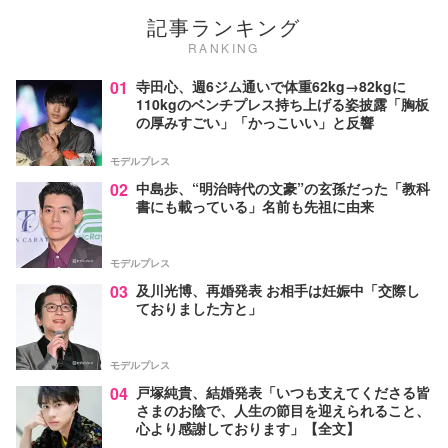
記事ランキング
RANKING
01
寺田心、週6ジム通いで体重62kg→82kgに
110kgのベンチプレス持ち上げる姿披露「胸板
の厚みすごい」「かっこいい」と反響
モデルプレス
02
中島歩、“明治時代の文豪”の玄孫だった「教科
書にも載っている」名前も先祖に由来
モデルプレス
03
及川光博、再婚発表 お相手は妊娠中「交際し
ておりました方と」
モデルプレス
04
戸塚純貴、結婚発表「いつも支えてくださる皆
さまのお陰で、人生の節目を迎えられること、
心より感謝しております」【全文】