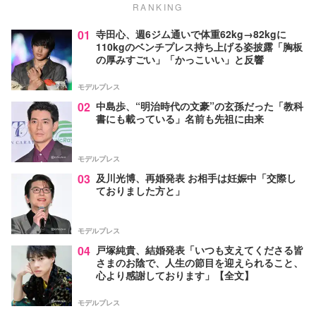
RANKING
01
寺田心、週6ジム通いで体重62kg→82kgに
110kgのベンチプレス持ち上げる姿披露「胸板
の厚みすごい」「かっこいい」と反響
モデルプレス
02
中島歩、“明治時代の文豪”の玄孫だった「教科
書にも載っている」名前も先祖に由来
モデルプレス
03
及川光博、再婚発表 お相手は妊娠中「交際し
ておりました方と」
モデルプレス
04
戸塚純貴、結婚発表「いつも支えてくださる皆
さまのお陰で、人生の節目を迎えられること、
心より感謝しております」【全文】
モデルプレス