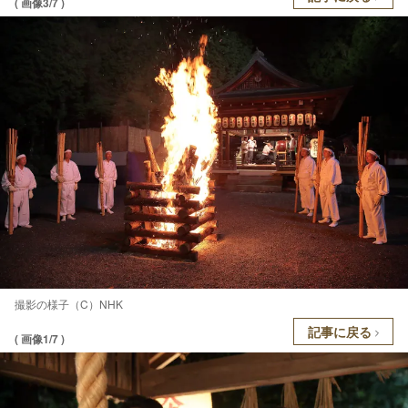
( 画像3/7 )
撮影の様子（C）NHK
記事に戻る
( 画像1/7 )