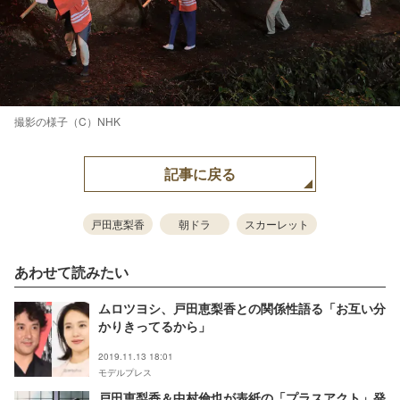
撮影の様子（C）NHK
記事に戻る
戸田恵梨香
朝ドラ
スカーレット
あわせて読みたい
ムロツヨシ、戸田恵梨香との関係性語る「お互い分
かりきってるから」
2019.11.13 18:01
モデルプレス
戸田恵梨香＆中村倫也が表紙の「プラスアクト」発