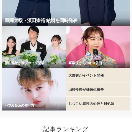
重岡大毅・濱田崇裕 結婚を同時発表
福山雅治がサプライズ登場
峯岸 夫からのキス告白
大野智がイベント開催
山崎怜奈が妊娠生報告
しつこい異性の心理と対処法
バブみfaceの作り方
記事ランキング