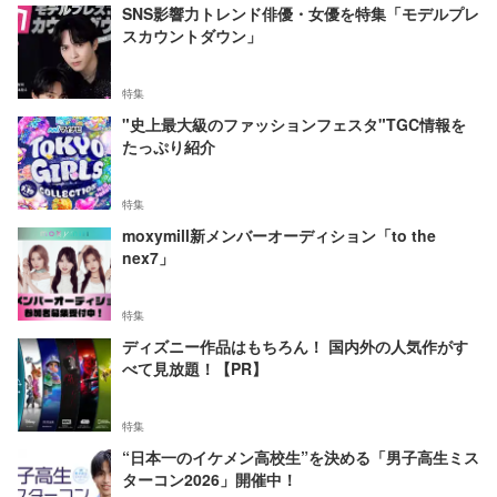
SNS影響力トレンド俳優・女優を特集「モデルプレ
スカウントダウン」
特集
"史上最大級のファッションフェスタ"TGC情報を
たっぷり紹介
特集
moxymill新メンバーオーディション「to the
nex7」
特集
ディズニー作品はもちろん！ 国内外の人気作がす
べて見放題！【PR】
特集
“日本一のイケメン高校生”を決める「男子高生ミス
ターコン2026」開催中！