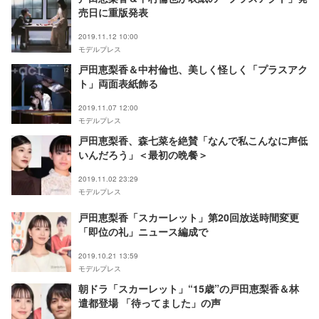
売日に重版発表
2019.11.12 10:00
モデルプレス
戸田恵梨香＆中村倫也、美しく怪しく「プラスアク
ト」両面表紙飾る
2019.11.07 12:00
モデルプレス
戸田恵梨香、森七菜を絶賛「なんで私こんなに声低
いんだろう」＜最初の晩餐＞
2019.11.02 23:29
モデルプレス
戸田恵梨香「スカーレット」第20回放送時間変更
「即位の礼」ニュース編成で
2019.10.21 13:59
モデルプレス
朝ドラ「スカーレット」“15歳”の戸田恵梨香＆林
遣都登場 「待ってました」の声