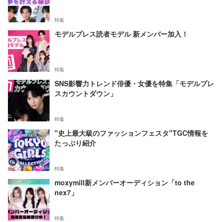
特集
モデルプレス読者モデル 新メンバー加入！
特集
SNS影響力トレンド俳優・女優を特集「モデルプレ
スカウントダウン」
特集
"史上最大級のファッションフェスタ"TGC情報を
たっぷり紹介
特集
moxymill新メンバーオーディション「to the
nex7」
特集