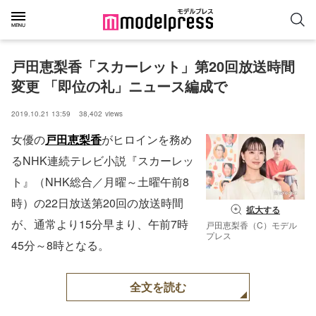
戸田恵梨香「スカーレット」第20回放送時間
変更 「即位の礼」ニュース編成で
2019.10.21 13:59
38,402
views
女優の
戸田恵梨香
がヒロインを務め
るNHK連続テレビ小説『スカーレッ
ト』（NHK総合／月曜～土曜午前8
時）の22日放送第20回の放送時間
拡大する
が、通常より15分早まり、午前7時
戸田恵梨香（C）モデル
プレス
45分～8時となる。
全文を読む