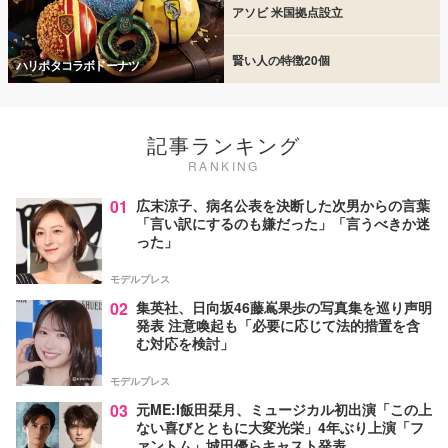
アソビ 米国拠点設立
賢い人の特徴20個
ハリポタコラボドーナツ
記事ランキング
RANKING
01
広末涼子、病名公表を決断した次男からの言葉
「言い訳にするのも嫌だった」「言うべきか迷
った」
モデルプレス
02
集英社、日向坂46藤嶌果歩の写真集を巡り声明
発表 注意喚起も「必要に応じて法的措置を含
む対応を検討」
モデルプレス
03
元ME:I飯田栞月、ミュージカル初出演「この上
ない喜びとともに大変光栄」4年ぶり上演「フ
ァントム」城田優らキャスト発表