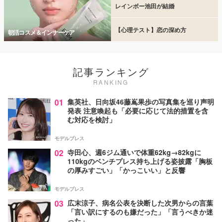
レインボー池田が結婚
【心理テスト】恋の深め方
朝活コスメ＆インナーケア
記事ランキング
RANKING
01
集英社、日向坂46藤嶌果歩の写真集を巡り声明
発表 注意喚起も「必要に応じて法的措置を含
む対応を検討」
モデルプレス
02
寺田心、週6ジム通いで体重62kg→82kgに
110kgのベンチプレス持ち上げる姿披露「胸板
の厚みすごい」「かっこいい」と反響
モデルプレス
03
広末涼子、病名公表を決断した次男からの言葉
「言い訳にするのも嫌だった」「言うべきか迷
った」