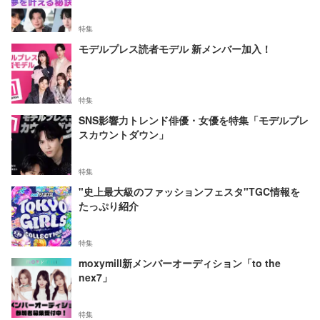
特集
モデルプレス読者モデル 新メンバー加入！
特集
SNS影響力トレンド俳優・女優を特集「モデルプレ
スカウントダウン」
特集
"史上最大級のファッションフェスタ"TGC情報を
たっぷり紹介
特集
moxymill新メンバーオーディション「to the
nex7」
特集