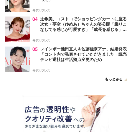
モデルプレス
04
辻希美、コストコでショッピングカートに座る
次女・夢空（ゆめあ）ちゃんの姿公開「乗りこ
なしてる感じが可愛すぎ」「成長を感じる」の
声
モデルプレス
05
レインボー池田直人＆佐藤佳奈アナ、結婚発表
「コント内で発表させていただきました」読売
テレビ退社は生活拠点変更のため
モデルプレス
もっとみる