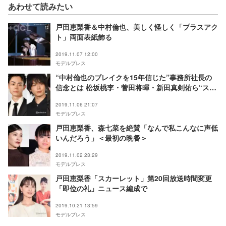
あわせて読みたい
戸田恵梨香＆中村倫也、美しく怪しく「プラスアク
ト」両面表紙飾る
2019.11.07 12:00
モデルプレス
“中村倫也のブレイクを15年信じた”事務所社長の
信念とは 松坂桃李・菅田将暉・新田真剣佑ら“スタ
ー集団”育成術に迫る
2019.11.06 21:07
モデルプレス
戸田恵梨香、森七菜を絶賛「なんで私こんなに声低
いんだろう」＜最初の晩餐＞
2019.11.02 23:29
モデルプレス
戸田恵梨香「スカーレット」第20回放送時間変更
「即位の礼」ニュース編成で
2019.10.21 13:59
モデルプレス