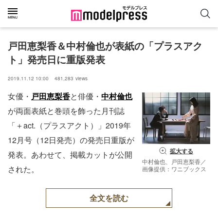
戸田恵梨香＆中村倫也が表紙の「プラスアク
ト」発売日に重版発表
2019.11.12 10:00
481,283
views
女優・
戸田恵梨香
と俳優・
中村倫也
が両面表紙と巻頭を飾った月刊誌
「＋act.（プラスアクト）」2019年
12月号（12日発売）の発売日重版が
拡大する
発表。あわせて、掲載カットが公開
中村倫也、戸田恵梨香／
された。
画像提供：ワニブックス
全文を読む