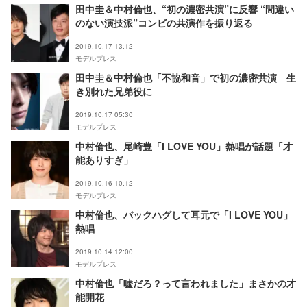
田中圭＆中村倫也、“初の濃密共演”に反響 “間違い
のない演技派”コンビの共演作を振り返る
2019.10.17 13:12
モデルプレス
田中圭＆中村倫也「不協和音」で初の濃密共演 生
き別れた兄弟役に
2019.10.17 05:30
モデルプレス
中村倫也、尾崎豊「I LOVE YOU」熱唱が話題「才
能ありすぎ」
2019.10.16 10:12
モデルプレス
中村倫也、バックハグして耳元で「I LOVE YOU」
熱唱
2019.10.14 12:00
モデルプレス
中村倫也「嘘だろ？って言われました」まさかの才
能開花