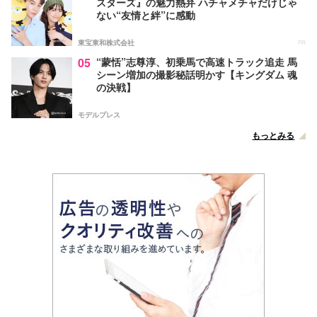
スターズ』の魅力熱弁 ハチャメチャだけじゃ
ない“友情と絆”に感動
東宝東和株式会社
PR
05
“蒙恬”志尊淳、初乗馬で高速トラック追走 馬
シーン増加の撮影秘話明かす【キングダム 魂
の決戦】
モデルプレス
もっとみる