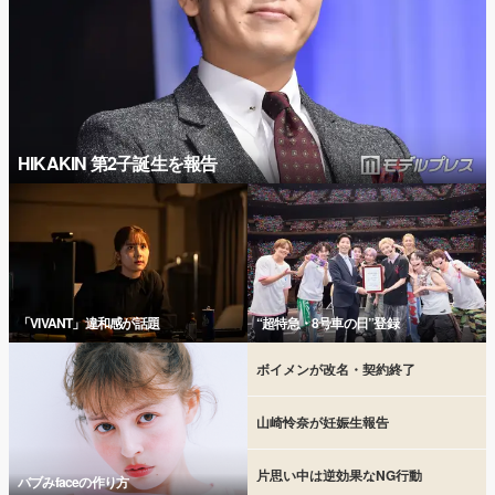
HIKAKIN 第2子誕生を報告
「VIVANT」違和感が話題
“超特急・8号車の日”登録
ボイメンが改名・契約終了
山崎怜奈が妊娠生報告
片思い中は逆効果なNG行動
バブみfaceの作り方