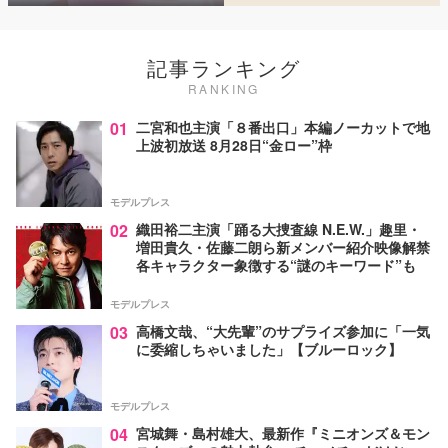
記事ランキング
RANKING
01
二宮和也主演「８番出口」本編ノーカットで地
上波初放送 8月28日“金ロー”枠
モデルプレス
02
織田裕二主演「踊る大捜査線 N.E.W.」趣里・
増田貴久・佐藤二朗ら新メンバー紹介映像解禁
各キャラクター象徴する“謎のキーワード”も
モデルプレス
03
高橋文哉、“大先輩”のサプライズ参加に「一気
に委縮しちゃいました」【ブルーロック】
モデルプレス
04
宮城舞・島村雄大、最新作『ミニオンズ＆モン