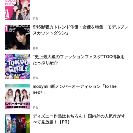
特集
SNS影響力トレンド俳優・女優を特集「モデルプレ
スカウントダウン」
特集
"史上最大級のファッションフェスタ"TGC情報を
たっぷり紹介
特集
moxymill新メンバーオーディション「to the
nex7」
特集
ディズニー作品はもちろん！ 国内外の人気作がす
べて見放題！【PR】