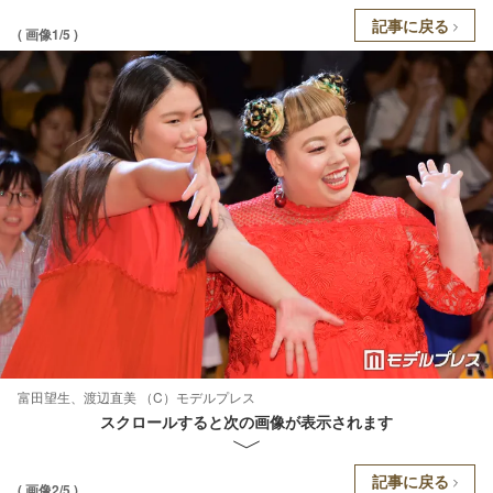
記事に戻る
( 画像1/5 )
富田望生、渡辺直美 （C）モデルプレス
スクロールすると次の画像が表示されます
記事に戻る
( 画像2/5 )