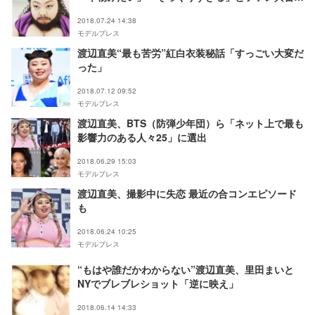
FNSうたの夏まつり＞
2018.07.24 14:38
モデルプレス
渡辺直美“最も苦労”紅白衣装秘話「すっごい大変だ
った」
2018.07.12 09:52
モデルプレス
渡辺直美、BTS（防弾少年団）ら「ネット上で最も
影響力のある人々25」に選出
2018.06.29 15:03
モデルプレス
渡辺直美、撮影中に失恋 最近の合コンエピソード
も
2018.06.24 10:25
モデルプレス
“もはや誰だかわからない”渡辺直美、里田まいと
NYでブレブレショット「逆に映え」
2018.06.14 14:33