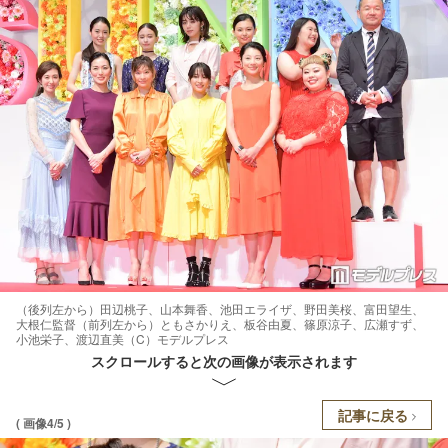
（後列左から）田辺桃子、山本舞香、池田エライザ、野田美桜、富田望生、
大根仁監督（前列左から）ともさかりえ、板谷由夏、篠原涼子、広瀬すず、
小池栄子、渡辺直美（C）モデルプレス
スクロールすると次の画像が表示されます
記事に戻る
( 画像4/5 )