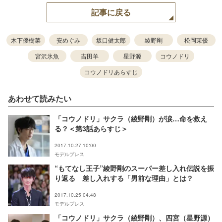
記事に戻る
木下優樹菜
安めぐみ
坂口健太郎
綾野剛
松岡茉優
宮沢氷魚
吉田羊
星野源
コウノドリ
コウノドリあらすじ
あわせて読みたい
「コウノドリ」サクラ（綾野剛）が涙…命を救え
る？＜第3話あらすじ＞
2017.10.27 10:00
モデルプレス
“もてなし王子”綾野剛のスーパー差し入れ伝説を振
り返る 差し入れする「男前な理由」とは？
2017.10.25 04:48
モデルプレス
「コウノドリ」サクラ（綾野剛）、四宮（星野源）