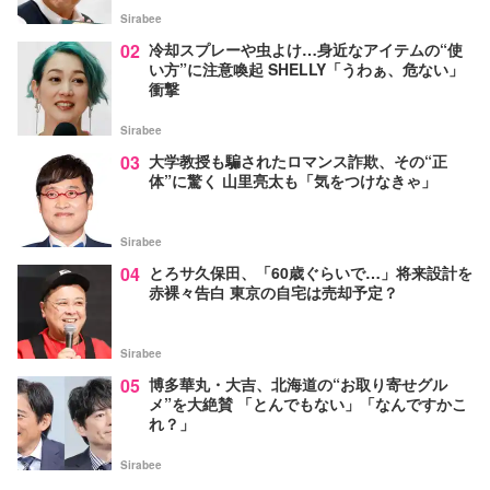
Sirabee
02
冷却スプレーや虫よけ…身近なアイテムの“使
い方”に注意喚起 SHELLY「うわぁ、危ない」
衝撃
Sirabee
03
大学教授も騙されたロマンス詐欺、その“正
体”に驚く 山里亮太も「気をつけなきゃ」
Sirabee
04
とろサ久保田、「60歳ぐらいで…」将来設計を
赤裸々告白 東京の自宅は売却予定？
Sirabee
05
博多華丸・大吉、北海道の“お取り寄せグル
メ”を大絶賛 「とんでもない」「なんですかこ
れ？」
Sirabee