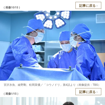
記事に戻る
( 画像10/15 )
宮沢氷魚、綾野剛、松岡茉優／「コウノドリ」第4話より（画像提供：TBS）
記事に戻る
( 画像1/15 )