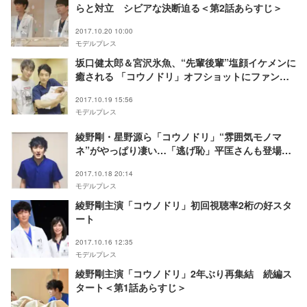
らと対立 シビアな決断迫る＜第2話あらすじ＞
2017.10.20 10:00
モデルプレス
坂口健太郎＆宮沢氷魚、“先輩後輩”塩顔イケメンに
癒される 「コウノドリ」オフショットにファン悶
絶
2017.10.19 15:56
モデルプレス
綾野剛・星野源ら「コウノドリ」“雰囲気モノマ
ネ”がやっぱり凄い…「逃げ恥」平匡さんも登場で
ファン歓喜
2017.10.18 20:14
モデルプレス
綾野剛主演「コウノドリ」初回視聴率2桁の好スタ
ート
2017.10.16 12:35
モデルプレス
綾野剛主演「コウノドリ」2年ぶり再集結 続編ス
タート＜第1話あらすじ＞