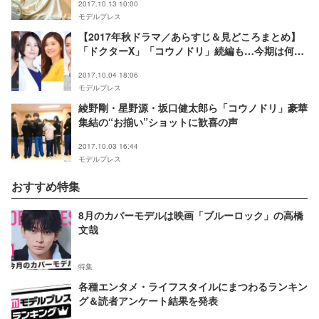
2017.10.13 10:00
モデルプレス
【2017年秋ドラマ／あらすじ＆見どころまとめ】
「ドクターX」「コウノドリ」続編も…今期は何を
観る？
2017.10.04 18:06
モデルプレス
綾野剛・星野源・坂口健太郎ら「コウノドリ」豪華
集結の“お揃い”ショットに歓喜の声
2017.10.03 16:44
モデルプレス
おすすめ特集
8月のカバーモデルは映画「ブルーロック」の高橋
文哉
特集
各種エンタメ・ライフスタイルにまつわるランキン
グ＆読者アンケート結果を発表