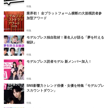
特集
業界初！ 全プラットフォーム横断の大規模読者参
加型アワード
特集
モデルプレス独自取材！著名人が語る「夢を叶える
秘訣」
特集
モデルプレス読者モデル 新メンバー加入！
特集
SNS影響力トレンド俳優・女優を特集「モデルプレ
スカウントダウン」
特集