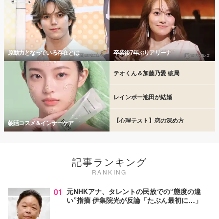
原動力となっている存在とは
卒業後7年ぶりアリーナ
テオくん＆加藤乃愛 破局
レインボー池田が結婚
【心理テスト】恋の深め方
朝活コスメ＆インナーケア
記事ランキング
RANKING
01
元NHKアナ、タレントの民放での“態度の違
い”指摘 伊集院光が反論「たぶん最初に…」