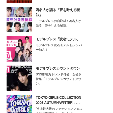
著名人が語る「夢を叶える秘
訣」
モデルプレス独自取材！著名人が
語る「夢を叶える秘訣」
モデルプレス「読者モデル」
モデルプレス読者モデル 新メンバ
ー加入！
モデルプレスカウントダウン
SNS影響力トレンド俳優・女優を
特集「モデルプレスカウントダウ
ン」
TOKYO GIRLS COLLECTION
2026 AUTUMN/WINTER × モ
デルプレス
"史上最大級のファッションフェス
タ"TGC情報をたっぷり紹介