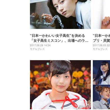
“日本一かわいい女子高生”を決める
“日本一か
「女子高生ミスコン」、出場へのラス
プリ・貝賀
トチャンス！＜今後のスケジュール発
な子？癒や
2017.08.28 14:54
2017.08.03 22
モデルプレス
モデルプレス
表＞
＜一問一答