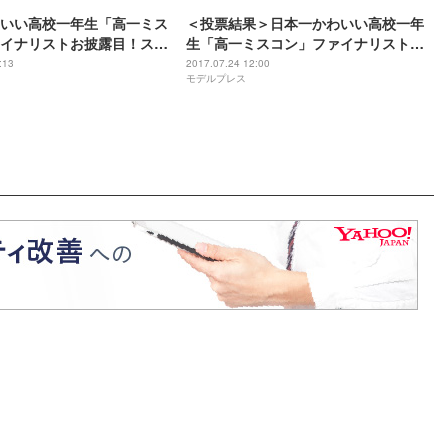
いい高校一年生「高一ミス
＜投票結果＞日本一かわいい高校一年
イナリストお披露目！ステ
生「高一ミスコン」ファイナリスト発
揃い
表！
:13
2017.07.24 12:00
モデルプレス