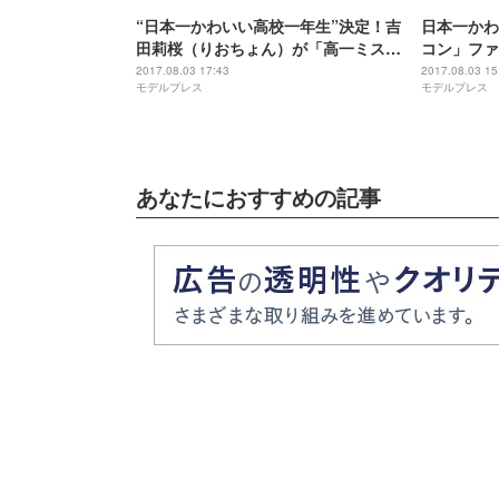
“日本一かわいい高校一年生”決定！吉
日本一かわ
田莉桜（りおちょん）が「高一ミスコ
コン」ファ
ン」グランプリ 「Popteen」専属モ
ージ上に勢
2017.08.03 17:43
2017.08.03 15
モデルプレス
モデルプレス
デルに
あなたにおすすめの記事