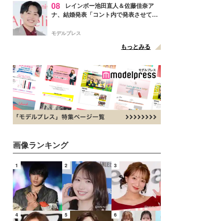
08
レインボー池田直人＆佐藤佳奈ア
ナ、結婚発表「コント内で発表させてい
ただきました」読売テレビ退社は生活拠
点変更のため
モデルプレス
もっとみる
画像ランキング
1
2
3
4
5
6