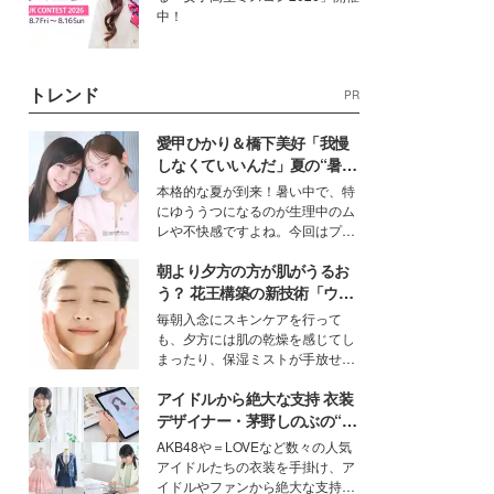
中！
トレンド
PR
愛甲ひかり＆橋下美好「我慢
しなくていいんだ」夏の“暑さ
対策”の新しい選択肢とは？
本格的な夏が到来！暑い中で、特
にゆううつになるのが生理中のム
レや不快感ですよね。今回はプラ
イベートでも仲良しで旅行好きな
朝より夕方の方が肌がうるお
モデル・愛甲ひかりさんと橋下美
好さんを迎えて本音で女子会トー
う？ 花王構築の新技術「ウォ
ク。猛暑のお出かけを快適に過ご
ーターキャプチャリングスキ
毎朝入念にスキンケアを行って
すヒントや、2人が感動した夏の
ン（捕水肌）」がスキンケア
も、夕方には肌の乾燥を感じてし
生理の新常識にも迫りました。
の常識を変える予感
まったり、保湿ミストが手放せな
いという読者も多いのでは？そん
アイドルから絶大な支持 衣装
な美容の常識を大きく変える可能
性を秘めた、革新的な「Water
デザイナー・茅野しのぶの“可
Capturing Skin（ウォーターキャ
愛い”を作る美学＜「シチズン
AKB48や＝LOVEなど数々の人気
プチャリングスキン：捕水肌）」
クロスシー」インタビュー＞
アイドルたちの衣装を手掛け、ア
技術を、花王が構築した。
イドルやファンから絶大な支持を