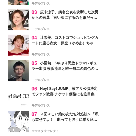
「かっこいい」と反響
モデルプレス
03
広末涼子、病名公表を決断した次男
からの言葉「言い訳にするのも嫌だっ
た」「言うべきか迷った」
モデルプレス
04
辻希美、コストコでショッピングカ
ートに座る次女・夢空（ゆめあ）ちゃん
の姿公開「乗りこなしてる感じが可愛す
ぎ」「成長を感じる」の声
モデルプレス
05
小栗旬、5年ぶり民放ドラマレギュ
ラー出演 横浜流星と唯一無二の異色のバ
ディで初共演【LOST10】
モデルプレス
06
Hey! Say! JUMP、横アリ公演決定
でファン歓喜 チケット価格にも注目集ま
る「激アツ」「平成に戻ったみたい」
モデルプレス
07
＜図々しい娘の友だち対処法＞「私
も乗せてよ！」断っても強引に乗り込ん
でくる友だち【第1話まんが】
ママスタ☆セレクト