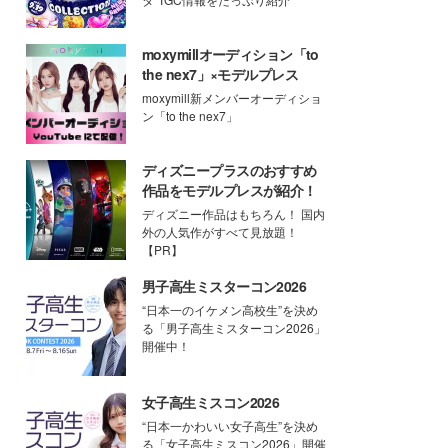
moxymillオーディション「to
the nex7」×モデルプレス
moxymill新メンバーオーディショ
ン「to the nex7」
ディズニープラスのおすすめ
作品をモデルプレスが紹介！
ディズニー作品はもちろん！ 国内
外の人気作がすべて見放題！
【PR】
男子高生ミスターコン2026
“日本一のイケメン高校生”を決め
る「男子高生ミスターコン2026」
開催中！
女子高生ミスコン2026
“日本一かわいい女子高生”を決め
る「女子高生ミスコン2026」開催