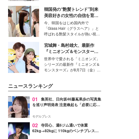
得る、株式会社オサレカンパニー
韓国発の“艶髪トレンド”到来
取締役兼クリエイティブディレク
ター・茅野しのぶ。一人ひとりの
美容好きの女性の自信を育む
個性に寄り添い、魅力を引き出す
「ヘアケア事情」って？
今、韓国をはじめ国内外で
衣装作りは、多くの女性たちに勇
「Glass Hair（グラスヘア）」と
気と自信を与え続けている。
呼ばれる艶髪スタイルが熱い視線
を集めています。メイクやファッ
宮城舞・島村雄大、最新作
ションの完成度を高めるベースと
して、“髪そのものの美しさ”に改
『ミニオンズ＆モンスター
めて注目する人が増えている様
ズ』の魅力熱弁 ハチャメチャ
世界中で愛される「ミニオンズ」
子。今回は、そんな憧れの艶やか
だけじゃない“友情と絆”に感
シリーズの最新作『ミニオンズ＆
な髪を日常で叶える、美容好きの
動
モンスターズ』が8月7日（金）に
女性たちのヘアケア事情を紹介し
公開。モデルプレスでは、“大のミ
ます。
ニオン好き”という共通点を持つモ
ニュースランキング
デルの宮城舞と島村雄大の特別対
談をお届け！それぞれの視点か
ら、今作ならではの魅力や予想外
01
集英社、日向坂46藤嶌果歩の写真集
の感動をもたらす奥深いストーリ
を巡り声明発表 注意喚起も「必要に応じ
ーについて熱く語り合ってもらっ
て法的措置を含む対応を検討」
た。
モデルプレス
02
寺田心、週6ジム通いで体重
62kg→82kgに 110kgのベンチプレス持
ち上げる姿披露「胸板の厚みすごい」