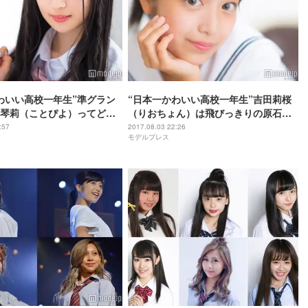
わいい高校一年生”準グラン
“日本一かわいい高校一年生”吉田莉桜
琴莉（ことぴよ）ってどん
（りおちょん）は飛びっきりの原石だ
しオーラ全開の美人高校生
った！＜一問一答／高一ミスコン＞
:57
2017.08.03 22:26
モデルプレス
／高一ミスコン＞