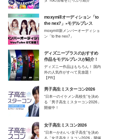
moxymillオーディション「to
the nex7」×モデルプレス
moxymill新メンバーオーディショ
ン「to the nex7」
ディズニープラスのおすすめ
作品をモデルプレスが紹介！
ディズニー作品はもちろん！ 国内
外の人気作がすべて見放題！
【PR】
男子高生ミスターコン2026
“日本一のイケメン高校生”を決め
る「男子高生ミスターコン2026」
開催中！
女子高生ミスコン2026
“日本一かわいい女子高生”を決め
る「女子高生ミスコン2026」開催