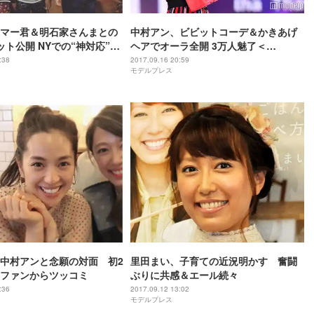
マー君＆明石家さんまとの
中村アン、ビビットコーデ＆かきあげ
ット公開 NYでの“神対応”明
ヘアでオーラ全開 3万人魅了＜
GirlsAward 2017 A／W＞
:38
2017.09.16 20:59
モデルプレス
中村アンと念願の対面 初2
里田まい、子育ての近況明かす 奮闘
ファンからツッコミ
ぶりに共感＆エール続々
:36
2017.09.12 13:02
モデルプレス