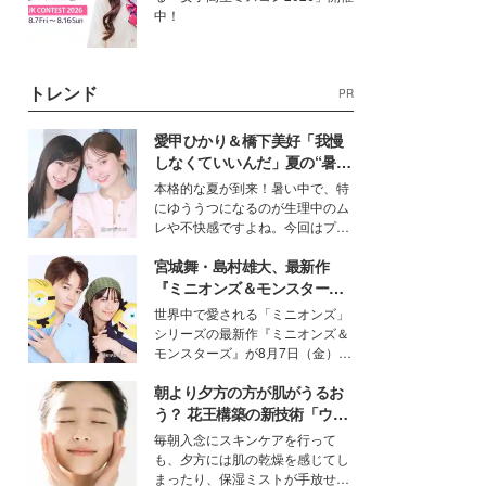
中！
トレンド
PR
愛甲ひかり＆橋下美好「我慢
しなくていいんだ」夏の“暑さ
対策”の新しい選択肢とは？
本格的な夏が到来！暑い中で、特
にゆううつになるのが生理中のム
レや不快感ですよね。今回はプラ
イベートでも仲良しで旅行好きな
宮城舞・島村雄大、最新作
モデル・愛甲ひかりさんと橋下美
好さんを迎えて本音で女子会トー
『ミニオンズ＆モンスター
ク。猛暑のお出かけを快適に過ご
ズ』の魅力熱弁 ハチャメチャ
世界中で愛される「ミニオンズ」
すヒントや、2人が感動した夏の
だけじゃない“友情と絆”に感
シリーズの最新作『ミニオンズ＆
生理の新常識にも迫りました。
動
モンスターズ』が8月7日（金）に
公開。モデルプレスでは、“大のミ
朝より夕方の方が肌がうるお
ニオン好き”という共通点を持つモ
デルの宮城舞と島村雄大の特別対
う？ 花王構築の新技術「ウォ
談をお届け！それぞれの視点か
ーターキャプチャリングスキ
毎朝入念にスキンケアを行って
ら、今作ならではの魅力や予想外
ン（捕水肌）」がスキンケア
も、夕方には肌の乾燥を感じてし
の感動をもたらす奥深いストーリ
の常識を変える予感
まったり、保湿ミストが手放せな