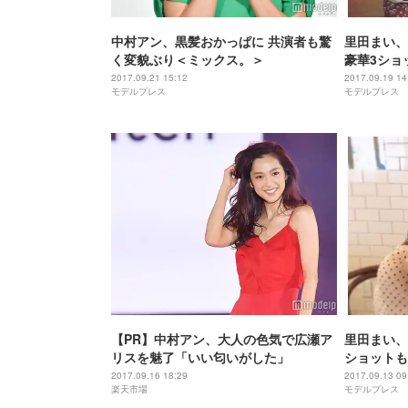
中村アン、黒髪おかっぱに 共演者も驚
里田まい、
く変貌ぶり＜ミックス。＞
豪華3ショ
かす
2017.09.21 15:12
2017.09.19 14
モデルプレス
モデルプレス
【PR】中村アン、大人の色気で広瀬ア
里田まい、
リスを魅了「いい匂いがした」
ショットも
2017.09.16 18:29
2017.09.13 09
楽天市場
モデルプレス