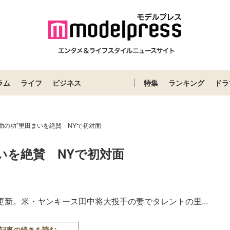
ラム
ライフ
ビジネス
特集
ランキング
ドラ
助の功”里田まいを絶賛 NYで初対面
いを絶賛　NYで初対面
mを更新。米・ヤンキース田中将大投手の妻でタレントの里...
記事の続きを読む