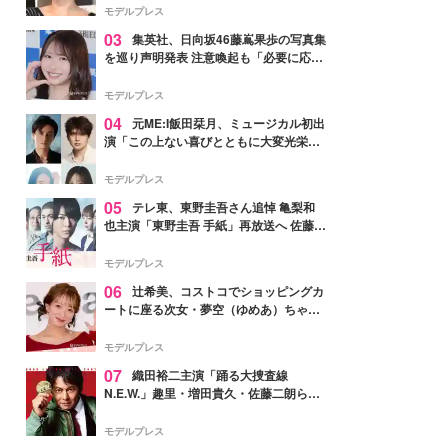
モデルプレス
03
集英社、日向坂46藤嶌果歩の写真集
を巡り声明発表 注意喚起も「必要に応じ
て法的措置を含む対応を検討」
モデルプレス
04
元ME:I飯田栞月、ミュージカル初出
演「この上ない喜びとともに大変光栄」
4年ぶり上演「ファントム」城田優らキ
ャスト発表
モデルプレス
05
テレ東、東野圭吾さん追悼 亀梨和
也主演「東野圭吾 手紙」再放送へ 佐藤隆
太・本田翼・中村倫也ら出演
モデルプレス
06
辻希美、コストコでショッピングカ
ートに座る次女・夢空（ゆめあ）ちゃん
の姿公開「乗りこなしてる感じが可愛す
ぎ」「成長を感じる」の声
モデルプレス
07
織田裕二主演「踊る大捜査線
N.E.W.」趣里・増田貴久・佐藤二朗ら新
メンバー紹介映像解禁 各キャラクター象
徴する“謎のキーワード”も
モデルプレス