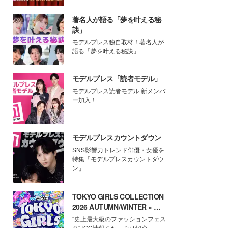
著名人が語る「夢を叶える秘
訣」
モデルプレス独自取材！著名人が
語る「夢を叶える秘訣」
モデルプレス「読者モデル」
モデルプレス読者モデル 新メンバ
ー加入！
モデルプレスカウントダウン
SNS影響力トレンド俳優・女優を
特集「モデルプレスカウントダウ
ン」
TOKYO GIRLS COLLECTION
2026 AUTUMN/WINTER × モ
デルプレス
"史上最大級のファッションフェス
タ"TGC情報をたっぷり紹介