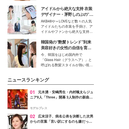
ーについて熱く語り合ってもらっ
いという読者も多いのでは？そん
た。
アイドルから絶大な支持 衣装
な美容の常識を大きく変える可能
性を秘めた、革新的な「Water
デザイナー・茅野しのぶの“可
Capturing Skin（ウォーターキャ
愛い”を作る美学＜「シチズン
AKB48や＝LOVEなど数々の人気
プチャリングスキン：捕水肌）」
クロスシー」インタビュー＞
アイドルたちの衣装を手掛け、ア
技術を、花王が構築した。
イドルやファンから絶大な支持を
得る、株式会社オサレカンパニー
韓国発の“艶髪トレンド”到来
取締役兼クリエイティブディレク
ター・茅野しのぶ。一人ひとりの
美容好きの女性の自信を育む
個性に寄り添い、魅力を引き出す
「ヘアケア事情」って？
今、韓国をはじめ国内外で
衣装作りは、多くの女性たちに勇
「Glass Hair（グラスヘア）」と
気と自信を与え続けている。
呼ばれる艶髪スタイルが熱い視線
を集めています。メイクやファッ
ションの完成度を高めるベースと
ニュースランキング
して、“髪そのものの美しさ”に改
めて注目する人が増えている様
子。今回は、そんな憧れの艶やか
01
元木湧・安嶋秀生・内村颯太らジュ
な髪を日常で叶える、美容好きの
ニア9人「Three」開幕 3人制作の新曲＆
女性たちのヘアケア事情を紹介し
手描きセットに込めた想い「もっと前に
ます。
進んで夢を掴みたい」【ゲネプロレポ】
モデルプレス
02
広末涼子、病名公表を決断した次男
からの言葉「言い訳にするのも嫌だっ
た」「言うべきか迷った」