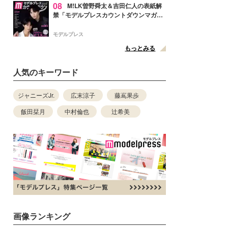
08
M!LK曽野舜太＆吉田仁人の表紙解
禁「モデルプレスカウントダウンマガジ
ン」巻頭に登場
モデルプレス
もっとみる
人気のキーワード
ジャニーズJr.
広末涼子
藤嶌果歩
飯田栞月
中村倫也
辻希美
画像ランキング