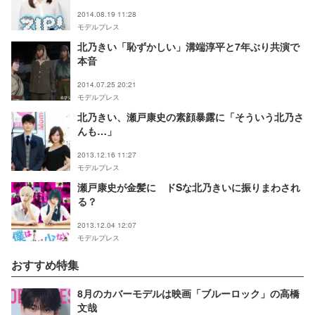
2014.08.19 11:28
モデルプレス
北乃きい「恥ずかしい」溝端淳平と7年ぶり共演で
本音
2014.07.25 20:21
モデルプレス
北乃きい、瀬戸康史の素顔暴露に「そういう北乃さ
んも…」
2013.12.16 11:27
モデルプレス
瀬戸康史が金髪に ドSな北乃きいに振りまわされ
る？
2013.12.04 12:07
モデルプレス
おすすめ特集
8月のカバーモデルは映画「ブルーロック」の高橋
文哉