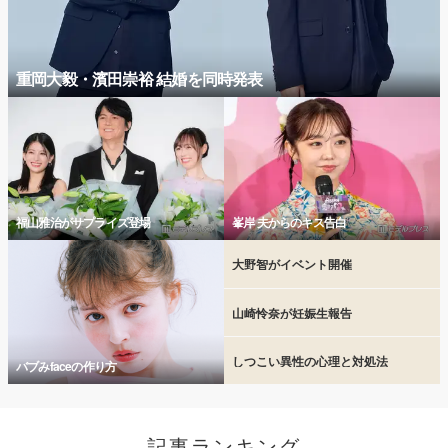
重岡大毅・濱田崇裕 結婚を同時発表
福山雅治がサプライズ登場
峯岸 夫からのキス告白
大野智がイベント開催
山崎怜奈が妊娠生報告
しつこい異性の心理と対処法
バブみfaceの作り方
記事ランキング