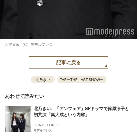
六平直政 （C）モデルプレス
記事に戻る
北乃きい
TAPーTHE LAST SHOWー
あわせて読みたい
北乃きい、「アンフェア」SPドラマで篠原涼子と
初共演「集大成という内容」
2015.08.14 07:00
モデルプレス