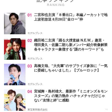
RANKING
01
二宮和也主演「８番出口」本編ノーカットで地
上波初放送 8月28日“金ロー”枠
モデルプレス
02
織田裕二主演「踊る大捜査線 N.E.W.」趣里・
増田貴久・佐藤二朗ら新メンバー紹介映像解禁
各キャラクター象徴する“謎のキーワード”も
モデルプレス
03
高橋文哉、“大先輩”のサプライズ参加に「一気
に委縮しちゃいました」【ブルーロック】
モデルプレス
04
宮城舞・島村雄大、最新作『ミニオンズ＆モン
スターズ』の魅力熱弁 ハチャメチャだけじゃ
ない“友情と絆”に感動
東宝東和株式会社
PR