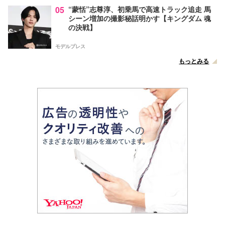
05
“蒙恬”志尊淳、初乗馬で高速トラック追走 馬
シーン増加の撮影秘話明かす【キングダム 魂
の決戦】
モデルプレス
もっとみる