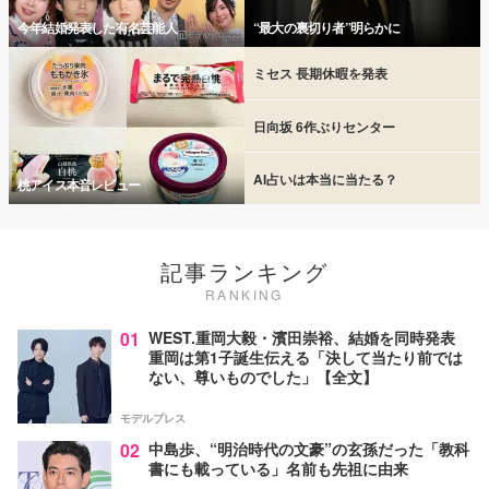
今年結婚発表した有名芸能人
“最大の裏切り者”明らかに
ミセス 長期休暇を発表
日向坂 6作ぶりセンター
AI占いは本当に当たる？
桃アイス本音レビュー
記事ランキング
RANKING
01
WEST.重岡大毅・濱田崇裕、結婚を同時発表
重岡は第1子誕生伝える「決して当たり前では
ない、尊いものでした」【全文】
モデルプレス
02
中島歩、“明治時代の文豪”の玄孫だった「教科
書にも載っている」名前も先祖に由来