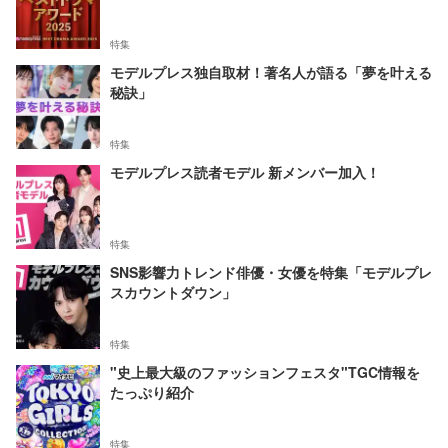
特集
モデルプレス独自取材！著名人が語る「夢を叶える
秘訣」
特集
モデルプレス読者モデル 新メンバー加入！
特集
SNS影響力トレンド俳優・女優を特集「モデルプレ
スカウントダウン」
特集
"史上最大級のファッションフェスタ"TGC情報を
たっぷり紹介
特集