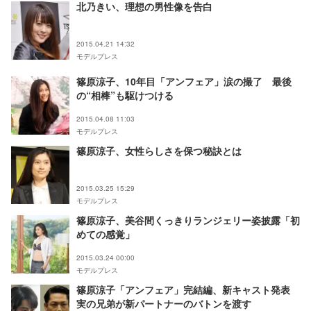
北乃きい、理想の男性像を告白
2015.04.21 14:32
モデルプレス
篠原涼子、10年目「アンフェア」涙の撮了 最後
の“相棒”も駆けつける
2015.04.08 11:03
モデルプレス
篠原涼子、女性らしさを保つ秘訣とは
2015.03.25 15:29
モデルプレス
篠原涼子、美谷間くっきりランジェリー姿披露「初
めての感覚」
2015.03.24 00:00
モデルプレス
篠原涼子「アンフェア」完結編、新キャスト発表
実の兄弟が新パートナーのバトンを渡す