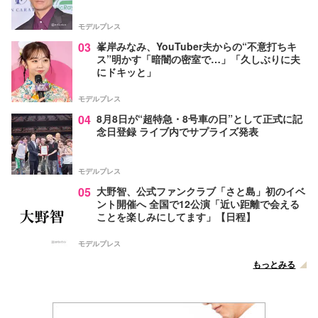
モデルプレス
03
峯岸みなみ、YouTuber夫からの“不意打ちキ
ス”明かす「暗闇の密室で…」「久しぶりに夫
にドキッと」
モデルプレス
04
8月8日が“超特急・8号車の日”として正式に記
念日登録 ライブ内でサプライズ発表
モデルプレス
05
大野智、公式ファンクラブ「さと島」初のイベ
ント開催へ 全国で12公演「近い距離で会える
ことを楽しみにしてます」【日程】
モデルプレス
もっとみる