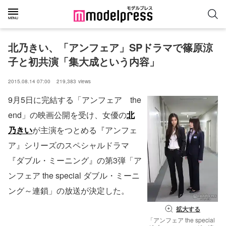
北乃きい、「アンフェア」SPドラマで篠原涼
子と初共演「集大成という内容」
2015.08.14 07:00
219,383
views
9月5日に完結する「アンフェア the
end」の映画公開を受け、女優の
北
乃きい
が主演をつとめる『アンフェ
ア』シリーズのスペシャルドラマ
『ダブル・ミーニング』の第3弾「ア
ンフェア the special ダブル・ミーニ
ング～連鎖」の放送が決定した。
拡大する
「アンフェア the special