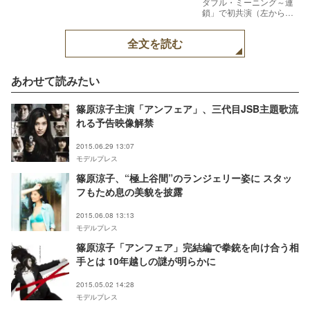
ダブル・ミーニング～連
鎖」で初共演（左から）
篠原涼子、北乃きい（画
像提供：関西テレビ）
全文を読む
【モデルプレス】
あわせて読みたい
篠原涼子主演「アンフェア」、三代目JSB主題歌流
れる予告映像解禁
2015.06.29 13:07
モデルプレス
篠原涼子、“極上谷間”のランジェリー姿に スタッ
フもため息の美貌を披露
2015.06.08 13:13
モデルプレス
篠原涼子「アンフェア」完結編で拳銃を向け合う相
手とは 10年越しの謎が明らかに
2015.05.02 14:28
モデルプレス