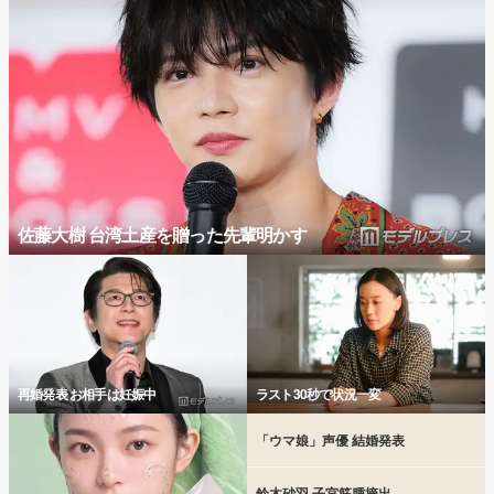
佐藤大樹 台湾土産を贈った先輩明かす
再婚発表 お相手は妊娠中
ラスト30秒で状況一変
「ウマ娘」声優 結婚発表
鈴木砂羽 子宮筋腫摘出