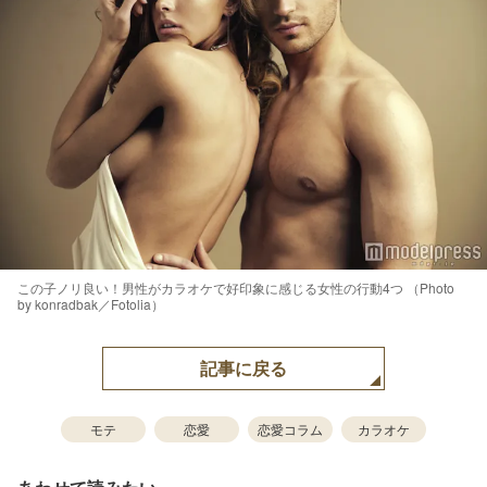
この子ノリ良い！男性がカラオケで好印象に感じる女性の行動4つ （Photo
by konradbak／Fotolia）
記事に戻る
モテ
恋愛
恋愛コラム
カラオケ