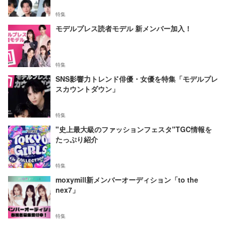
特集
モデルプレス読者モデル 新メンバー加入！
特集
SNS影響力トレンド俳優・女優を特集「モデルプレ
スカウントダウン」
特集
"史上最大級のファッションフェスタ"TGC情報を
たっぷり紹介
特集
moxymill新メンバーオーディション「to the
nex7」
特集