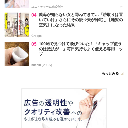
ユニ・チャーム株式会社
PR
04
義母が知らない女と尋ねてきて…「跡取りは置
いていけ」さらにその後⇒夫が帰宅し【地獄の
空気】になった結果
Grapps
05
100均で見つけて飛びついた！「キャップ使う
のは抵抗が…」毎日気持ちよく使える専用コッ
プ
michill (ミチル)
もっとみる