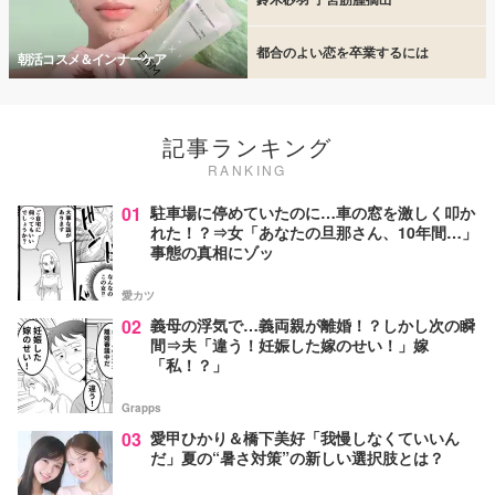
都合のよい恋を卒業するには
朝活コスメ＆インナーケア
記事ランキング
RANKING
01
駐車場に停めていたのに…車の窓を激しく叩か
れた！？⇒女「あなたの旦那さん、10年間…」
事態の真相にゾッ
愛カツ
02
義母の浮気で…義両親が離婚！？しかし次の瞬
間⇒夫「違う！妊娠した嫁のせい！」嫁
「私！？」
Grapps
03
愛甲ひかり＆橋下美好「我慢しなくていいん
だ」夏の“暑さ対策”の新しい選択肢とは？