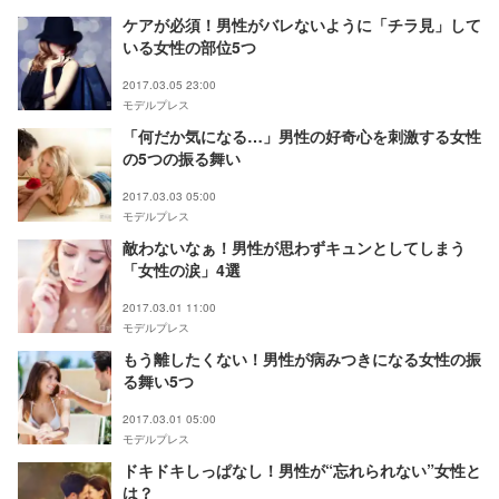
ケアが必須！男性がバレないように「チラ見」して
いる女性の部位5つ
2017.03.05 23:00
モデルプレス
「何だか気になる…」男性の好奇心を刺激する女性
の5つの振る舞い
2017.03.03 05:00
モデルプレス
敵わないなぁ！男性が思わずキュンとしてしまう
「女性の涙」4選
2017.03.01 11:00
モデルプレス
もう離したくない！男性が病みつきになる女性の振
る舞い5つ
2017.03.01 05:00
モデルプレス
ドキドキしっぱなし！男性が“忘れられない”女性と
は？