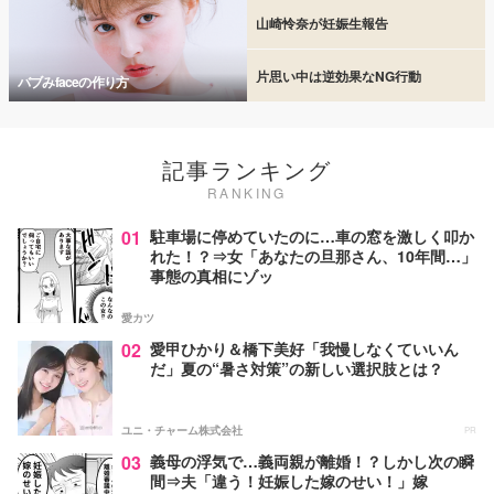
山崎怜奈が妊娠生報告
片思い中は逆効果なNG行動
バブみfaceの作り方
記事ランキング
RANKING
01
駐車場に停めていたのに…車の窓を激しく叩か
れた！？⇒女「あなたの旦那さん、10年間…」
事態の真相にゾッ
愛カツ
02
愛甲ひかり＆橋下美好「我慢しなくていいん
だ」夏の“暑さ対策”の新しい選択肢とは？
ユニ・チャーム株式会社
PR
03
義母の浮気で…義両親が離婚！？しかし次の瞬
間⇒夫「違う！妊娠した嫁のせい！」嫁