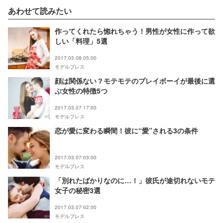
あわせて読みたい
作ってくれたら惚れちゃう！男性が女性に作って欲
しい「料理」5選
2017.03.08 05:00
モデルプレス
顔は関係ない？モテモテのプレイボーイが最後に選
ぶ女性の特徴5つ
2017.03.07 17:00
モデルプレス
恋が愛に変わる瞬間！彼に“愛”される3の条件
2017.03.07 03:00
モデルプレス
「別れたばかりなのに…！」彼氏が途切れないモテ
女子の秘密3選
2017.03.07 02:00
モデルプレス