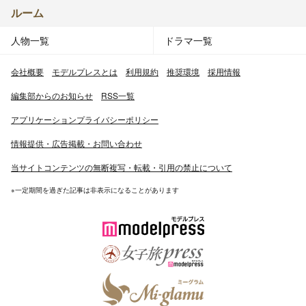
ルーム
人物一覧
ドラマ一覧
会社概要
モデルプレスとは
利用規約
推奨環境
採用情報
編集部からのお知らせ
RSS一覧
アプリケーションプライバシーポリシー
情報提供・広告掲載・お問い合わせ
当サイトコンテンツの無断複写・転載・引用の禁止について
※一定期間を過ぎた記事は非表示になることがあります