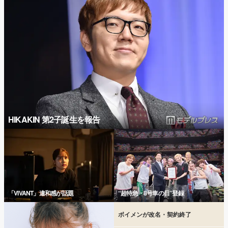
HIKAKIN 第2子誕生を報告
「VIVANT」違和感が話題
“超特急・8号車の日”登録
ボイメンが改名・契約終了