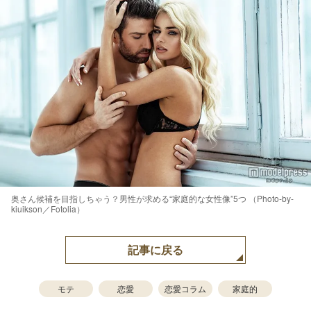
奥さん候補を目指しちゃう？男性が求める“家庭的な女性像”5つ （Photo-by-
kiuikson／Fotolia）
記事に戻る
モテ
恋愛
恋愛コラム
家庭的