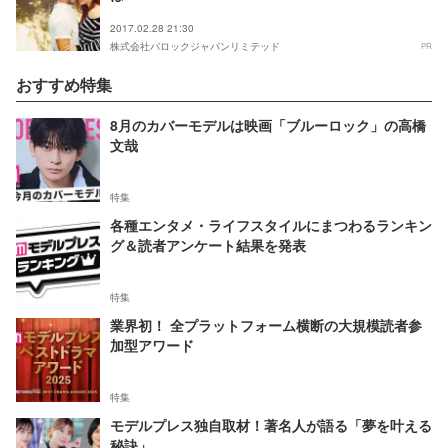
2017.02.28 21:30
株式会社バロックジャパンリミテッド
PR
おすすめ特集
8月のカバーモデルは映画「ブルーロック」の高橋
文哉
特集
各種エンタメ・ライフスタイルにまつわるランキン
グ＆読者アンケート結果を発表
特集
業界初！ 全プラットフォーム横断の大規模読者参
加型アワード
特集
モデルプレス独自取材！著名人が語る「夢を叶える
秘訣」