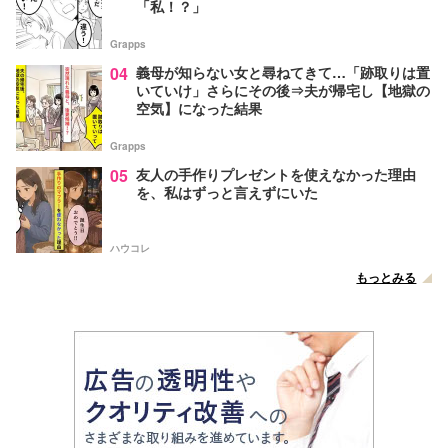
「私！？」
Grapps
04
義母が知らない女と尋ねてきて…「跡取りは置
いていけ」さらにその後⇒夫が帰宅し【地獄の
空気】になった結果
Grapps
05
友人の手作りプレゼントを使えなかった理由
を、私はずっと言えずにいた
ハウコレ
もっとみる