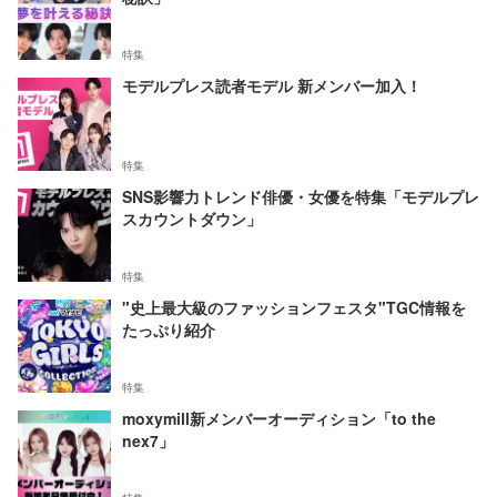
特集
モデルプレス読者モデル 新メンバー加入！
特集
SNS影響力トレンド俳優・女優を特集「モデルプレ
スカウントダウン」
特集
"史上最大級のファッションフェスタ"TGC情報を
たっぷり紹介
特集
moxymill新メンバーオーディション「to the
nex7」