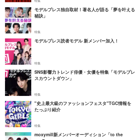
特集
モデルプレス独自取材！著名人が語る「夢を叶える
秘訣」
特集
モデルプレス読者モデル 新メンバー加入！
特集
SNS影響力トレンド俳優・女優を特集「モデルプレ
スカウントダウン」
特集
"史上最大級のファッションフェスタ"TGC情報を
たっぷり紹介
特集
moxymill新メンバーオーディション「to the