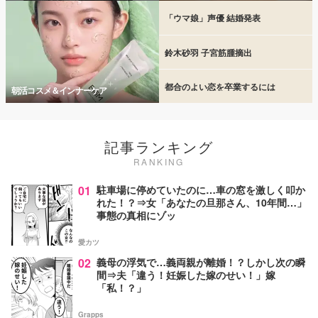
「ウマ娘」声優 結婚発表
鈴木砂羽 子宮筋腫摘出
都合のよい恋を卒業するには
朝活コスメ＆インナーケア
記事ランキング
RANKING
01
駐車場に停めていたのに…車の窓を激しく叩か
れた！？⇒女「あなたの旦那さん、10年間…」
事態の真相にゾッ
愛カツ
02
義母の浮気で…義両親が離婚！？しかし次の瞬
間⇒夫「違う！妊娠した嫁のせい！」嫁
「私！？」
Grapps