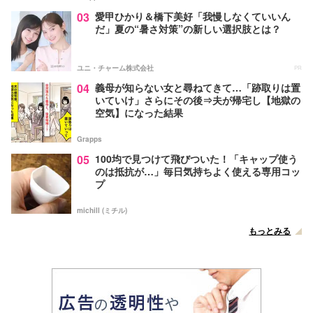
03
愛甲ひかり＆橋下美好「我慢しなくていいん
だ」夏の“暑さ対策”の新しい選択肢とは？
ユニ・チャーム株式会社
PR
04
義母が知らない女と尋ねてきて…「跡取りは置
いていけ」さらにその後⇒夫が帰宅し【地獄の
空気】になった結果
Grapps
05
100均で見つけて飛びついた！「キャップ使う
のは抵抗が…」毎日気持ちよく使える専用コッ
プ
michill (ミチル)
もっとみる